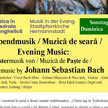
e construit în jurul a două cantate emblematice. „Christ lag in Todesban
cinile într-o corală a lui Martin Luther, inspirată la rândul ei dintr-o v