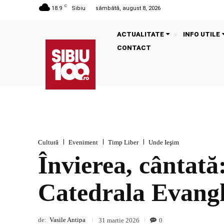
C
18.9
Sibiu
sâmbătă, august 8, 2026
ACTUALITATE
INFO UTILE
CONTACT
Cultură
Eveniment
Timp Liber
Unde Ieşim
Învierea, cântată
Catedrala Evangh
de:
Vasile Antipa
0
31 martie 2026