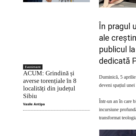
În pragul 
ale creștin
publicul l
dedicată P
Eveniment
ACUM: Grindină și
Duminică, 5 aprilie
averse torențiale în 8
deveni spațiul unei î
localități din județul
Sibiu
Într-un an în care b
Vasile Antipa
incursiune profundă
transformat teologia