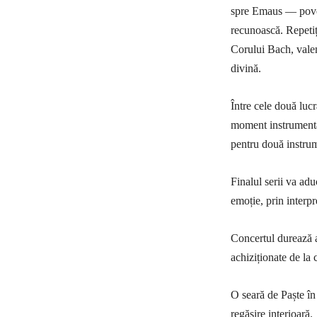
spre Emaus — povest
recunoască. Repetiț
Corului Bach, valen
divină.
Între cele două lucr
moment instrumental
pentru două instrum
Finalul serii va ad
emoție, prin interp
Concertul durează ap
achiziționate de la
O seară de Paște în 
regăsire interioară.