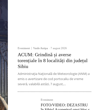
Eveniment
Vasile Antipa
-
7 august 2026
ACUM: Grindină și averse
torențiale în 8 localități din județul
Sibiu
Administrația Națională de Meteorologie (ANM) a
emis o avertizare de cod portocaliu de vreme
severă, valabilă astăzi, 7 august,...
Eveniment
FOTO/VIDEO: DEZASTRU
în Sibiu! Acoperișul unui bloc s-