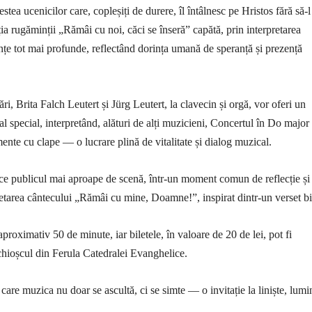
ea ucenicilor care, copleșiți de durere, îl întâlnesc pe Hristos fără să-l
ia rugăminții „Rămâi cu noi, căci se înseră” capătă, prin interpretarea
țe tot mai profunde, reflectând dorința umană de speranță și prezență
ări, Brita Falch Leutert și Jürg Leutert, la clavecin și orgă, vor oferi un
 special, interpretând, alături de alți muzicieni, Concertul în Do major
ente cu clape — o lucrare plină de vitalitate și dialog muzical.
uce publicul mai aproape de scenă, într-un moment comun de reflecție și
retarea cântecului „Rămâi cu mine, Doamne!”, inspirat dintr-un verset bi
roximativ 50 de minute, iar biletele, în valoare de 20 de lei, pot fi
 chioșcul din Ferula Catedralei Evanghelice.
care muzica nu doar se ascultă, ci se simte — o invitație la liniște, lumi