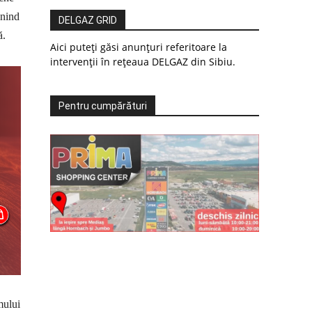
enind
DELGAZ GRID
ă.
Aici puteți găsi anunțuri referitoare la
intervenții în rețeaua DELGAZ din Sibiu.
Pentru cumpărături
mului