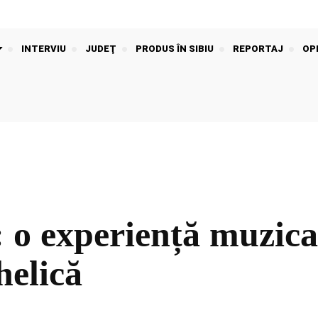
INTERVIU
JUDEŢ
PRODUS ÎN SIBIU
REPORTAJ
OPI
: o experiență muzic
elică