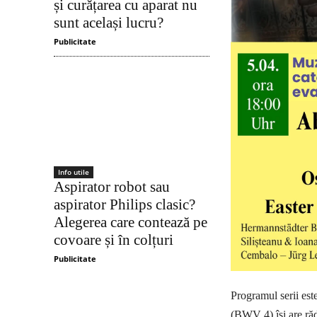
și curățarea cu aparat nu
sunt același lucru?
Publicitate
Info utile
Aspirator robot sau
aspirator Philips clasic?
Alegerea care contează pe
covoare și în colțuri
Publicitate
Programul serii est
(BWV 4) își are rădă