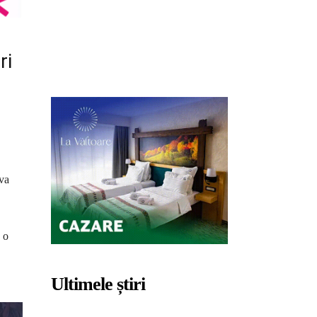
ri
 va
 o
Ultimele știri