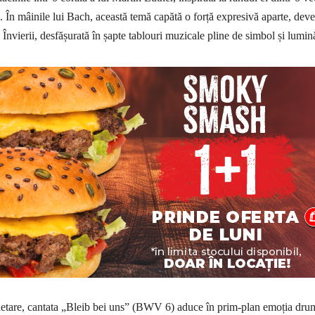
 În mâinile lui Bach, această temă capătă o forță expresivă aparte, dev
a Învierii, desfășurată în șapte tablouri muzicale pline de simbol și lumin
pletare, cantata „Bleib bei uns” (BWV 6) aduce în prim-plan emoția dru