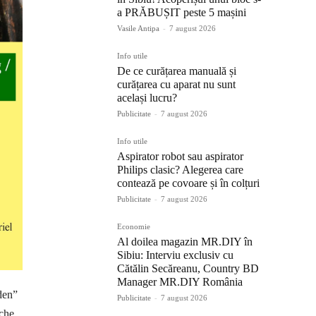
a PRĂBUȘIT peste 5 mașini
Vasile Antipa
-
7 august 2026
Info utile
De ce curățarea manuală și
curățarea cu aparat nu sunt
același lucru?
Publicitate
-
7 august 2026
Info utile
Aspirator robot sau aspirator
Philips clasic? Alegerea care
contează pe covoare și în colțuri
Publicitate
-
7 august 2026
Economie
Al doilea magazin MR.DIY în
Sibiu: Interviu exclusiv cu
Cătălin Secăreanu, Country BD
Manager MR.DIY România
den”
Publicitate
-
7 august 2026
eche