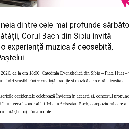
uneia dintre cele mai profunde sărbăto
ătății, Corul Bach din Sibiu invită
a o experiență muzicală deosebită,
aștelui.
 2026, de la ora 18:00, Catedrala Evanghelică din Sibiu – Piața Huet –
ntâlniri sensibile între credință, tradiție și muzică de o rară intensitate.
isericile occidentale celebrează Învierea în această zi, concertul propune
 în universul sonor al lui Johann Sebastian Bach, compozitorul care a
 în artă și emoția în armonie.