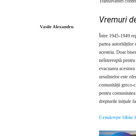
Transilvaniei conte
Vremuri de
Vasile Alexandru
Între 1945-1949 rep
partea autorităților
acesteia. Doar bise
neîntreruptă pentru 
evacuarea acestora 
ursulinelor este ofe
comunității greco-ca
pentru comunitatea 
drepturile inițiale 
Urmărește Sibiu