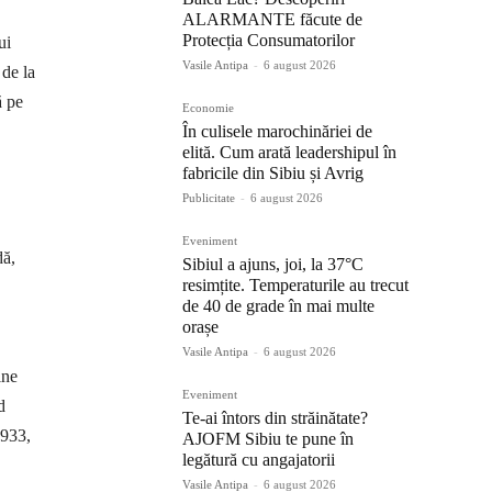
ALARMANTE făcute de
Protecția Consumatorilor
ui
Vasile Antipa
-
6 august 2026
 de la
ă pe
Economie
În culisele marochinăriei de
elită. Cum arată leadershipul în
fabricile din Sibiu și Avrig
Publicitate
-
6 august 2026
Eveniment
dă,
Sibiul a ajuns, joi, la 37°C
resimțite. Temperaturile au trecut
de 40 de grade în mai multe
C
orașe
Vasile Antipa
-
6 august 2026
ine
Eveniment
d
Te-ai întors din străinătate?
1933,
AJOFM Sibiu te pune în
legătură cu angajatorii
Vasile Antipa
-
6 august 2026