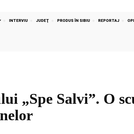
INTERVIU
JUDEŢ
PRODUS ÎN SIBIU
REPORTAJ
OPI
i „Spe Salvi”. O scu
inelor