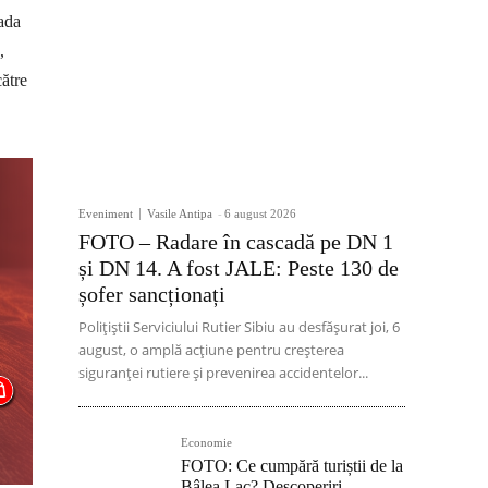
oada
,
ătre
Eveniment
Vasile Antipa
-
6 august 2026
FOTO – Radare în cascadă pe DN 1
și DN 14. A fost JALE: Peste 130 de
șofer sancționați
Polițiștii Serviciului Rutier Sibiu au desfășurat joi, 6
august, o amplă acțiune pentru creșterea
siguranței rutiere și prevenirea accidentelor...
Economie
FOTO: Ce cumpără turiștii de la
Bâlea Lac? Descoperiri