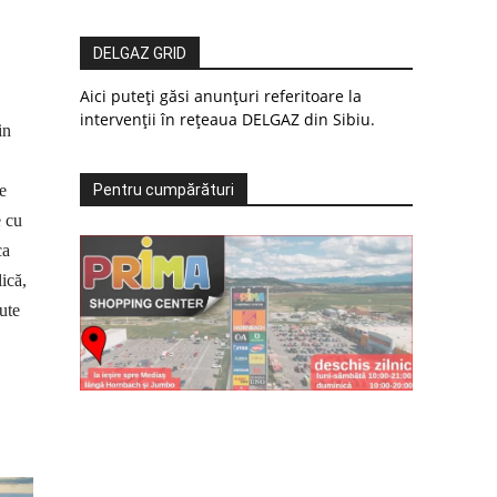
DELGAZ GRID
Aici puteți găsi anunțuri referitoare la
intervenții în rețeaua DELGAZ din Sibiu.
in
e
Pentru cumpărături
e cu
ca
ică,
ute