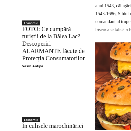
anul 1543, călugări
1543-1686, Sibiul n
comandant al trupel
Economie
FOTO: Ce cumpără
biserica catolică a 
turiștii de la Bâlea Lac?
Descoperiri
ALARMANTE făcute de
Protecția Consumatorilor
Vasile Antipa
Economie
În culisele marochinăriei