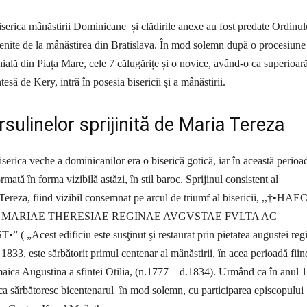
iserica mânăstirii Dominicane și clădirile anexe au fost predate Ordinul
enite de la mânăstirea din Bratislava. În mod solemn după o procesiune
ială din Piața Mare, cele 7 călugărițe și o novice, având-o ca superioar
să de Kery, intră în posesia bisericii și a mânăstirii.
rsulinelor sprijinită de Maria Tereza
serica veche a dominicanilor era o biserică gotică, iar în această perioa
rmată în forma vizibilă astăzi, în stil baroc. Sprijinul consistent al
ereza, fiind vizibil consemnat pe arcul de triumf al bisericii, ,,†•HAE
E MARIAE THERESIAE REGINAE AVGVSTAE FVLTA AC
 „Acest edificiu este susţinut şi restaurat prin pietatea augustei reg
1833, este sărbătorit primul centenar al mânăstirii, în acea perioadă fiin
aica Augustina a sfintei Otilia, (n.1777 – d.1834). Urmând ca în anul 
ica sărbătoresc bicentenarul în mod solemn, cu participarea episcopului