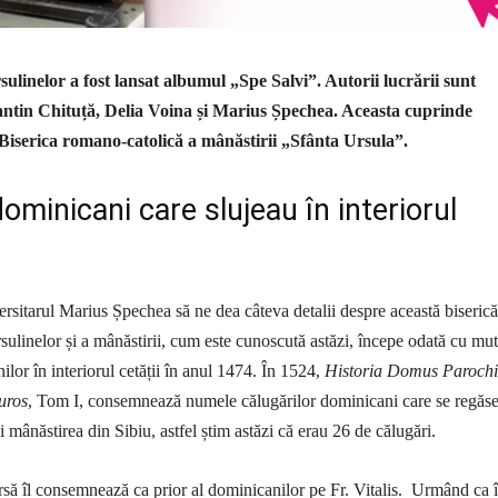
linelor a fost lansat albumul „Spe Salvi”. Autorii lucrării sunt
tin Chituță, Delia Voina și Marius Șpechea. Aceasta cuprinde
 Biserica romano-catolică a mânăstirii „Sfânta Ursula”.
dominicani care slujeau în interiorul
rsitarul Marius Șpechea să ne dea câteva detalii despre această biserică
rsulinelor și a mânăstirii, cum este cunoscută astăzi, începe odată cu mu
lor în interiorul cetății în anul 1474. În 1524,
Historia Domus Paroch
uros
, Tom I, consemnează numele călugărilor dominicani care se regăse
și mânăstirea din Sibiu, astfel știm astăzi că erau 26 de călugări.
rsă îl consemnează ca prior al dominicanilor pe Fr. Vitalis. Urmând ca 