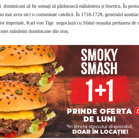
i dominicani să fie somați să părăsească mânăstirea și biserica. În peri
u mai avea nici o comunitate catolică. În 1718-1728, generalul austriac
or imperiale, Karl von Tige negociază cu Sfatul orașului preluarea de c
fostei mânăstiri dominicane din oraș.