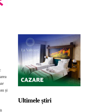
:
tarea
iae
au și
Ultimele știri
în