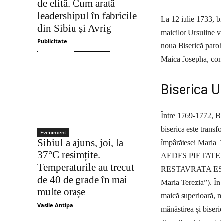
de elită. Cum arată
leadershipul în fabricile
La 12 iulie 1733, b
din Sibiu și Avrig
maicilor Ursuline v
Publicitate
noua Biserică paroh
Maica Josepha, conte
Biserica U
Între 1769-1772, Bi
biserica este transfo
Eveniment
Sibiul a ajuns, joi, la
împârătesei Maria T
37°C resimțite.
AEDES PIETAT
Temperaturile au trecut
RESTAVRATA EST•” (
de 40 de grade în mai
Maria Terezia”). În 
multe orașe
maică superioară, m
Vasile Antipa
mănăstirea și biser