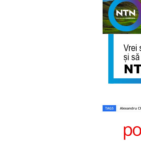
TAGS
Alexandru C
po