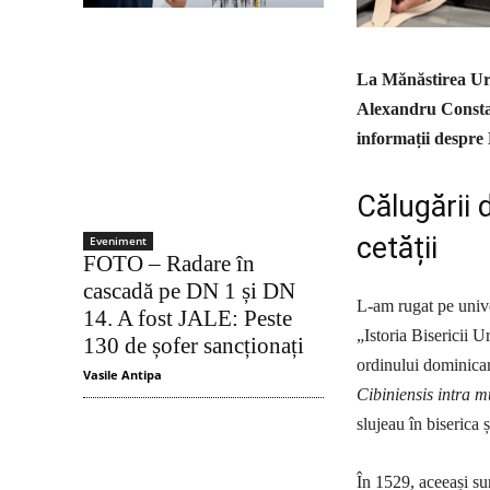
La Mănăstirea Ursu
Alexandru Constan
informații despre
Călugării 
cetății
Eveniment
FOTO – Radare în
cascadă pe DN 1 și DN
L-am rugat pe unive
14. A fost JALE: Peste
„Istoria Bisericii U
130 de șofer sancționați
ordinului dominicani
Vasile Antipa
Cibiniensis intra m
slujeau în biserica 
În 1529, aceeași su