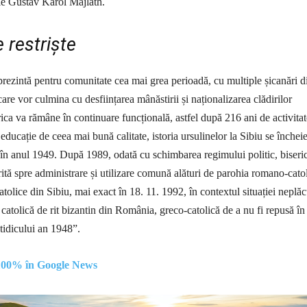
le Gustav Karol Majlath.
 restriște
rezintă pentru comunitate cea mai grea perioadă, cu multiple șicanări d
 care vor culmina cu desființarea mânăstirii și naționalizarea clădirilor
rica va rămâne în continuare funcțională, astfel după 216 ani de activitat
educație de ceea mai bună calitate, istoria ursulinelor la Sibiu se închei
în anul 1949. După 1989, odată cu schimbarea regimului politic, biseri
rită spre administrare și utilizare comună alături de parohia romano-catol
tolice din Sibiu, mai exact în 18. 11. 1992, în contextul situației neplăc
catolică de rit bizantin din România, greco-catolică de a nu fi repusă în
fatidicului an 1948”.
 100% în Google News