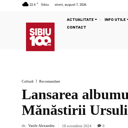
C
22.4
Sibiu
vineri, august 7, 2026
ACTUALITATE
INFO UTILE
CONTACT
Cultură
Recomandare
Lansarea albumulu
Mănăstirii Ursul
de:
Vasile Alexandru
0
18 octombrie 2024