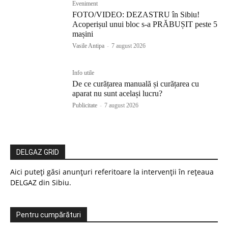
Eveniment
FOTO/VIDEO: DEZASTRU în Sibiu!
Acoperișul unui bloc s-a PRĂBUȘIT peste 5
mașini
Vasile Antipa
-
7 august 2026
Info utile
De ce curățarea manuală și curățarea cu
aparat nu sunt același lucru?
Publicitate
-
7 august 2026
DELGAZ GRID
Aici puteți găsi anunțuri referitoare la intervenții în rețeaua
DELGAZ din Sibiu.
Pentru cumpărături