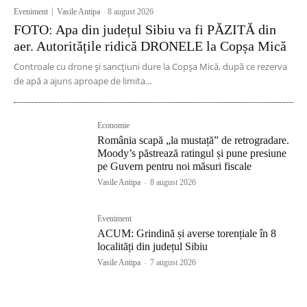
Eveniment
Vasile Antipa
-
8 august 2026
FOTO: Apa din județul Sibiu va fi PĂZITĂ din
aer. Autoritățile ridică DRONELE la Copșa Mică
Controale cu drone și sancțiuni dure la Copșa Mică, după ce rezerva
de apă a ajuns aproape de limita...
Economie
România scapă „la mustață” de retrogradare.
Moody’s păstrează ratingul și pune presiune
pe Guvern pentru noi măsuri fiscale
Vasile Antipa
-
8 august 2026
Eveniment
ACUM: Grindină și averse torențiale în 8
localități din județul Sibiu
Vasile Antipa
-
7 august 2026