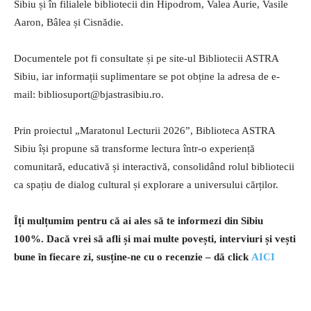
Sibiu și în filialele bibliotecii din Hipodrom, Valea Aurie, Vasile
Aaron, Bâlea și Cisnădie.
Documentele pot fi consultate și pe site-ul Bibliotecii ASTRA
Sibiu, iar informații suplimentare se pot obține la adresa de e-
mail:
bibliosuport@bjastrasibiu.ro
.
Prin proiectul „Maratonul Lecturii 2026”, Biblioteca ASTRA
Sibiu își propune să transforme lectura într-o experiență
comunitară, educativă și interactivă, consolidând rolul bibliotecii
ca spațiu de dialog cultural și explorare a universului cărților.
Îți mulțumim pentru că ai ales să te informezi din Sibiu
100%.
Dacă vrei să afli și mai multe povești, interviuri și vești
bune în fiecare zi, susține-ne cu o recenzie – dă click
AICI