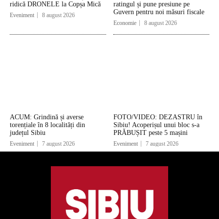
ridică DRONELE la Copșa Mică
ratingul și pune presiune pe
Guvern pentru noi măsuri fiscale
Eveniment
8 august 2026
Economie
8 august 2026
ACUM: Grindină și averse
FOTO/VIDEO: DEZASTRU în
torențiale în 8 localități din
Sibiu! Acoperișul unui bloc s-a
județul Sibiu
PRĂBUȘIT peste 5 mașini
Eveniment
7 august 2026
Eveniment
7 august 2026