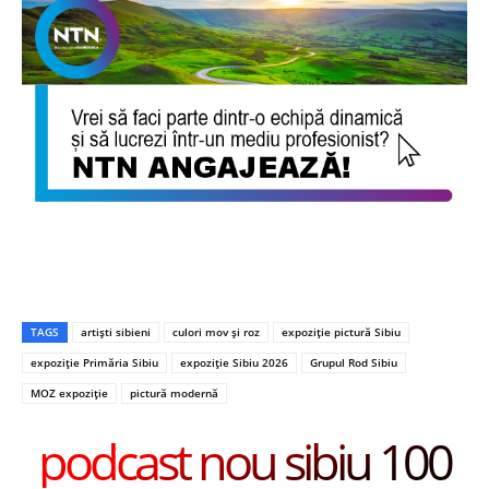
TAGS
artiști sibieni
culori mov și roz
expoziție pictură Sibiu
expoziție Primăria Sibiu
expoziție Sibiu 2026
Grupul Rod Sibiu
MOZ expoziție
pictură modernă
podcast nou sibiu 100