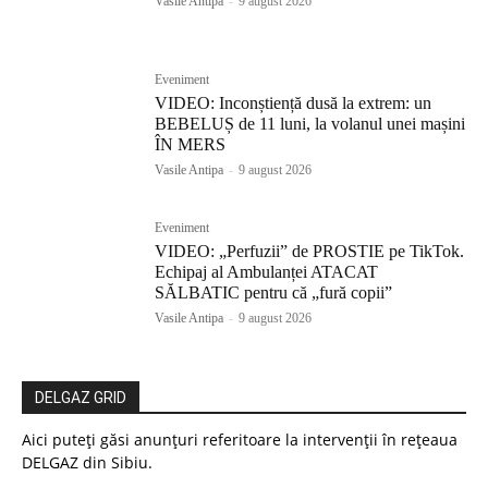
Vasile Antipa
-
9 august 2026
Eveniment
VIDEO: Inconștiență dusă la extrem: un
BEBELUȘ de 11 luni, la volanul unei mașini
ÎN MERS
Vasile Antipa
-
9 august 2026
Eveniment
VIDEO: „Perfuzii” de PROSTIE pe TikTok.
Echipaj al Ambulanței ATACAT
SĂLBATIC pentru că „fură copii”
Vasile Antipa
-
9 august 2026
DELGAZ GRID
Aici puteți găsi anunțuri referitoare la intervenții în rețeaua
DELGAZ din Sibiu.