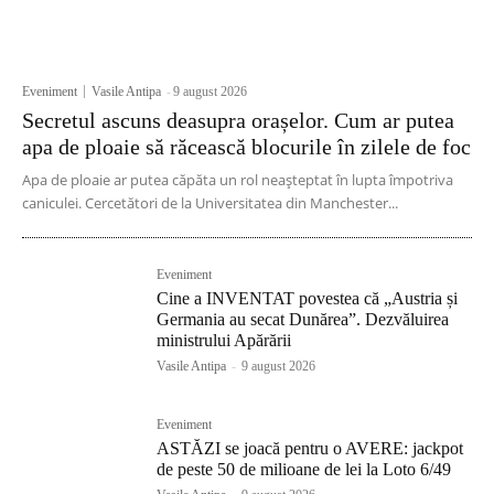
Eveniment
Vasile Antipa
-
9 august 2026
Secretul ascuns deasupra orașelor. Cum ar putea
apa de ploaie să răcească blocurile în zilele de foc
Apa de ploaie ar putea căpăta un rol neașteptat în lupta împotriva
caniculei. Cercetători de la Universitatea din Manchester...
Eveniment
Cine a INVENTAT povestea că „Austria și
Germania au secat Dunărea”. Dezvăluirea
ministrului Apărării
Vasile Antipa
-
9 august 2026
Eveniment
ASTĂZI se joacă pentru o AVERE: jackpot
de peste 50 de milioane de lei la Loto 6/49