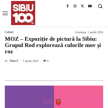
Cultură
Actualizat:
1 aprilie 2026
MOZ – Expoziție de pictură la Sibiu:
Grupul Rod explorează culorile mov și
roz
de:
Dana A
1 aprilie 2026
0