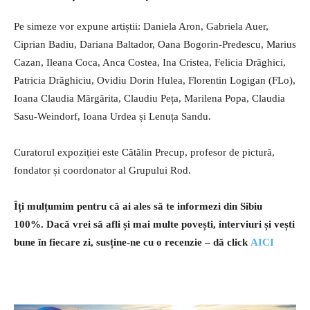
Pe simeze vor expune artiștii: Daniela Aron, Gabriela Auer,
Ciprian Badiu, Dariana Baltador, Oana Bogorin-Predescu, Marius
Cazan, Ileana Coca, Anca Costea, Ina Cristea, Felicia Drăghici,
Patricia Drăghiciu, Ovidiu Dorin Hulea, Florentin Logigan (FLo),
Ioana Claudia Mărgărita, Claudiu Peța, Marilena Popa, Claudia
Sasu-Weindorf, Ioana Urdea și Lenuța Sandu.
Curatorul expoziției este Cătălin Precup, profesor de pictură,
fondator și coordonator al Grupului Rod.
Îți mulțumim pentru că ai ales să te informezi din Sibiu
100%.
Dacă vrei să afli și mai multe povești, interviuri și vești
bune în fiecare zi, susține-ne cu o recenzie – dă click
AICI