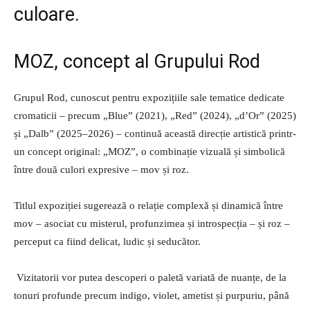
culoare.
MOZ, concept al Grupului Rod
Grupul Rod, cunoscut pentru expozițiile sale tematice dedicate
cromaticii – precum „Blue” (2021), „Red” (2024), „d’Or” (2025)
și „Dalb” (2025–2026) – continuă această direcție artistică printr-
un concept original: „MOZ”, o combinație vizuală și simbolică
între două culori expresive – mov și roz.
Titlul expoziției sugerează o relație complexă și dinamică între
mov – asociat cu misterul, profunzimea și introspecția – și roz –
perceput ca fiind delicat, ludic și seducător.
Vizitatorii vor putea descoperi o paletă variată de nuanțe, de la
tonuri profunde precum indigo, violet, ametist și purpuriu, până