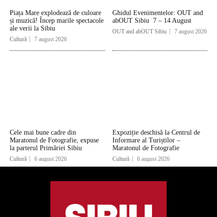
Piața Mare explodează de culoare
Ghidul Evenimentelor: OUT and
și muzică! Încep marile spectacole
abOUT Sibiu 7 – 14 August
ale verii la Sibiu
OUT and abOUT Sibiu
7 august 2026
Cultură
7 august 2026
Cele mai bune cadre din
Expoziție deschisă la Centrul de
Maratonul de Fotografie, expuse
Informare al Turiștilor –
la parterul Primăriei Sibiu
Maratonul de Fotografie
Cultură
6 august 2026
Cultură
6 august 2026