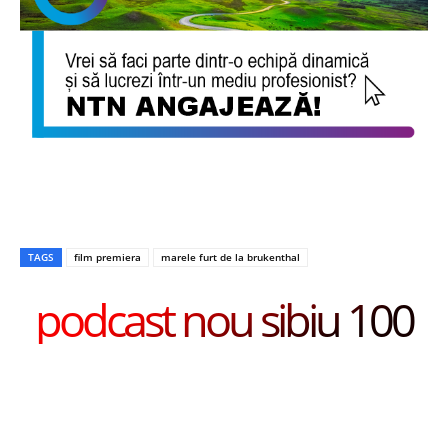
TAGS
film premiera
marele furt de la brukenthal
podcast nou sibiu 100