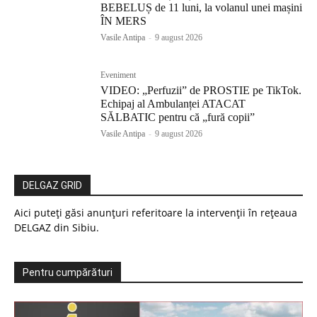
BEBELUȘ de 11 luni, la volanul unei mașini
ÎN MERS
Vasile Antipa
-
9 august 2026
Eveniment
VIDEO: „Perfuzii” de PROSTIE pe TikTok.
Echipaj al Ambulanței ATACAT
SĂLBATIC pentru că „fură copii”
Vasile Antipa
-
9 august 2026
DELGAZ GRID
Aici puteți găsi anunțuri referitoare la intervenții în rețeaua
DELGAZ din Sibiu.
Pentru cumpărături