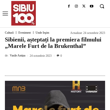
Cultură
Eveniment
Unde Ieşim
Actualizat:
24 octombrie 2023
Sibienii, așteptați la premiera filmului
„Marele Furt de la Brukenthal”
de:
Vasile Antipa
24 octombrie 2023
0