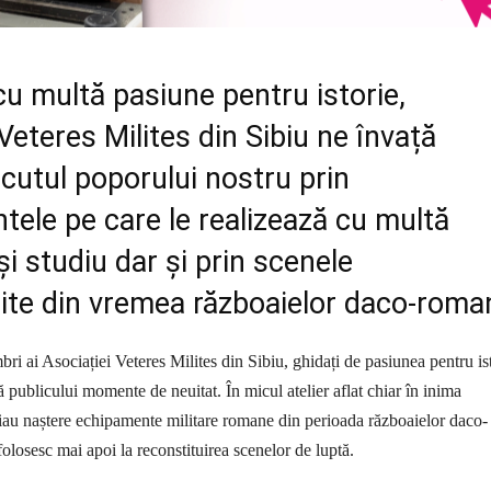
 cu multă pasiune pentru istorie,
Veteres Milites din Sibiu ne învață
cutul poporului nostru prin
ele pe care le realizează cu multă
și studiu dar și prin scenele
uite din vremea războaielor daco-roma
ri ai Asociației Veteres Milites din Sibiu, ghidați de pasiunea pentru is
ă publicului momente de neuitat. În micul atelier aflat chiar în inima
iau naștere echipamente militare romane din perioada războaielor daco-
olosesc mai apoi la reconstituirea scenelor de luptă.