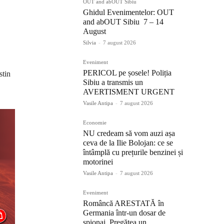
OUT and abOUT Sibiu
Ghidul Evenimentelor: OUT
and abOUT Sibiu 7 – 14
August
Silvia
-
7 august 2026
Eveniment
PERICOL pe șosele! Poliția
stin
Sibiu a transmis un
AVERTISMENT URGENT
Vasile Antipa
-
7 august 2026
Economie
NU credeam să vom auzi așa
ceva de la Ilie Bolojan: ce se
întâmplă cu prețurile benzinei și
motorinei
Vasile Antipa
-
7 august 2026
Eveniment
Româncă ARESTATĂ în
Germania într-un dosar de
spionaj. Pregătea un