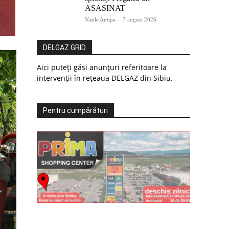
ASASINAT
Vasile Antipa
-
7 august 2026
DELGAZ GRID
Aici puteți găsi anunțuri referitoare la
intervenții în rețeaua DELGAZ din Sibiu.
Pentru cumpărături