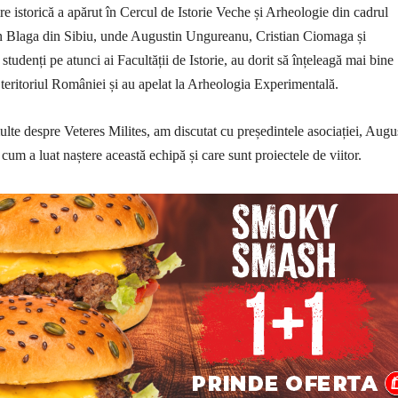
re istorică a apărut în Cercul de Istorie Veche și Arheologie din cadrul
an Blaga din Sibiu, unde Augustin Ungureanu, Cristian Ciomaga și
udenți pe atunci ai Facultății de Istorie, au dorit să înțeleagă mai bine
e teritoriul României și au apelat la Arheologia Experimentală.
ulte despre Veteres Milites, am discutat cu președintele asociației, Augu
um a luat naștere această echipă și care sunt proiectele de viitor.