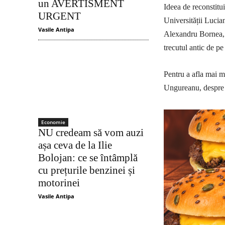
un AVERTISMENT
Ideea de reconstitui
URGENT
Universității Luci
Vasile Antipa
Alexandru Bornea, st
trecutul antic de p
Pentru a afla mai m
Ungureanu, despre c
Economie
NU credeam să vom auzi
așa ceva de la Ilie
Bolojan: ce se întâmplă
cu prețurile benzinei și
motorinei
Vasile Antipa