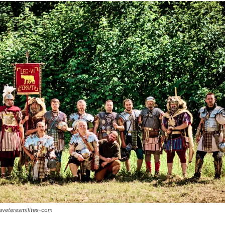
laveteresmilites-com