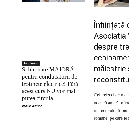
Înființată
Asociația 
despre tre
echipament
Eveniment
măiestrie 
Schimbare MAJORĂ
pentru conducătorii de
reconstit
trotinete electrice! Fără
acest curs NU vor mai
Cei treizeci de memb
putea circula
noastră antică, ofer
Vasile Antipa
municipiului Sibiu 
romane, pe care le f