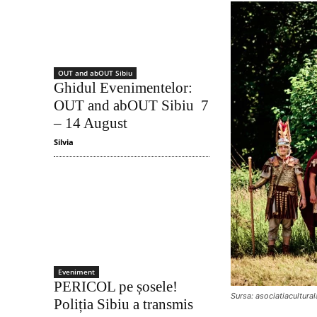
OUT and abOUT Sibiu
Ghidul Evenimentelor:
OUT and abOUT Sibiu 7
– 14 August
Silvia
Eveniment
PERICOL pe șosele!
Sursa: asociatiacultura
Poliția Sibiu a transmis