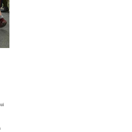
nui
n