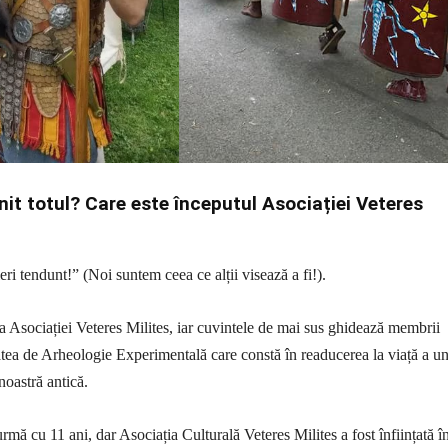
nit totul? Care este începutul Asociației Veteres
ri tendunt!” (Noi suntem ceea ce alții visează a fi!).
ia Asociației Veteres Milites, iar cuvintele de mai sus ghidează membrii
itatea de Arheologie Experimentală care constă în readucerea la viață a u
noastră antică.
urmă cu 11 ani, dar Asociația Culturală Veteres Milites a fost înființată î