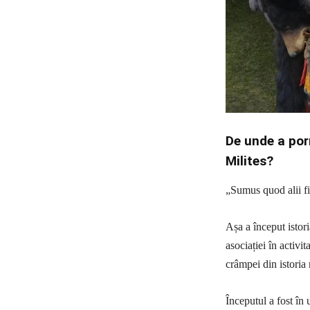
De unde a por
Milites?
„Sumus quod alii fie
Așa a început istor
asociației în activ
crâmpei din istoria 
Începutul a fost în 