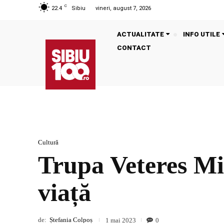
C
22.4
Sibiu
vineri, august 7, 2026
ACTUALITATE
INFO UTILE
CONTACT
Cultură
Trupa Veteres Mil
viață
de:
Ștefania Colpoș
0
1 mai 2023