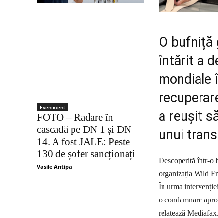
O bufniță 
întărit a 
mondiale î
recuperare
Eveniment
a reușit s
FOTO – Radare în
cascadă pe DN 1 și DN
unui trans
14. A fost JALE: Peste
130 de șofer sancționați
Descoperită într-o b
Vasile Antipa
organizația Wild Fri
În urma intervenției
o condamnare aproap
relatează Mediafax