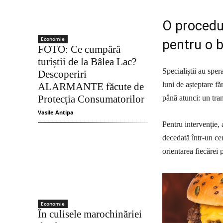
O procedur
Economie
pentru o b
FOTO: Ce cumpără
turiștii de la Bâlea Lac?
Specialiștii au sper
Descoperiri
luni de așteptare fă
ALARMANTE făcute de
Protecția Consumatorilor
până atunci: un tra
Vasile Antipa
Pentru intervenție, 
decedată într-un cen
orientarea fiecărei 
Economie
În culisele marochinăriei