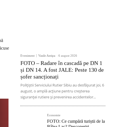
pă
făcuse
Eveniment
Vasile Antipa
-
6 august 2026
FOTO – Radare în cascadă pe DN 1
și DN 14. A fost JALE: Peste 130 de
șofer sancționați
Polițiștii Serviciului Rutier Sibiu au desfășurat joi, 6
august, o amplă acțiune pentru creșterea
siguranței rutiere și prevenirea accidentelor...
Economie
FOTO: Ce cumpără turiștii de la
Bâlea Lac? Descoperiri