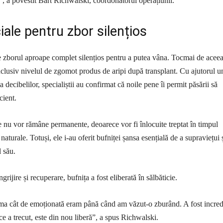
”, a povestit Bart Richwalski, coordonatorul operațiunii.
ale pentru zbor silențios
 zborul aproape complet silențios pentru a putea vâna. Tocmai de aceea
inclusiv nivelul de zgomot produs de aripi după transplant. Cu ajutorul u
 decibelilor, specialiștii au confirmat că noile pene îi permit păsării să
cient.
e nu vor rămâne permanente, deoarece vor fi înlocuite treptat în timpul
 naturale. Totuși, ele i-au oferit bufniței șansa esențială de a supraviețui 
l său.
grijire și recuperare, bufnița a fost eliberată în sălbăticie.
a cât de emoționată eram până când am văzut-o zburând. A fost incred
 ce a trecut, este din nou liberă”, a spus Richwalski.