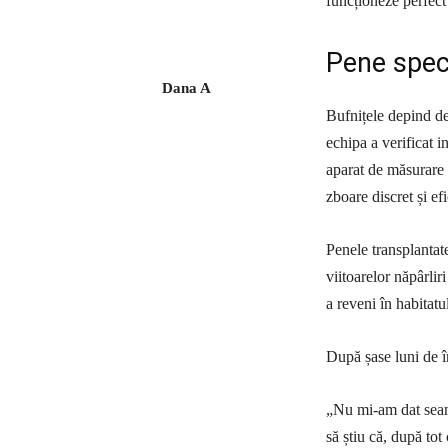
funcționeze perfect
Pene speci
Dana A
Bufnițele depind de
echipa a verificat 
aparat de măsurare a
zboare discret și efi
Penele transplantat
viitoarelor năpârliri
a reveni în habitatu
După șase luni de în
„Nu mi-am dat seam
să știu că, după tot