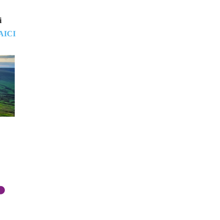
i
AICI