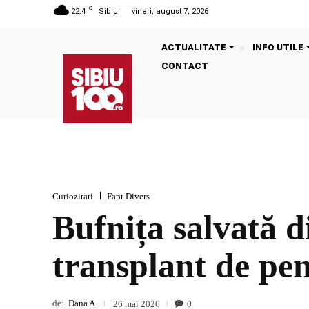
C
22.4
Sibiu
vineri, august 7, 2026
ACTUALITATE
INFO UTILE
CONTACT
Curiozitati
Fapt Divers
Bufnița salvată d
transplant de pen
de:
Dana A
0
26 mai 2026