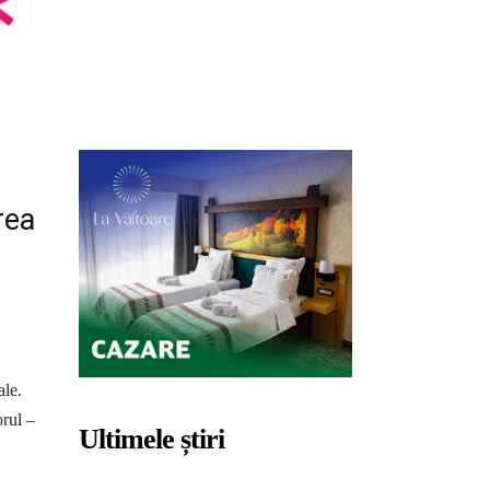
rea
ale.
orul –
Ultimele știri