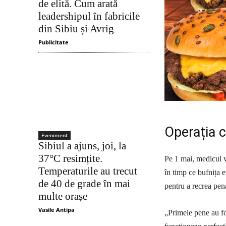
de elită. Cum arată
leadershipul în fabricile
din Sibiu și Avrig
Publicitate
Operația c
Eveniment
Sibiul a ajuns, joi, la
37°C resimțite.
Pe 1 mai, medicul v
Temperaturile au trecut
în timp ce bufnița e
de 40 de grade în mai
pentru a recrea pena
multe orașe
Vasile Antipa
„Primele pene au fos