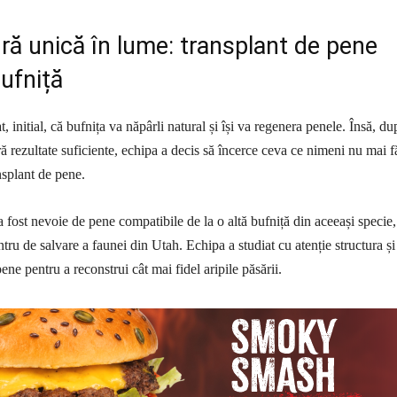
ă unică în lume: transplant de pene
ufniță
at, initial, că bufnița va năpârli natural și își va regenera penele. Însă, du
ră rezultate suficiente, echipa a decis să încerce ceva ce nimeni nu mai 
nsplant de pene.
a fost nevoie de pene compatibile de la o altă bufniță din aceeași specie,
tru de salvare a faunei din Utah. Echipa a studiat cu atenție structura și
pene pentru a reconstrui cât mai fidel aripile păsării.