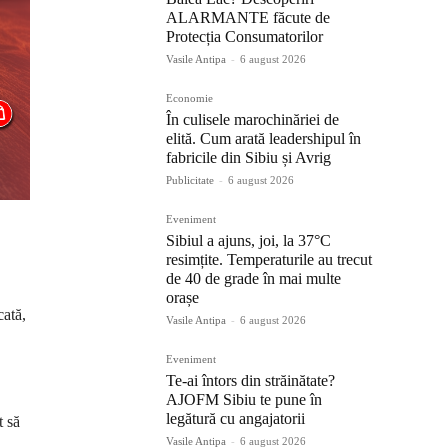
ALARMANTE făcute de
Protecția Consumatorilor
Vasile Antipa
-
6 august 2026
Economie
În culisele marochinăriei de
elită. Cum arată leadershipul în
fabricile din Sibiu și Avrig
Publicitate
-
6 august 2026
Eveniment
Sibiul a ajuns, joi, la 37°C
resimțite. Temperaturile au trecut
de 40 de grade în mai multe
orașe
cată,
Vasile Antipa
-
6 august 2026
Eveniment
Te-ai întors din străinătate?
AJOFM Sibiu te pune în
legătură cu angajatorii
t să
Vasile Antipa
-
6 august 2026