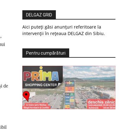
DELGAZ GRID
Aici puteți găsi anunțuri referitoare la
intervenții în rețeaua DELGAZ din Sibiu.
,
nui
Pentru cumpărături
și de
ibil