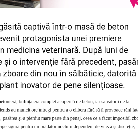
găsită captivă într-o masă de beton
devenit protagonista unei premiere
n medicina veterinară. După luni de
 și o intervenție fără precedent, pasă
ă zboare din nou în sălbăticie, datorită
plant inovator de pene silențioase.
etonieră, bufnița era complet acoperită de beton, iar salvatorii de la
ends au muncit ore întregi pentru a o elibera fără să îi provoace răni fat
, pasărea și-a pierdut mare parte din penaj, ceea ce a făcut imposibil zb
e sigură pentru un prădător nocturn dependent de viteză și discreție,
.