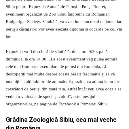
Sibiu pentru Expoziția Anuală de Peruși – Pui și Tineret,
eveniment organizat de Zoo Sibiu împreună cu Romanian
Budgerigar Society. Sâmbătă va avea loc concursul național, iar
perușii câștigători vor avea așezată diploma și cocarda pe colivia
lor.
Expoziția va fi deschisă de sâmbătă, de la ora 9:30, până
duminică, la ora 14.00. „La acest eveniment veți putea admira
cele mai frumoase exemplare de peruși din România, să
descoperiți mai multe despre aceste păsări fascinante și să vă
întâlniți cu alți iubitori de animale. Expoziția va aduna la un loc
crescători de peruși din toată țara, astfel încât veți avea ocazia să
vedeți o varietate de specii și culori”, este mesajul
organizatorilor, pe pagina de Facebook a Primăriei Sibiu.
Grădina Zoologică Sibiu, cea mai veche
din România