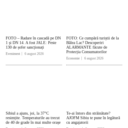
FOTO – Radare în cascadă pe DN
FOTO: Ce cumpără turiștii de la
1 și DN 14. A fost JALE: Peste
Bâlea Lac? Descoperiri
130 de șofer sancționați
ALARMANTE făcute de
Protecția Consumatorilor
Eveniment
6 august 2026
Economie
6 august 2026
Sibiul a ajuns, joi, la 37°C
Te-ai întors din străinătate?
resimțite. Temperaturile au trecut
AJOFM Sibiu te pune în legătură
de 40 de grade în mai multe orașe
cu angajatorii