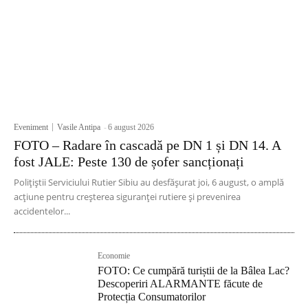
Eveniment
Vasile Antipa
-
6 august 2026
FOTO – Radare în cascadă pe DN 1 și DN 14. A
fost JALE: Peste 130 de șofer sancționați
Polițiștii Serviciului Rutier Sibiu au desfășurat joi, 6 august, o amplă
acțiune pentru creșterea siguranței rutiere și prevenirea
accidentelor...
Economie
FOTO: Ce cumpără turiștii de la Bâlea Lac?
Descoperiri ALARMANTE făcute de
Protecția Consumatorilor