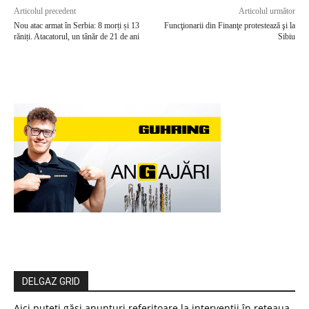
Articolul precedent
Articolul următor
Nou atac armat în Serbia: 8 morți și 13
Funcţionarii din Finanţe protestează şi la
răniți. Atacatorul, un tânăr de 21 de ani
Sibiu
DELGAZ GRID
Aici puteți găsi anunțuri referitoare la intervenții în rețeaua