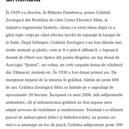
În 1929 s-a deschis, în Pădurea Dumbrava, prima Grădină
Zoologică din România de către Uzina Electrică Sibiu, la
iniţiativa inginerului Szekely, căruia i-a venit ideea după ce a
găsit nişte vulpi pe când efectua lucrări de reparaţii la barajul de
la Sadu. După înfiinţare, Grădinii Zoologice i-au fost dăruite mai
multe animale şi păsări, cum ar fi o pisică sălbatică, o lupoaică
donată de Obert von Spiess din partea Regelui, un lup donat de
Asociaţia “Şoimii”, un vultur, un cerb carpatin donat de vânătorii
din Tălmacel, mistreţi etc. În 1930 a fost donat primul urs. De
menţionat stejarul de la intrarea în grădină, bătrân de peste 600
de ani. Grădina Zoologică Sibiu se întinde pe o suprafaţă de
aproximativ 20 hectare. Începand cu anul 2006, atât adăposturile
animalelor, cât și infrastructura grădinii au fost supuse unor
ample procese de reabilitare și modernizare. Totodată s-a reînnoit
parcul de ambarcațiuni (bărci și hidrobiciclete), iar pentru cei
mici s-a amenajat un loc de joacă. Grădina adăpostește peste 300