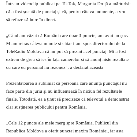
Într-un videoclip publicat pe TikTok, Margarita Druță a mărturisit
că a fost șocată de punctaj și că, pentru câteva momente, a vrut
să refuze să intre în direct.
„Când am văzut că România are doar 3 puncte, am avut un șoc.
M-am retras câteva minute și chiar i-am spus directorului de la
TeleRadio Moldova că nu pot să prezint acel punctaj. Mi-a fost
extrem de greu să ies în fața camerelor și să anunț niște rezultate
cu care eu personal nu rezonez”, a declarat aceasta.
Prezentatoarea a subliniat că persoana care anunță punctajul nu
face parte din juriu și nu influențează în niciun fel rezultatele
finale. Totodată, ea a ținut să precizeze că televotul a demonstrat
clar susținerea publicului pentru România.
„Cele 12 puncte ale mele merg spre România. Publicul din
Republica Moldova a oferit punctaj maxim României, iar asta