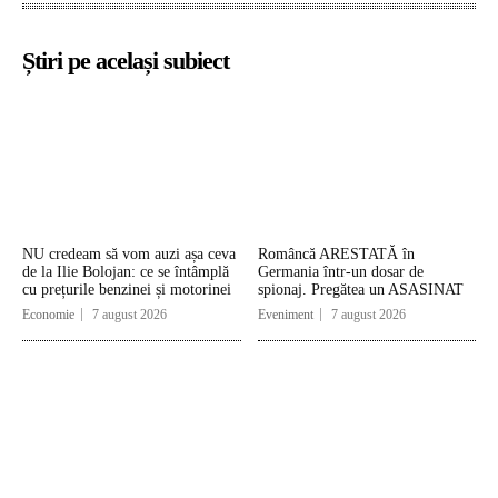
Știri pe același subiect
NU credeam să vom auzi așa ceva
Româncă ARESTATĂ în
de la Ilie Bolojan: ce se întâmplă
Germania într-un dosar de
cu prețurile benzinei și motorinei
spionaj. Pregătea un ASASINAT
Economie
7 august 2026
Eveniment
7 august 2026