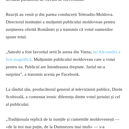
Reacții au venit și din partea conducerii Teleradio-Moldova.
Directorul instituției a mulțumit publicului moldovean pentru
susținerea oferită României și a transmis că votul oamenilor
spune totul.
„Satoshi a fost favoritul serii în arena din Viena,
iar Alexandra a
fost magnifică
. Mulțumim publicului moldovean care a votat
pentru ea. Publicul are întotdeauna dreptate. Juriul ne-a
surprins”, a transmis acesta pe Facebook.
La rândul său, producătorul general al televiziunii publice, Dorin
Scobioală, a comentat ironic diferența dintre votul juriului și cel
al publicului.
„Tradiționala replică de la nunțile și cumetriile moldovenești —
«de la noi mai puțin, de la Dumnezeu mai mult» — s-a