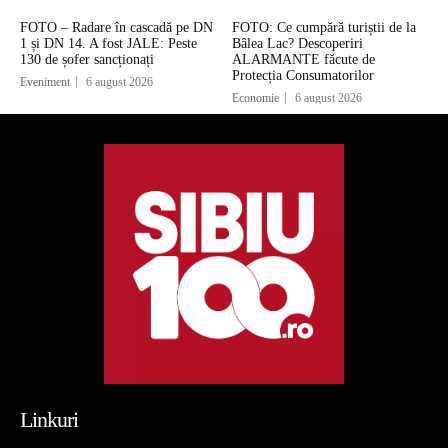
FOTO – Radare în cascadă pe DN
FOTO: Ce cumpără turiștii de la
1 și DN 14. A fost JALE: Peste
Bâlea Lac? Descoperiri
130 de șofer sancționați
ALARMANTE făcute de
Protecția Consumatorilor
Eveniment
6 august 2026
Economie
6 august 2026
Linkuri