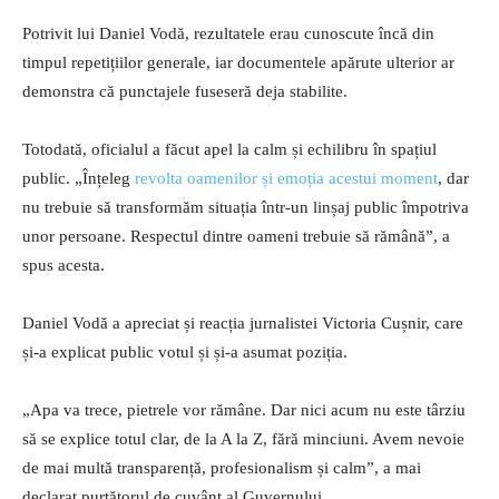
Potrivit lui Daniel Vodă, rezultatele erau cunoscute încă din
timpul repetițiilor generale, iar documentele apărute ulterior ar
demonstra că punctajele fuseseră deja stabilite.
Totodată, oficialul a făcut apel la calm și echilibru în spațiul
public. „Înțeleg
revolta oamenilor și emoția acestui moment
, dar
nu trebuie să transformăm situația într-un linșaj public împotriva
unor persoane. Respectul dintre oameni trebuie să rămână”, a
spus acesta.
Daniel Vodă a apreciat și reacția jurnalistei Victoria Cușnir, care
și-a explicat public votul și și-a asumat poziția.
„Apa va trece, pietrele vor rămâne. Dar nici acum nu este târziu
să se explice totul clar, de la A la Z, fără minciuni. Avem nevoie
de mai multă transparență, profesionalism și calm”, a mai
declarat purtătorul de cuvânt al Guvernului.