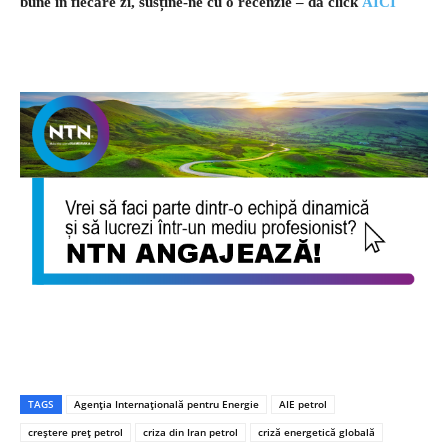
bune în fiecare zi, susține-ne cu o recenzie – dă click
AICI
TAGS
Agenția Internațională pentru Energie
AIE petrol
creștere preț petrol
criza din Iran petrol
criză energetică globală