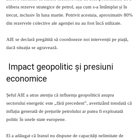
elibera rezerve strategice de petrol, așa cum s-a întâmplat și în
trecut, inclusiv în luna martie. Potrivit acestuia, aproximativ 80%
din rezervele colective ale agenției nu au fost încă utilizate.
AIE se declară pregătită să coordoneze noi intervenții pe piață,
dacă situația se agravează.
Impact geopolitic și presiuni
economice
Șeful AIE a atras atenția că influența geopoliticii asupra
sectorului energetic este „fără precedent”, avertizând totodată că
inflația generată de prețurile petrolului ar putea fi exploatată
politic în unele state europene.
El a adăugat că Iranul nu dispune de capacități nelimitate de