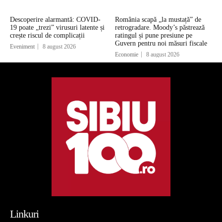
Descoperire alarmantă: COVID-
România scapă „la mustață” de
19 poate „trezi” virusuri latente și
retrogradare. Moody’s păstrează
crește riscul de complicații
ratingul și pune presiune pe
Guvern pentru noi măsuri fiscale
Eveniment
8 august 2026
Economie
8 august 2026
Linkuri