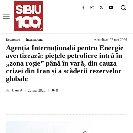
Economie
Internațional
Actualizat:
22 mai 2026
Agenția Internațională pentru Energie
avertizează: piețele petroliere intră în
„zona roșie” până în vară, din cauza
crizei din Iran și a scăderii rezervelor
globale
de:
Dana A
22 mai 2026
0