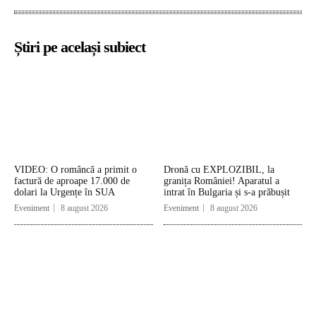
Știri pe același subiect
VIDEO: O româncă a primit o
Dronă cu EXPLOZIBIL, la
factură de aproape 17.000 de
granița României! Aparatul a
dolari la Urgențe în SUA
intrat în Bulgaria și s-a prăbușit
Eveniment
8 august 2026
Eveniment
8 august 2026