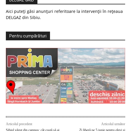
DELGAZ GRID
Aici puteți găsi anunțuri referitoare la intervenții în rețeaua
DELGAZ din Sibiu.
Pentru cumpărături
Articolul precedent
Articolul următor
Sibiul văzut din campus: cât costă să ai
Zi liberă pe 5 iunie pentru elevi și