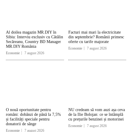
Al doilea magazin MR.DIY în
Facturi mai mari la electricitate
Sibiu: Interviu exclusiv cu Cătălin
din septembrie? Românii primesc
Secăreanu, Country BD Manager
oferte cu tarife majorate
MR.DIY România
Economie
7 august 2026
Economie
7 august 2026
O nouă oportunitate pentru
NU credeam să vom auzi așa ceva
români: dobânzi de până la 7,5%
de la Ilie Bolojan: ce se întâmplă
și facilități speciale pentru
cu prețurile benzinei și motorinei
donatorii de sânge
Economie
7 august 2026
Economie
7 august 2026