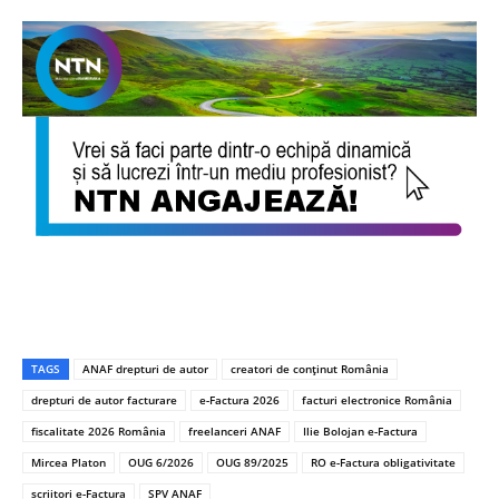
TAGS
ANAF drepturi de autor
creatori de conținut România
drepturi de autor facturare
e-Factura 2026
facturi electronice România
fiscalitate 2026 România
freelanceri ANAF
Ilie Bolojan e-Factura
Mircea Platon
OUG 6/2026
OUG 89/2025
RO e-Factura obligativitate
scriitori e-Factura
SPV ANAF