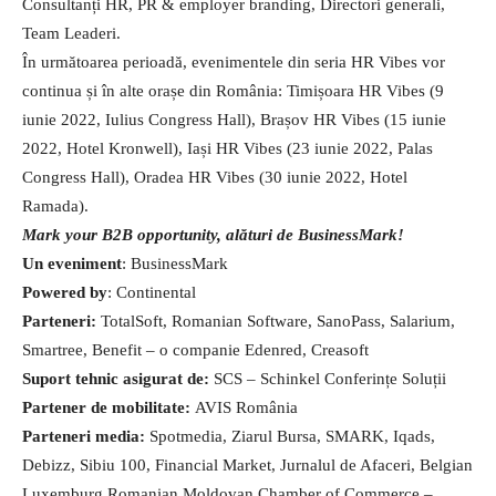
Consultanți HR, PR & employer branding, Directori generali,
Team Leaderi.
În următoarea perioadă, evenimentele din seria HR Vibes vor
continua și în alte orașe din România: Timișoara HR Vibes (9
iunie 2022, Iulius Congress Hall), Brașov HR Vibes (15 iunie
2022, Hotel Kronwell), Iași HR Vibes (23 iunie 2022, Palas
Congress Hall), Oradea HR Vibes (30 iunie 2022, Hotel
Ramada).
Mark your B2B opportunity, alături de BusinessMark!
Un eveniment
: BusinessMark
Powered by
: Continental
Parteneri:
TotalSoft, Romanian Software, SanoPass, Salarium,
Smartree, Benefit – o companie Edenred, Creasoft
Suport tehnic asigurat de:
SCS – Schinkel Conferințe Soluții
Partener de mobilitate:
AVIS România
Parteneri media:
Spotmedia, Ziarul Bursa, SMARK, Iqads,
Debizz, Sibiu 100, Financial Market, Jurnalul de Afaceri, Belgian
Luxemburg Romanian Moldovan Chamber of Commerce –