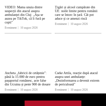
VIDEO: Mama unuia dintre
Țigări și alcool cumpărate din
suspecții din atacul asupra
UE: noile limite pentru românii
ambulanței din Cluj: „Așa se
care se întorc în țară. Cât pot
auzea pe TikTok, că îi fură pe
aduce și ce amenzi riscă
copii”
Eveniment
10 august 2026
Eveniment
10 august 2026
Ancheta „fabricii de cetățenie”:
Cseke Attila, reacție după atacul
până la 15.000 de euro pentru
asupra unei ambulanțe:
pașaportul românesc, acte false
„Dezinformarea a devenit extrem
din Ucraina și peste 900 de dosare
de periculoasă”
Eveniment
10 august 2026
Eveniment
10 august 2026