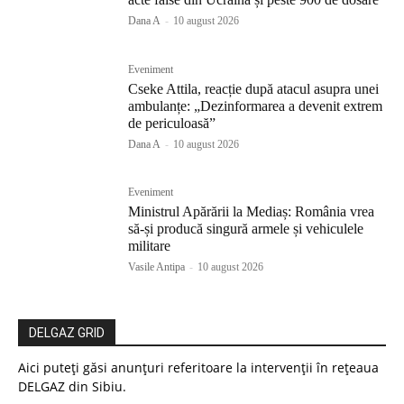
Dana A
-
10 august 2026
Eveniment
Cseke Attila, reacție după atacul asupra unei
ambulanțe: „Dezinformarea a devenit extrem
de periculoasă”
Dana A
-
10 august 2026
Eveniment
Ministrul Apărării la Mediaș: România vrea
să-și producă singură armele și vehiculele
militare
Vasile Antipa
-
10 august 2026
DELGAZ GRID
Aici puteți găsi anunțuri referitoare la intervenții în rețeaua
DELGAZ din Sibiu.