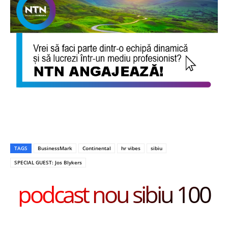
TAGS
BusinessMark
Continental
hr vibes
sibiu
SPECIAL GUEST: Jos Blykers
podcast nou sibiu 100