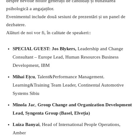
despre nevoile noilor generații de candidați și bunăstarea
psihologică a angajaților.
Evenimentul include două sesiuni de prezentări și un panel de
dezbatere.
Alături de noi vor fi, în calitate de speakeri::
SPECIAL GUEST: Jos Blykers,
Leadership and Change
Consultant – Europe Lead, Human Resources Business
Development, IBM
Mihai Ețcu
, Talent&Performance Management.
Learning&Training Team Leader, Continental Automotive
Systems Sibiu
Minola Jac
,
Group Change and Organization Development
Lead, Syngenta Group (Basel, Elveția)
Luiza Banyai
, Head of International People Operations,
Amber