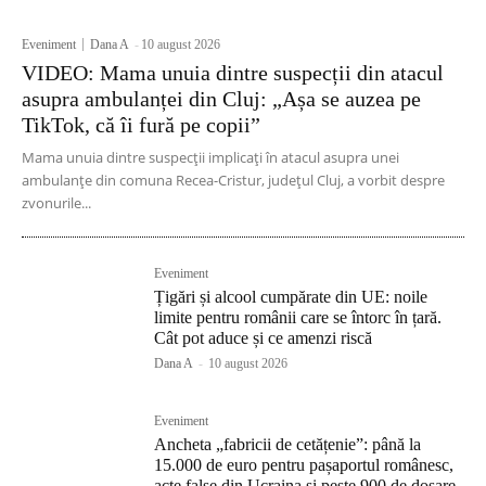
Eveniment
Dana A
-
10 august 2026
VIDEO: Mama unuia dintre suspecții din atacul
asupra ambulanței din Cluj: „Așa se auzea pe
TikTok, că îi fură pe copii”
Mama unuia dintre suspecții implicați în atacul asupra unei
ambulanțe din comuna Recea-Cristur, județul Cluj, a vorbit despre
zvonurile...
Eveniment
Țigări și alcool cumpărate din UE: noile
limite pentru românii care se întorc în țară.
Cât pot aduce și ce amenzi riscă
Dana A
-
10 august 2026
Eveniment
Ancheta „fabricii de cetățenie”: până la
15.000 de euro pentru pașaportul românesc,
acte false din Ucraina și peste 900 de dosare