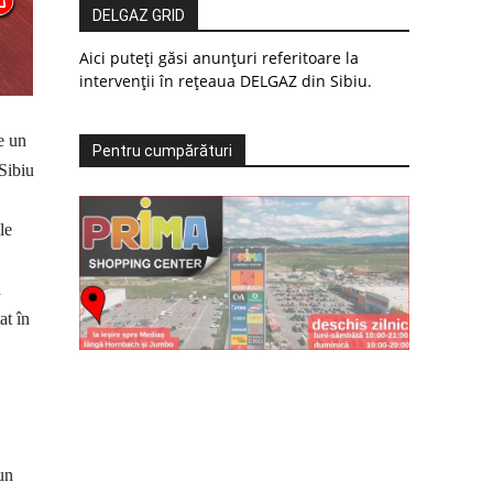
DELGAZ GRID
Aici puteți găsi anunțuri referitoare la
intervenții în rețeaua DELGAZ din Sibiu.
e un
Pentru cumpărături
 Sibiu
le
a
at în
un