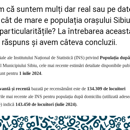
m că suntem mulți dar real sau pe dat
, cât de mare e populația orașului Sibiu
particularitățile? La întrebarea aceast
 răspuns și avem câteva concluzii.
ciale ale Institutului Național de Statistică (INS) privind
Populația după
l Municipiului Sibiu, cele mai recente estimări detaliate disponibile publ
sunt pentru
1 iulie 2024
.
vantă și recentă
bazată pe recensământ este de
134.309 de locuitori
rile mai recente ale INS pentru populația după domiciliu (utilizată adese
e) indică
143.450 de locuitori (iulie 2024)
.