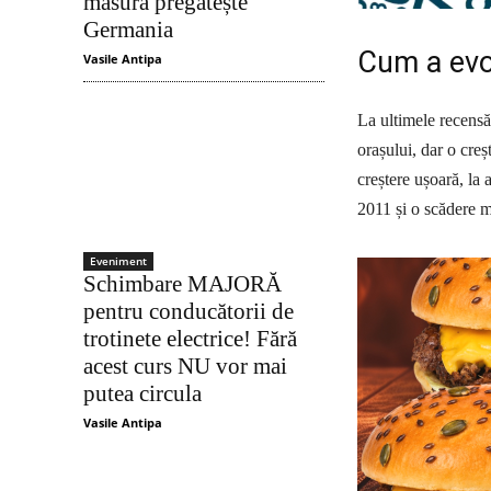
măsură pregătește
Germania
Cum a evol
Vasile Antipa
La ultimele recens
orașului, dar o creș
creștere ușoară, la
2011 și o scădere 
Eveniment
Schimbare MAJORĂ
pentru conducătorii de
trotinete electrice! Fără
acest curs NU vor mai
putea circula
Vasile Antipa