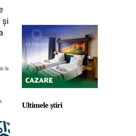
e
 și
a
ic la
a
Ultimele știri