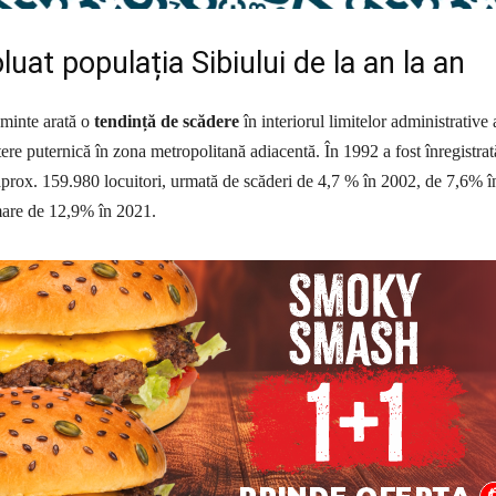
uat populația Sibiului de la an la an
ăminte arată o
tendință de scădere
în interiorul limitelor administrative 
tere puternică în zona metropolitană adiacentă. În 1992 a fost înregistrat
 aprox. 159.980 locuitori, urmată de scăderi de 4,7 % în 2002, de 7,6% î
mare de 12,9% în 2021.