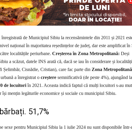
 înregistrată de Municipiul Sibiu la recensămintele din 2011 și 2021 est
nivel național în majoritatea reședințelor de județ, dar este amplificat în
către localitățile periurbane.
Creșterea în Zona Metropolitană:
Deși
ibiu a scăzut, datele INS arată că, dacă se iau în considerare și localități
i Șelimbăr, Cisnădie, Cristian), care fac parte din
Zona Metropolitană
 urbană a înregistrat o
creștere
semnificativă (de peste 4%), ajungând l
0 de locuitori
în 2021. Aceasta indică faptul că mulți locuitori s-au mut
r își mențin legăturile economice și sociale cu municipiul Sibiu.
bărbați. 51,7%
pe sexe pentru Municipiul Sibiu la 1 iulie 2024 nu sunt disponibile într-