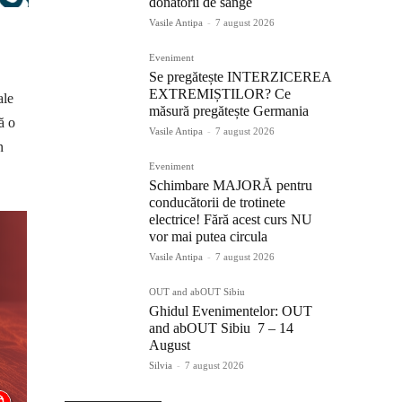
donatorii de sânge
Vasile Antipa
-
7 august 2026
Eveniment
Se pregătește INTERZICEREA
EXTREMIȘTILOR? Ce
ale
măsură pregătește Germania
ă o
Vasile Antipa
-
7 august 2026
n
Eveniment
Schimbare MAJORĂ pentru
conducătorii de trotinete
electrice! Fără acest curs NU
vor mai putea circula
Vasile Antipa
-
7 august 2026
OUT and abOUT Sibiu
Ghidul Evenimentelor: OUT
and abOUT Sibiu 7 – 14
August
Silvia
-
7 august 2026