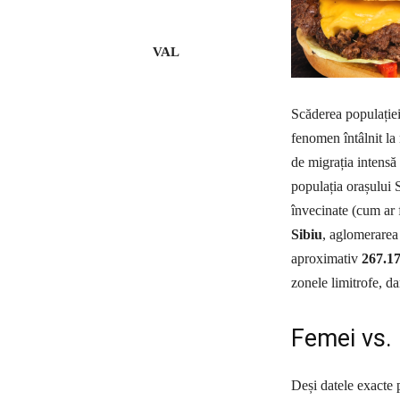
VAL
Scăderea populației
fenomen întâlnit la 
de migrația intensă 
populația orașului S
învecinate (cum ar f
Sibiu
, aglomerarea
aproximativ
267.17
zonele limitrofe, da
Femei vs. 
Deși datele exacte 