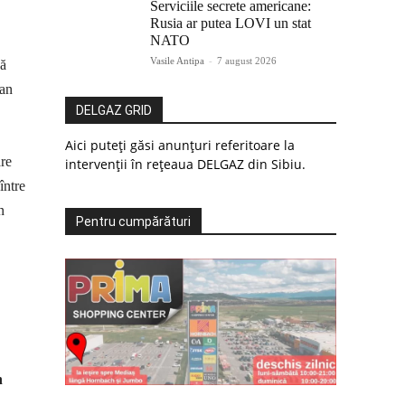
Serviciile secrete americane:
Rusia ar putea LOVI un stat
NATO
Vasile Antipa
-
7 august 2026
să
ian
DELGAZ GRID
Aici puteți găsi anunțuri referitoare la
are
intervenții în rețeaua DELGAZ din Sibiu.
între
n
Pentru cumpărături
n