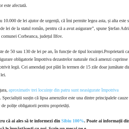
or este afectată.
u 10.000 de lei ajutor de urgență, că îmi permite legea asta, și alta este 
e lei de la statul român, pentru că a avut asigurare”, spune Ştefan Adr
 comunei Corbeanca, județul Ilfov.
ste de 50 sau 130 de lei pe an, în funcție de tipul locuinței.Proprietarii c
sigurare obligatorie împotriva dezastrelor naturale riscă amenzi cuprinse 
otrivit legii. Cei amendați pot plăti în termen de 15 zile doar jumătate di
lei.
 țara,
aproximativ trei locuințe din patru sunt neasigurate împotriva
. Specialiștii susțin că lipsa amenzilor este una dintre principalele cauze
e polițe obligatorii pentru proprietăți.
u că ai ales să te informezi din
Sibiu 100%
. Poate ai informații di
 să le împărtășești cu noi. Scrie un mesaj pe e-