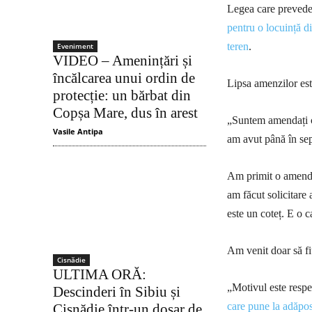
Legea care prevede 
pentru o locuință di
teren
.
Eveniment
VIDEO – Amenințări și
încălcarea unui ordin de
Lipsa amenzilor est
protecție: un bărbat din
Copșa Mare, dus în arest
„Suntem amendați c
Vasile Antipa
am avut până în se
Am primit o amendă 
am făcut solicitare
este un coteț. E o 
Am venit doar să fi
Cisnădie
ULTIMA ORĂ:
„Motivul este respe
Descinderi în Sibiu și
care pune la adăpost
Cisnădie într-un dosar de