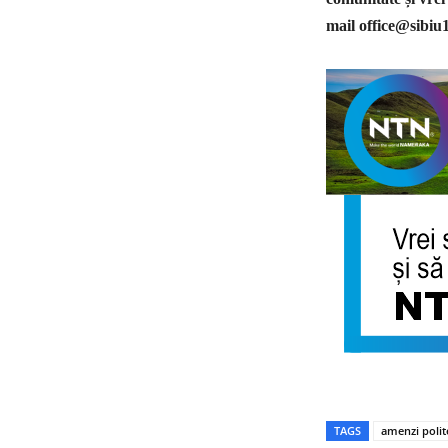
mail
office@sibiu
TAGS
amenzi polit