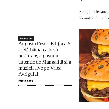
Sunt primele sancțiu
locuințelor împotriv
Eveniment
Augusta Fest – Ediția a 6-
a: Sărbătoarea berii
nefiltrate, a gustului
autentic de Mangaliță și a
muzicii live pe Valea
Avrigului
Publicitate