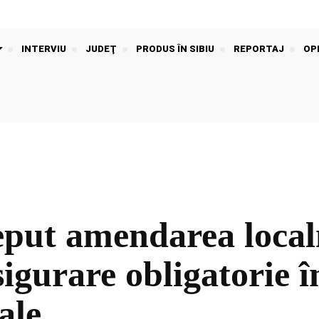
INTERVIU
JUDEŢ
PRODUS ÎN SIBIU
REPORTAJ
OPI
eput amendarea localn
sigurare obligatorie 
ale