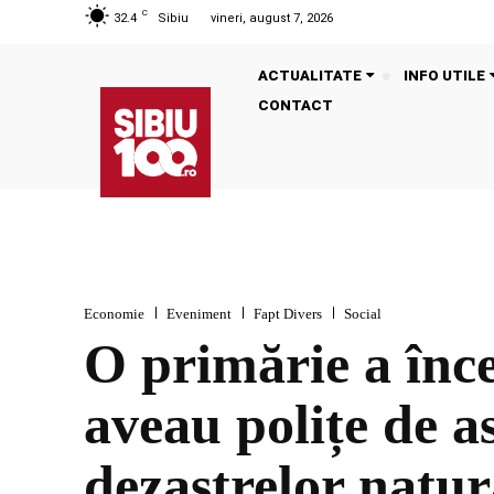
C
32.4
Sibiu
vineri, august 7, 2026
ACTUALITATE
INFO UTILE
CONTACT
Economie
Eveniment
Fapt Divers
Social
O primărie a înc
aveau polițe de a
dezastrelor natur