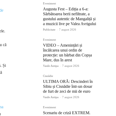
Eveniment
Augusta Fest – Ediția a 6-a:
 de
Sărbătoarea berii nefiltrate, a
gustului autentic de Mangaliță și
a muzicii live pe Valea Avrigului
Publicitate
-
7 august 2026
ele.
Eveniment
u că
VIDEO – Amenințări și
încălcarea unui ordin de
protecție: un bărbat din Copșa
Mare, dus în arest
. Și
Vasile Antipa
-
7 august 2026
că
Cisnădie
ULTIMA ORĂ: Descinderi în
Sibiu și Cisnădie într-un dosar
de furt de zeci de mii de euro
Vasile Antipa
-
7 august 2026
una
Eveniment
Scenariu de criză EXTREM.
u