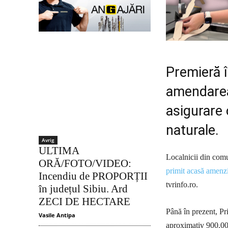
Premieră î
amendarea 
asigurare 
naturale.
Avrig
ULTIMA
Localnicii din comu
ORĂ/FOTO/VIDEO:
primit acasă amenzil
Incendiu de PROPORȚII
tvrinfo.ro.
în județul Sibiu. Ard
ZECI DE HECTARE
Până în prezent, Pr
Vasile Antipa
aproximativ 900.000