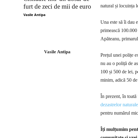
furt de zeci de mii de euro
natural și locuința l
Vasile Antipa
Una este să îi dau e
primească 100.000 d
Apăteanu, primarul
Vasile Antipa
Prețul unei polițe e
nu au o poliță de a
100 și 500 de lei, p
minim, adică 50 de 
În prezent, în toată
dezastrelor naturale
pentru numărul mic d
Îți mulțumim pentr
comunitate și vrei