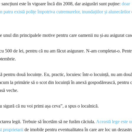
sancțiuni este în vigoare încă din 2008, dar asigurări sunt puține:
doar
n patru există polițe împotriva cutremurelor, inundațiilor și alunecărilor
e unul din principalele motive pentru care oamenii nu și-au asigurat cas
u 500 de lei, pentru că nu am făcut asigurare. N-am completat-o. Pentr
ptembrie.
pentru două locuințe. Eu, practic, locuiesc într-o locuință, nu am două
 acum la primărie să o scot din locuință în anexă gospodărească, pentru 
casă veche.
u sigură că nu voi primi așa ceva”, a spus o localnică.
ctarea legii. Trebuie să încetăm să ne furăm căciula.
Această lege este 
 proprietarii
de imobile pentru eventualitatea în care are loc un dezastr