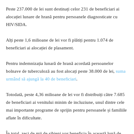
Peste 237.000 de lei sunt destinați celor 231 de beneficiari ai
alocației lunare de hrană pentru persoanele diagnosticate cu
HIV/SIDA.
Alți peste 1,6 milioane de lei vor fi plătiți pentru 1.074 de
beneficiari ai alocației de plasament.
Pentru indemnizația lunară de hrană acordată persoanelor
bolnave de tuberculoză au fost alocați peste 38.000 de lei,
suma
urmând să ajungă la 40 de beneficiari
.
Totodată, peste 4,36 milioane de lei vor fi distribuiți către 7.685
de beneficiari ai venitului minim de incluziune, unul dintre cele
mai importante programe de sprijin pentru persoanele și familiile
aflate în dificultate.
În total, zeci de mii de sibieni vor beneficia în această lună de