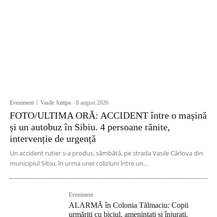
Eveniment
Vasile Antipa
-
8 august 2026
FOTO/ULTIMA ORĂ: ACCIDENT între o mașină
și un autobuz în Sibiu. 4 persoane rănite,
intervenție de urgență
Un accident rutier s-a produs, sâmbătă, pe strada Vasile Cârlova din
municipiul Sibiu, în urma unei coliziuni între un...
Eveniment
ALARMĂ în Colonia Tălmaciu: Copii
urmăriți cu biciul, amenințați și înjurați.