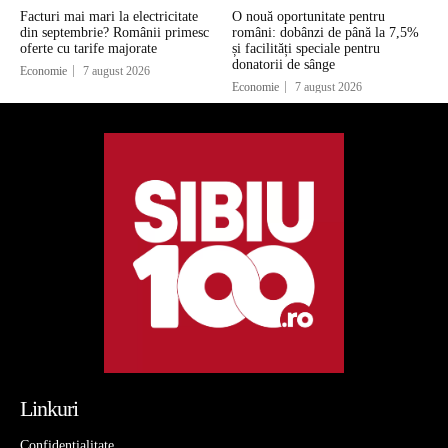
Facturi mai mari la electricitate
O nouă oportunitate pentru
din septembrie? Românii primesc
români: dobânzi de până la 7,5%
oferte cu tarife majorate
și facilități speciale pentru
donatorii de sânge
Economie
7 august 2026
Economie
7 august 2026
Linkuri
Confidentialitate