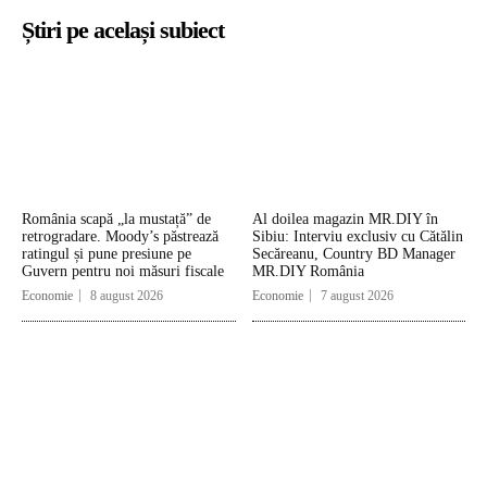
Știri pe același subiect
România scapă „la mustață” de
Al doilea magazin MR.DIY în
retrogradare. Moody’s păstrează
Sibiu: Interviu exclusiv cu Cătălin
ratingul și pune presiune pe
Secăreanu, Country BD Manager
Guvern pentru noi măsuri fiscale
MR.DIY România
Economie
8 august 2026
Economie
7 august 2026