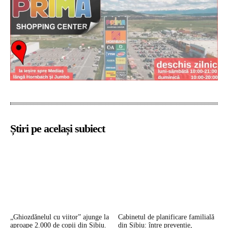
Știri pe același subiect
„Ghiozdănelul cu viitor” ajunge la
Cabinetul de planificare familială
aproape 2.000 de copii din Sibiu.
din Sibiu: între prevenție,