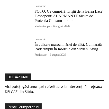
Economie
FOTO: Ce cumpără turiștii de la Bâlea Lac?
Descoperiri ALARMANTE făcute de
Protecția Consumatorilor
Vasile Antipa
-
6 august 2026
Economie
În culisele marochinăriei de elită. Cum arată
leadershipul în fabricile din Sibiu și Avrig
Publicitate
-
6 august 2026
DELGAZ GRID
Aici puteți găsi anunțuri referitoare la intervenții în rețeaua
DELGAZ din Sibiu.
Pentru cumpărături