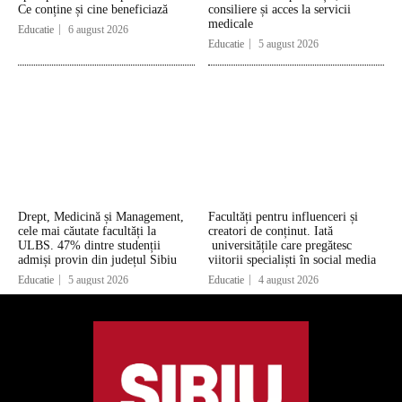
Ce conține și cine beneficiază
consiliere și acces la servicii
medicale
Educatie
6 august 2026
Educatie
5 august 2026
Drept, Medicină și Management,
Facultăți pentru influenceri și
cele mai căutate facultăți la
creatori de conținut. Iată
ULBS. 47% dintre studenții
universitățile care pregătesc
admiși provin din județul Sibiu
viitorii specialiști în social media
Educatie
5 august 2026
Educatie
4 august 2026