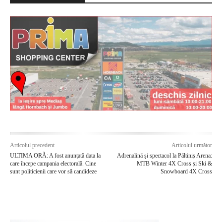
Articolul precedent
Articolul următor
ULTIMA ORĂ: A fost anunțată data la
Adrenalină și spectacol la Păltiniș Arena:
care începe campania electorală. Cine
MTB Winter 4X Cross și Ski &
sunt politicienii care vor să candideze
Snowboard 4X Cross