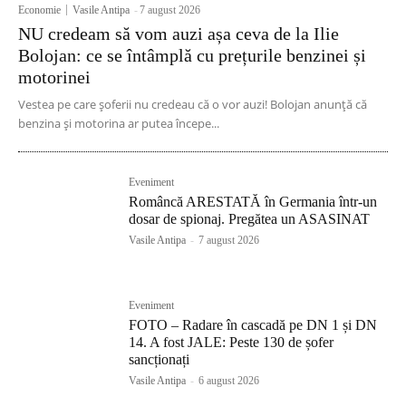
Economie
Vasile Antipa
-
7 august 2026
NU credeam să vom auzi așa ceva de la Ilie
Bolojan: ce se întâmplă cu prețurile benzinei și
motorinei
Vestea pe care șoferii nu credeau că o vor auzi! Bolojan anunță că
benzina și motorina ar putea începe...
Eveniment
Româncă ARESTATĂ în Germania într-un
dosar de spionaj. Pregătea un ASASINAT
Vasile Antipa
-
7 august 2026
Eveniment
FOTO – Radare în cascadă pe DN 1 și DN
14. A fost JALE: Peste 130 de șofer
sancționați
Vasile Antipa
-
6 august 2026