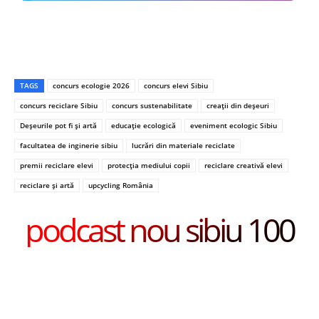
TAGS
concurs ecologie 2026
concurs elevi Sibiu
concurs reciclare Sibiu
concurs sustenabilitate
creații din deșeuri
Deșeurile pot fi și artă
educație ecologică
eveniment ecologic Sibiu
facultatea de inginerie sibiu
lucrări din materiale reciclate
premii reciclare elevi
protecția mediului copii
reciclare creativă elevi
reciclare și artă
upcycling România
podcast nou sibiu 100