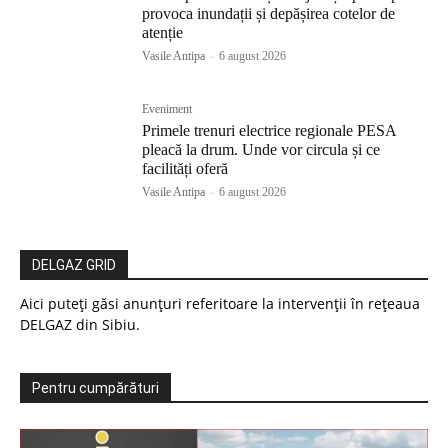
provoca inundații și depășirea cotelor de
atenție
Vasile Antipa
-
6 august 2026
Eveniment
Primele trenuri electrice regionale PESA
pleacă la drum. Unde vor circula și ce
facilități oferă
Vasile Antipa
-
6 august 2026
DELGAZ GRID
Aici puteți găsi anunțuri referitoare la intervenții în rețeaua
DELGAZ din Sibiu.
Pentru cumpărături