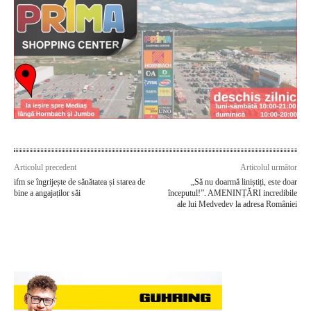
Articolul precedent
Articolul următor
ifm se îngrijește de sănătatea și starea de
„Să nu doarmă liniștiți, este doar
bine a angajaților săi
începutul!”. AMENINȚĂRI incredibile
ale lui Medvedev la adresa României