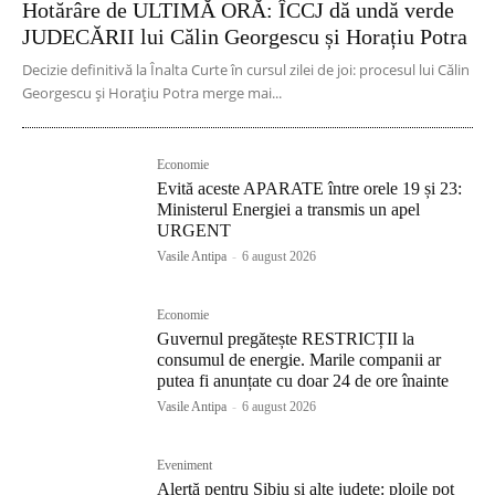
Hotărâre de ULTIMĂ ORĂ: ÎCCJ dă undă verde
JUDECĂRII lui Călin Georgescu și Horațiu Potra
Decizie definitivă la Înalta Curte în cursul zilei de joi: procesul lui Călin
Georgescu și Horațiu Potra merge mai...
Economie
Evită aceste APARATE între orele 19 și 23:
Ministerul Energiei a transmis un apel
URGENT
Vasile Antipa
-
6 august 2026
Economie
Guvernul pregătește RESTRICȚII la
consumul de energie. Marile companii ar
putea fi anunțate cu doar 24 de ore înainte
Vasile Antipa
-
6 august 2026
Eveniment
Alertă pentru Sibiu și alte județe: ploile pot