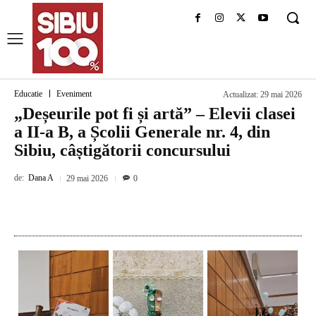
Educatie
Eveniment
Actualizat:
29 mai 2026
„Deșeurile pot fi și artă” – Elevii clasei
a II-a B, a Școlii Generale nr. 4, din
Sibiu, câștigătorii concursului
de:
Dana A
29 mai 2026
0