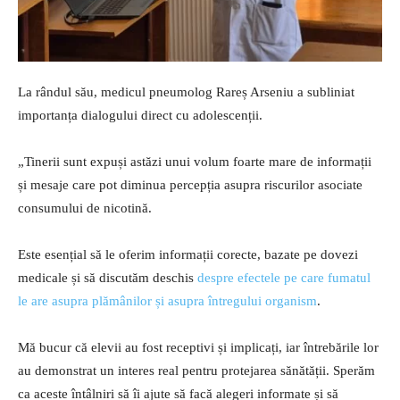
La rândul său, medicul pneumolog Rareș Arseniu a subliniat
importanța dialogului direct cu adolescenții.
„Tinerii sunt expuși astăzi unui volum foarte mare de informații
și mesaje care pot diminua percepția asupra riscurilor asociate
consumului de nicotină.
Este esențial să le oferim informații corecte, bazate pe dovezi
medicale și să discutăm deschis
despre efectele pe care fumatul
le are asupra plămânilor și asupra întregului organism
.
Mă bucur că elevii au fost receptivi și implicați, iar întrebările lor
au demonstrat un interes real pentru protejarea sănătății. Sperăm
ca aceste întâlniri să îi ajute să facă alegeri informate și să