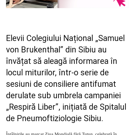
Elevii Colegiului Național „Samuel
von Brukenthal” din Sibiu au
învățat să aleagă informarea în
locul miturilor, într-o serie de
sesiuni de consiliere antifumat
derulate sub umbrela campaniei
„Respiră Liber”, inițiată de Spitalul
de Pneumoftiziologie Sibiu.
Întâlnirile au marcat Ziua Mondială fără Tutun, celebrată în