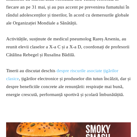
fiecare an pe 31 mai, și au pus accent pe prevenirea fumatului în
rândul adolescenților și tinerilor, în acord cu demersurile globale
ale Organizației Mondiale a Sănătății.
Activitățile, susținute de medicul pneumolog Rareș Arseniu, au
reunit elevii claselor a X-a C și a X-a D, coordonați de profesorii
Cătălina Rebegel și Rusalina Bădilă.
Tinerii au discutat deschis
despre riscurile asociate țigărilor
clasice
, țigărilor electronice și produselor din tutun încălzit, dar și
despre beneficiile concrete ale renunțării: respirație mai bună,
energie crescută, performanță sportivă și școlară îmbunătățită.