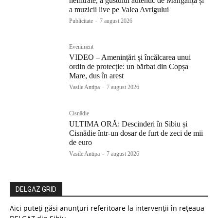
nefiltrate, a gustului autentic de Mangaliță și
a muzicii live pe Valea Avrigului
Publicitate
-
7 august 2026
Eveniment
VIDEO – Amenințări și încălcarea unui
ordin de protecție: un bărbat din Copșa
Mare, dus în arest
Vasile Antipa
-
7 august 2026
Cisnădie
ULTIMA ORĂ: Descinderi în Sibiu și
Cisnădie într-un dosar de furt de zeci de mii
de euro
Vasile Antipa
-
7 august 2026
DELGAZ GRID
Aici puteți găsi anunțuri referitoare la intervenții în rețeaua