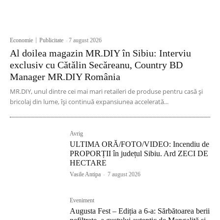
Economie
Publicitate
-
7 august 2026
Al doilea magazin MR.DIY în Sibiu: Interviu
exclusiv cu Cătălin Secăreanu, Country BD
Manager MR.DIY România
MR.DIY, unul dintre cei mai mari retaileri de produse pentru casă și
bricolaj din lume, își continuă expansiunea accelerată...
Avrig
ULTIMA ORĂ/FOTO/VIDEO: Incendiu de
PROPORȚII în județul Sibiu. Ard ZECI DE
HECTARE
Vasile Antipa
-
7 august 2026
Eveniment
Augusta Fest – Ediția a 6-a: Sărbătoarea berii