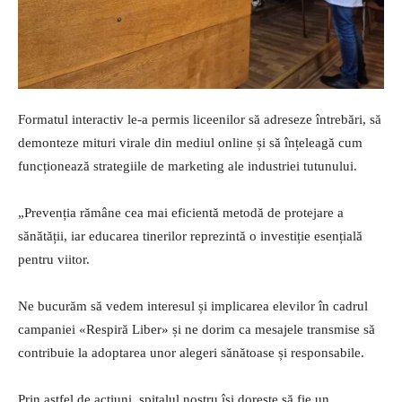
Formatul interactiv le-a permis liceenilor să adreseze întrebări, să
demonteze mituri virale din mediul online și să înțeleagă cum
funcționează strategiile de marketing ale industriei tutunului.
„Prevenția rămâne cea mai eficientă metodă de protejare a
sănătății, iar educarea tinerilor reprezintă o investiție esențială
pentru viitor.
Ne bucurăm să vedem interesul și implicarea elevilor în cadrul
campaniei «Respiră Liber» și ne dorim ca mesajele transmise să
contribuie la adoptarea unor alegeri sănătoase și responsabile.
Prin astfel de acțiuni, spitalul nostru își dorește să fie un