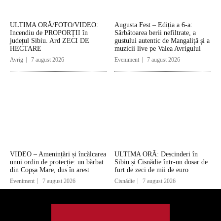
ULTIMA ORĂ/FOTO/VIDEO:
Augusta Fest – Ediția a 6-a:
Incendiu de PROPORȚII în
Sărbătoarea berii nefiltrate, a
județul Sibiu. Ard ZECI DE
gustului autentic de Mangaliță și a
HECTARE
muzicii live pe Valea Avrigului
Avrig
7 august 2026
Eveniment
7 august 2026
VIDEO – Amenințări și încălcarea
ULTIMA ORĂ: Descinderi în
unui ordin de protecție: un bărbat
Sibiu și Cisnădie într-un dosar de
din Copșa Mare, dus în arest
furt de zeci de mii de euro
Eveniment
7 august 2026
Cisnădie
7 august 2026