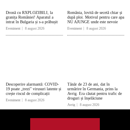
Dronă cu RXPLOZIBILI, la
România, lovită de secetă chiar și
granița României! Aparatul a
după ploi. Motivul pentru care apa
intrat în Bulgaria și s-a prăbușit
NU AJUNGE unde este nevoie
Eveniment
8 august 2026
Eveniment
8 august 2026
Descoperire alarmantă: COVID-
Tânăr de 23 de ani, dat în
19 poate „trezi” virusuri latente și
urmărire în Germania, prins la
crește riscul de complicații
Avrig. Era căutat pentru trafic de
droguri și înșelăciune
Eveniment
8 august 2026
Avrig
8 august 2026