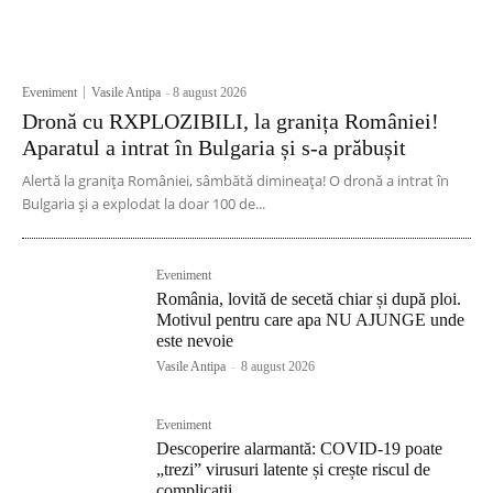
Eveniment
Vasile Antipa
-
8 august 2026
Dronă cu RXPLOZIBILI, la granița României!
Aparatul a intrat în Bulgaria și s-a prăbușit
Alertă la granița României, sâmbătă dimineața! O dronă a intrat în
Bulgaria și a explodat la doar 100 de...
Eveniment
România, lovită de secetă chiar și după ploi.
Motivul pentru care apa NU AJUNGE unde
este nevoie
Vasile Antipa
-
8 august 2026
Eveniment
Descoperire alarmantă: COVID-19 poate
„trezi” virusuri latente și crește riscul de
complicații