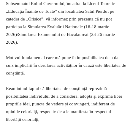
Subsemnatul Robul Guvernului, încadrat la Liceul Teoretic
„Educația Înainte de Toate” din localitatea Satul Pierdut pe
catedra de „Orișice”, vă informez prin prezenta că nu pot
participa la Simularea Evaluării Naționale (16-18 martie
2026)/Simularea Examenului de Bacalaureat (23-26 martie
2026).
Motivul fundamental care mă pune în imposibilitatea de a da
curs implicării în derularea activităților în cauză este libertatea de
conștiință.
Reamintind faptul că libertatea de conștiință reprezintă
posibilitatea individului de a considera, adopta și exprima liber
propriile idei, puncte de vedere și convingeri, indiferent de
opiniile celorlalți, respectiv de a le manifesta în respectul
libertății celorlalți,