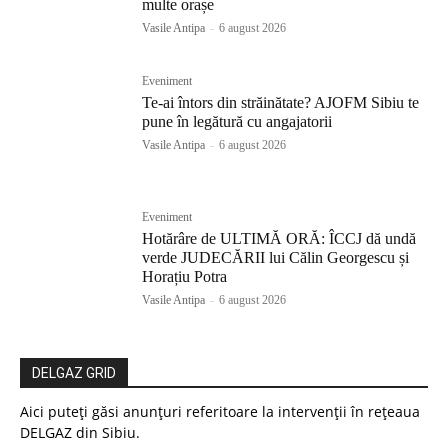
multe orașe
Vasile Antipa
-
6 august 2026
Eveniment
Te-ai întors din străinătate? AJOFM Sibiu te
pune în legătură cu angajatorii
Vasile Antipa
-
6 august 2026
Eveniment
Hotărâre de ULTIMĂ ORĂ: ÎCCJ dă undă
verde JUDECĂRII lui Călin Georgescu și
Horațiu Potra
Vasile Antipa
-
6 august 2026
DELGAZ GRID
Aici puteți găsi anunțuri referitoare la intervenții în rețeaua
DELGAZ din Sibiu.