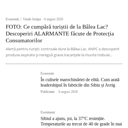
Economie
Vasile Antipa
-
6 august 2026
FOTO: Ce cumpără turiștii de la Bâlea Lac?
Descoperiri ALARMANTE făcute de Protecția
Consumatorilor
Alertă pentru turiști: controale dure la Bâlea Lac. ANPC a descoperit
produse expirate și nereguli grave.Vacanțele la munte trebuie...
Economie
În culisele marochinăriei de elită. Cum arată
leadershipul în fabricile din Sibiu și Avrig
Publicitate
-
6 august 2026
Eveniment
Sibiul a ajuns, joi, la 37°C resimțite.
Temperaturile au trecut de 40 de grade în mai