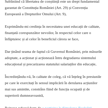
Subliniind că libertatea de conștiință este un drept fundamental
garantat de Constituția României (Art. 29) și Convenția
Europeană a Drepturilor Omului (Art. 9),
Exprimându-mi credința în necesitatea unei educații de calitate,
finanțată corespunzător nevoilor, în respectul celor care o
înfăptuiesc și al celor în beneficiul cărora se face,
Dar ținând seama de faptul că Guvernul României, prin măsurile
adoptate, a acționat și acționează întru degradarea sistemului
educațional și precarizarea statutului salariaților din educație,
Încredințându-vă, în calitate de coleg, că vă înțeleg în presiunile
pe care le exercitați în sensul implicării în derularea acțiunilor
mai sus amintite, constrâns fiind de funcția ocupată și de
superiorii dumneavoastră,
Reiterez refuzul ferm de
a participa la Simularea Evaluării