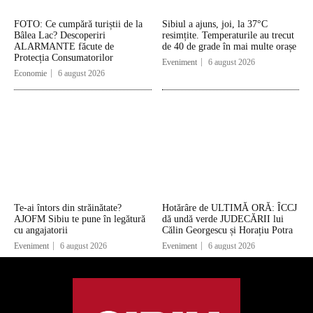
FOTO: Ce cumpără turiștii de la
Sibiul a ajuns, joi, la 37°C
Bâlea Lac? Descoperiri
resimțite. Temperaturile au trecut
ALARMANTE făcute de
de 40 de grade în mai multe orașe
Protecția Consumatorilor
Eveniment
6 august 2026
Economie
6 august 2026
Te-ai întors din străinătate?
Hotărâre de ULTIMĂ ORĂ: ÎCCJ
AJOFM Sibiu te pune în legătură
dă undă verde JUDECĂRII lui
cu angajatorii
Călin Georgescu și Horațiu Potra
Eveniment
6 august 2026
Eveniment
6 august 2026