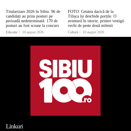
Titularizare 2026 în Sibiu: 96 de
FOTO: Cetatea dacică de la
candidați au prins posturi pe
Tilișca își deschide porțile. O
perioadă nedeterminată. 170 de
aventură în istorie, printre vestigii
posturi au fost scoase la concurs
vechi de peste două milenii
Educatie
10 august 2026
Cultură
10 august 2026
Linkuri