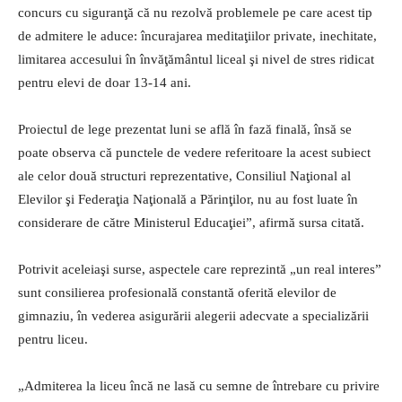
concurs cu siguranţă că nu rezolvă problemele pe care acest tip
de admitere le aduce: încurajarea meditaţiilor private, inechitate,
limitarea accesului în învăţământul liceal şi nivel de stres ridicat
pentru elevi de doar 13-14 ani.
Proiectul de lege prezentat luni se află în fază finală, însă se
poate observa că punctele de vedere referitoare la acest subiect
ale celor două structuri reprezentative, Consiliul Naţional al
Elevilor şi Federaţia Naţională a Părinţilor, nu au fost luate în
considerare de către Ministerul Educaţiei”, afirmă sursa citată.
Potrivit aceleiaşi surse, aspectele care reprezintă „un real interes”
sunt consilierea profesională constantă oferită elevilor de
gimnaziu, în vederea asigurării alegerii adecvate a specializării
pentru liceu.
„Admiterea la liceu încă ne lasă cu semne de întrebare cu privire