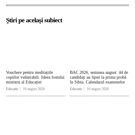
Știri pe același subiect
Vouchere pentru meditațiile
BAC 2026, sesiunea august: 44 de
copiilor vulnerabili. Ideea fostului
candidați au lipsit la prima probă
ministru al Educației
în Sibiu. Calendarul examenelor
Educatie
10 august 2026
Educatie
10 august 2026