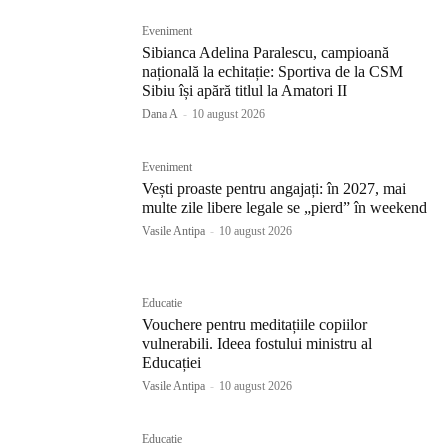
Eveniment
Sibianca Adelina Paralescu, campioană
națională la echitație: Sportiva de la CSM
Sibiu își apără titlul la Amatori II
Dana A
-
10 august 2026
Eveniment
Vești proaste pentru angajați: în 2027, mai
multe zile libere legale se „pierd” în weekend
Vasile Antipa
-
10 august 2026
Educatie
Vouchere pentru meditațiile copiilor
vulnerabili. Ideea fostului ministru al
Educației
Vasile Antipa
-
10 august 2026
Educatie