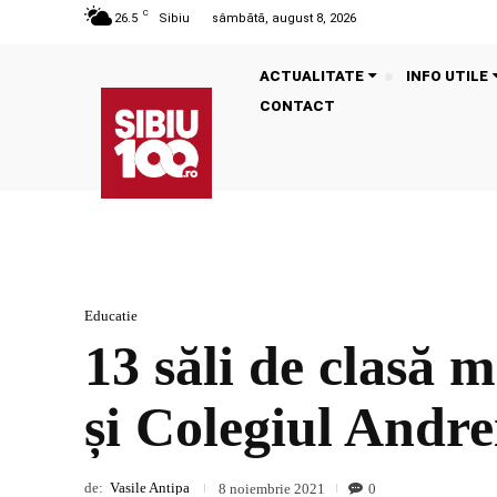
C
26.5
Sibiu
sâmbătă, august 8, 2026
ACTUALITATE
INFO UTILE
CONTACT
Educatie
13 săli de clasă
și Colegiul Andr
de:
Vasile Antipa
0
8 noiembrie 2021