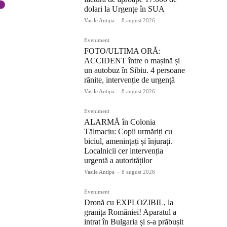
dolari la Urgențe în SUA
Vasile Antipa
-
8 august 2026
Eveniment
FOTO/ULTIMA ORĂ:
ACCIDENT între o mașină și
un autobuz în Sibiu. 4 persoane
rănite, intervenție de urgență
Vasile Antipa
-
8 august 2026
Eveniment
ALARMĂ în Colonia
Tălmaciu: Copii urmăriți cu
biciul, amenințați și înjurați.
Localnicii cer intervenția
urgentă a autorităților
Vasile Antipa
-
8 august 2026
Eveniment
Dronă cu EXPLOZIBIL, la
granița României! Aparatul a
intrat în Bulgaria și s-a prăbușit