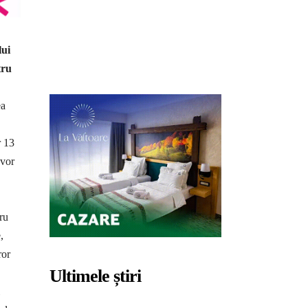
lui
tru
ea
r 13
 vor
ru
,
ror
Ultimele știri