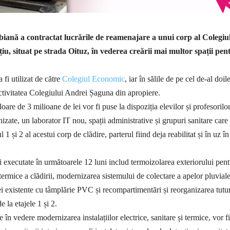
biană a contractat lucrările de reamenajare a unui corp al Colegiu
u, situat pe strada Oituz, în vederea creării mai multor spații pen
a fi utilizat de către
Colegiul Economic
, iar în sălile de pe cel de-al doil
activitatea Colegiului Andrei Șaguna din apropiere.
aloare de 3 milioane de lei vor fi puse la dispoziția elevilor și profesorilo
izate, un laborator IT nou, spații administrative și grupuri sanitare care
l 1 și 2 al acestui corp de clădire, parterul fiind deja reabilitat și în uz în
fi executate în următoarele 12 luni includ termoizolarea exteriorului pent
 termice a clădirii, modernizarea sistemului de colectare a apelor pluviale
ei existente cu tâmplărie PVC și recompartimentări și reorganizarea tutu
de la etajele 1 și 2.
în vedere modernizarea instalațiilor electrice, sanitare și termice, vor fi