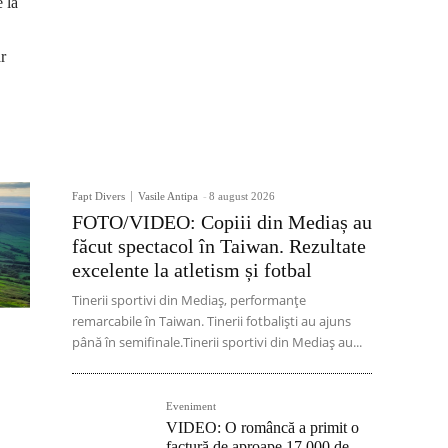
e la
r
Fapt Divers
Vasile Antipa
-
8 august 2026
FOTO/VIDEO: Copiii din Mediaș au
făcut spectacol în Taiwan. Rezultate
excelente la atletism și fotbal
Tinerii sportivi din Mediaș, performanțe
remarcabile în Taiwan. Tinerii fotbaliști au ajuns
până în semifinale.Tinerii sportivi din Mediaș au...
Eveniment
VIDEO: O româncă a primit o
factură de aproape 17.000 de