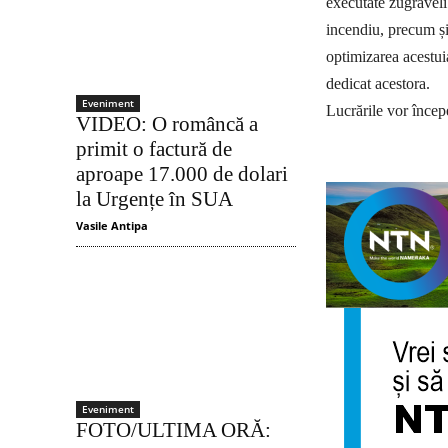
executate zugrăveli ș
incendiu, precum și 
optimizarea acestui
dedicat acestora.
Eveniment
Lucrările vor începe
VIDEO: O româncă a
primit o factură de
aproape 17.000 de dolari
la Urgențe în SUA
Vasile Antipa
Eveniment
FOTO/ULTIMA ORĂ: