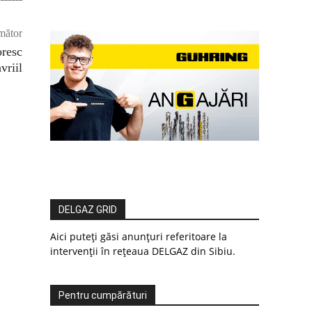
mător
oresc
vriil
DELGAZ GRID
Aici puteți găsi anunțuri referitoare la
intervenții în rețeaua DELGAZ din Sibiu.
Pentru cumpărături