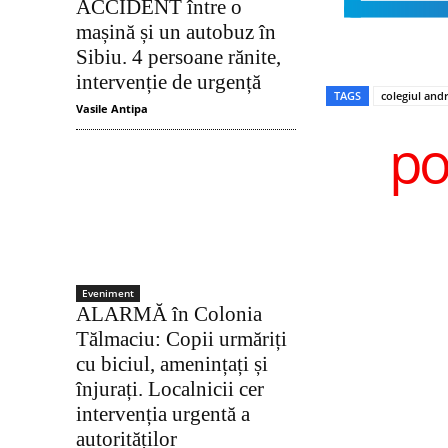
ACCIDENT între o
mașină și un autobuz în
Sibiu. 4 persoane rănite,
intervenție de urgență
TAGS
colegiul and
Vasile Antipa
po
Eveniment
ALARMĂ în Colonia
Tălmaciu: Copii urmăriți
cu biciul, amenințați și
înjurați. Localnicii cer
intervenția urgentă a
autorităților