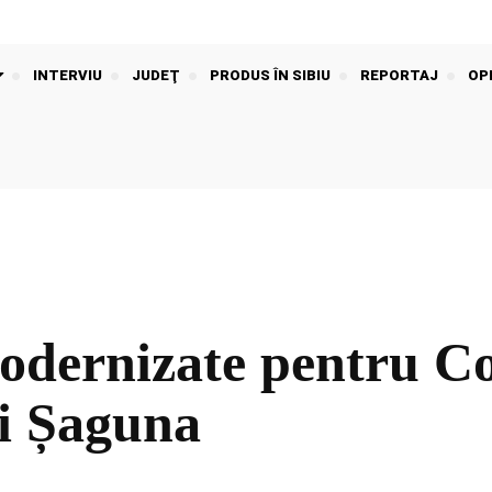
INTERVIU
JUDEŢ
PRODUS ÎN SIBIU
REPORTAJ
OPI
 modernizate pentru C
ei Șaguna