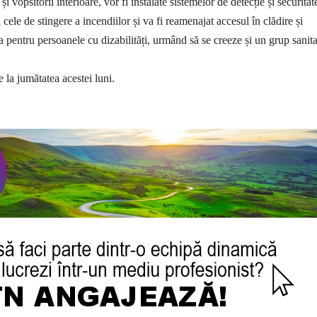
i vopsitorii interioare, vor fi instalate sistemelor de detecție și securitat
cele de stingere a incendiilor și va fi reamenajat accesul în clădire și
a pentru persoanele cu dizabilități, urmând să se creeze și un grup sanita
 la jumătatea acestei luni.