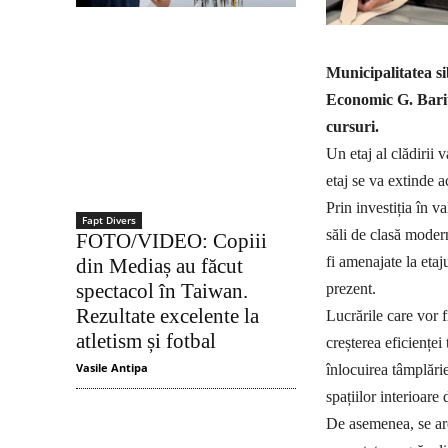
Municipalitatea si
Economic G. Bariți
cursuri.
Un etaj al clădirii v
etaj se va extinde 
Prin investiția în v
Fapt Divers
săli de clasă modern
FOTO/VIDEO: Copiii
fi amenajate la etaju
din Mediaș au făcut
spectacol în Taiwan.
prezent.
Rezultate excelente la
Lucrările care vor 
atletism și fotbal
creșterea eficienței
Vasile Antipa
înlocuirea tâmplări
spațiilor interioare 
De asemenea, se are 