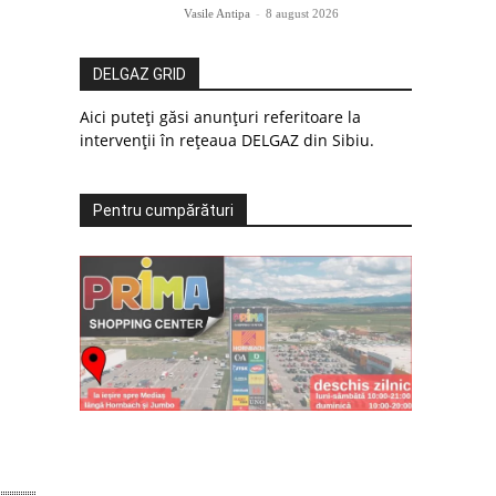
Vasile Antipa
-
8 august 2026
DELGAZ GRID
Aici puteți găsi anunțuri referitoare la
intervenții în rețeaua DELGAZ din Sibiu.
Pentru cumpărături