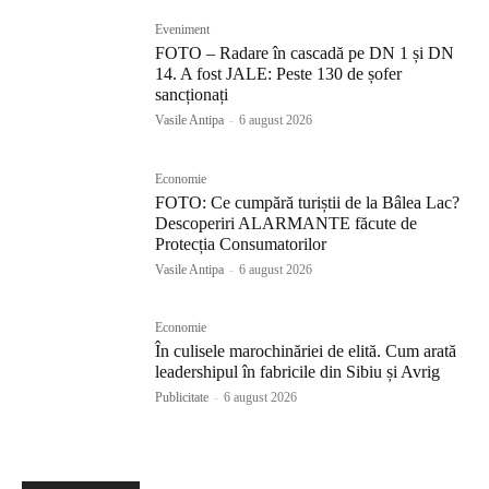
Eveniment
FOTO – Radare în cascadă pe DN 1 și DN
14. A fost JALE: Peste 130 de șofer
sancționați
Vasile Antipa
-
6 august 2026
Economie
FOTO: Ce cumpără turiștii de la Bâlea Lac?
Descoperiri ALARMANTE făcute de
Protecția Consumatorilor
Vasile Antipa
-
6 august 2026
Economie
În culisele marochinăriei de elită. Cum arată
leadershipul în fabricile din Sibiu și Avrig
Publicitate
-
6 august 2026