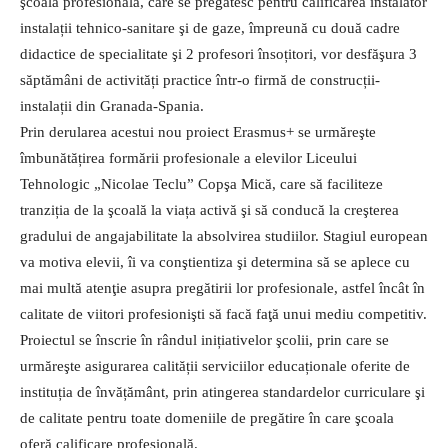
şcoala profesională, care se pregătesc pentru calificarea instalator
instalații tehnico-sanitare şi de gaze, împreună cu două cadre
didactice de specialitate şi 2 profesori însoțitori, vor desfăşura 3
săptămâni de activități practice într-o firmă de construcții-
instalații din Granada-Spania.
Prin derularea acestui nou proiect Erasmus+ se urmăreşte
îmbunătățirea formării profesionale a elevilor Liceului
Tehnologic „Nicolae Teclu” Copşa Mică, care să faciliteze
tranziția de la şcoală la viața activă şi să conducă la creşterea
gradului de angajabilitate la absolvirea studiilor. Stagiul european
va motiva elevii, îi va conştientiza şi determina să se aplece cu
mai multă atenţie asupra pregătirii lor profesionale, astfel încât în
calitate de viitori profesionişti să facă faţă unui mediu competitiv.
Proiectul se înscrie în rândul inițiativelor şcolii, prin care se
urmăreşte asigurarea calității serviciilor educaționale oferite de
instituția de învățământ, prin atingerea standardelor curriculare şi
de calitate pentru toate domeniile de pregătire în care şcoala
oferă calificare profesională.