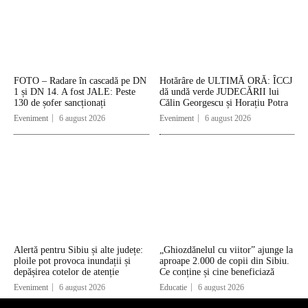
FOTO – Radare în cascadă pe DN
Hotărâre de ULTIMĂ ORĂ: ÎCCJ
1 și DN 14. A fost JALE: Peste
dă undă verde JUDECĂRII lui
130 de șofer sancționați
Călin Georgescu și Horațiu Potra
Eveniment
6 august 2026
Eveniment
6 august 2026
Alertă pentru Sibiu și alte județe:
„Ghiozdănelul cu viitor” ajunge la
ploile pot provoca inundații și
aproape 2.000 de copii din Sibiu.
depășirea cotelor de atenție
Ce conține și cine beneficiază
Eveniment
6 august 2026
Educatie
6 august 2026