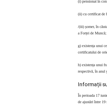
(i) pensionat în con
(ii) cu certificat de
/(iii) șomer, în că
a Forței de Muncă;
g) existența unui ce
certificatului de 
h) existența unui fr
respectivă, în anul 
Informații s
În perioada 17 iuni
de ajustări între 19 