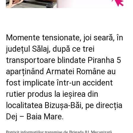
Momente tensionate, joi seară, în
județul Sălaj, după ce trei
transportoare blindate Piranha 5
aparținând Armatei Române au
fost implicate într-un accident
rutier produs la ieșirea din
localitatea Bizușa-Băi, pe direcția
Dej – Baia Mare.
Potrivit informațiilor transmise de Brigada 81 Mecanizată