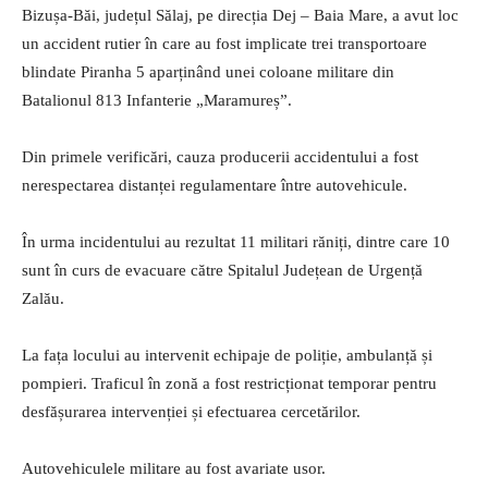
Bizușa-Băi, județul Sălaj, pe direcția Dej – Baia Mare, a avut loc
un accident rutier în care au fost implicate trei transportoare
blindate Piranha 5 aparținând unei coloane militare din
Batalionul 813 Infanterie „Maramureș”.
Din primele verificări, cauza producerii accidentului a fost
nerespectarea distanței regulamentare între autovehicule.
În urma incidentului au rezultat 11 militari răniți, dintre care 10
sunt în curs de evacuare către Spitalul Județean de Urgență
Zalău.
La fața locului au intervenit echipaje de poliție, ambulanță și
pompieri. Traficul în zonă a fost restricționat temporar pentru
desfășurarea intervenției și efectuarea cercetărilor.
Autovehiculele militare au fost avariate usor.