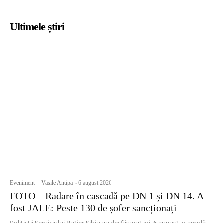
Ultimele știri
Eveniment
Vasile Antipa
-
6 august 2026
FOTO – Radare în cascadă pe DN 1 și DN 14. A
fost JALE: Peste 130 de șofer sancționați
Polițiștii Serviciului Rutier Sibiu au desfășurat joi, 6 august, o amplă