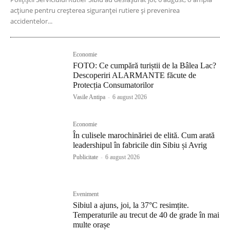
acțiune pentru creșterea siguranței rutiere și prevenirea
accidentelor...
Economie
FOTO: Ce cumpără turiștii de la Bâlea Lac?
Descoperiri ALARMANTE făcute de
Protecția Consumatorilor
Vasile Antipa
-
6 august 2026
Economie
În culisele marochinăriei de elită. Cum arată
leadershipul în fabricile din Sibiu și Avrig
Publicitate
-
6 august 2026
Eveniment
Sibiul a ajuns, joi, la 37°C resimțite.
Temperaturile au trecut de 40 de grade în mai
multe orașe