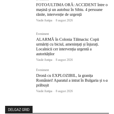
FOTO/ULTIMA ORĂ: ACCIDENT între o
mașină și un autobuz în Sibiu. 4 persoane
rănite, intervenție de urgență
Vasile Antipa
-
8 august 2026
Eveniment
ALARMĂ în Colonia Tălmaciu: Copii
urmăriți cu biciul, amenințați și înjurați.
Localnicii cer intervenția urgentă a
autorităților
Vasile Antipa
-
8 august 2026
Eveniment
Dronă cu EXPLOZIBIL, la granița
României! Aparatul a intrat în Bulgaria și s-a
prăbușit
Vasile Antipa
-
8 august 2026
DELGAZ GRID