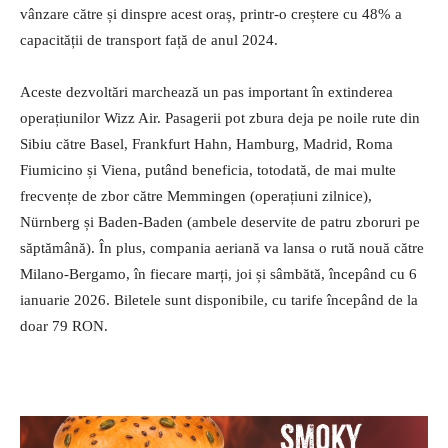
vânzare către și dinspre acest oraș, printr-o creștere cu 48% a
capacității de transport față de anul 2024.
Aceste dezvoltări marchează un pas important în extinderea
operațiunilor Wizz Air. Pasagerii pot zbura deja pe noile rute din
Sibiu către Basel, Frankfurt Hahn, Hamburg, Madrid, Roma
Fiumicino și Viena, putând beneficia, totodată, de mai multe
frecvențe de zbor către Memmingen (operațiuni zilnice),
Nürnberg și Baden-Baden (ambele deservite de patru zboruri pe
săptămână). În plus, compania aeriană va lansa o rută nouă către
Milano-Bergamo, în fiecare marți, joi și sâmbătă, începând cu 6
ianuarie 2026. Biletele sunt disponibile, cu tarife începând de la
doar 79 RON.