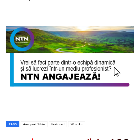
TAGS
Aeroport Sibiu
featured
Wizz Air