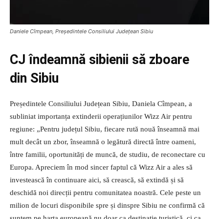
Daniele Cîmpean, Președintele Consiliului Județean Sibiu
CJ îndeamnă sibienii să zboare
din Sibiu
Președintele Consiliului Județean Sibiu, Daniela Cîmpean, a
subliniat importanța extinderii operațiunilor Wizz Air pentru
regiune: „Pentru județul Sibiu, fiecare rută nouă înseamnă mai
mult decât un zbor, înseamnă o legătură directă între oameni,
între familii, oportunități de muncă, de studiu, de reconectare cu
Europa. Apreciem în mod sincer faptul că Wizz Air a ales să
investească în continuare aici, să crească, să extindă și să
deschidă noi direcții pentru comunitatea noastră. Cele peste un
milion de locuri disponibile spre și dinspre Sibiu ne confirmă că
suntem pe harta europeană nu doar ca destinație turistică, ci ca