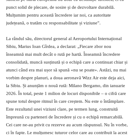
punct solid de plecare, de sosire și de dezvoltare durabilă.
Mulțumim pentru această încredere iar noi, ca autoritate
județeană, o tratăm cu responsabilitate și viziune”.
La rândul său, directorul general al Aeroportului Internațional
Sibiu, Marius Ioan Gîrdea, a declarat: „Fiecare zbor nou
înseamnă mai mult decât o rută pe hartă. Înseamnă încredere
consolidată, muncă susținută și o echipă care a continuat chiar și
atunci când era mai ușor să spună «nu se poate». Astăzi, nu mai
vorbim despre planuri, a doua aeronavă Wizz Air este deja aici,
la Sibiu. Și anunțăm o nouă rută: Milano Bergamo, din ianuarie
2026. În total, peste 1 milion de locuri disponibile – o cifră care
spune totul despre ritmul în care creștem. Nu este o întâmplare.
Este rezultatul unei viziuni clare, pe termen lung, construită
împreună cu parteneri de încredere și cu o echipă remarcabilă.
Cei care ne-au privit cu rezerve au acum răspunsul. Nu în vorbe,
ci în fapte. Le mulțumesc tuturor celor care au contribuit la acest