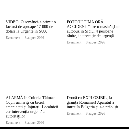
VIDEO: O româncă a primit o
FOTO/ULTIMA ORĂ:
factură de aproape 17.000 de
ACCIDENT între o mașină și un
dolari la Urgențe în SUA
autobuz în Sibiu. 4 persoane
rănite, intervenție de urgență
Eveniment
8 august 2026
Eveniment
8 august 2026
ALARMĂ în Colonia Tălmaciu:
Dronă cu EXPLOZIBIL, la
Copii urmăriți cu biciul,
granița României! Aparatul a
amenințați și înjurați. Localnicii
intrat în Bulgaria și s-a prăbușit
cer intervenția urgentă a
Eveniment
8 august 2026
autorităților
Eveniment
8 august 2026