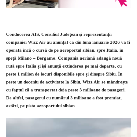
Conducerea AIS, Consiliul Județean și reprezentanții
companiei Wizz Air au anunțat că din luna ianuarie 2026 va fi
operată încă o cursă de pe aeroportul sibian, spre Italia, în
speță Milano – Bergamo. Compania aeriană adaugă nouă
rută spre Italia și își anunță extinderea pe mai departe, cu
peste 1 milion de locuri disponibile spre și dinspre Sibiu. În
peste un deceniu de activitate la Sibiu, Wizz Air se mândrește
cu faptul că a transportat deja peste 3 milioane de pasageri.
De altfel, pasagerul cu numărul 3 milioane a fost premiat,
astăzi, pe pista aeroportului sibian.