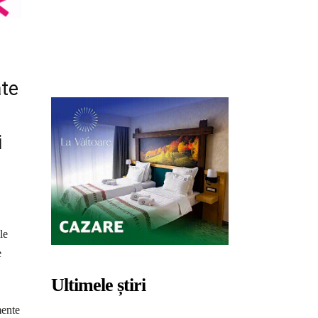
ate
i
le
e
Ultimele știri
mente