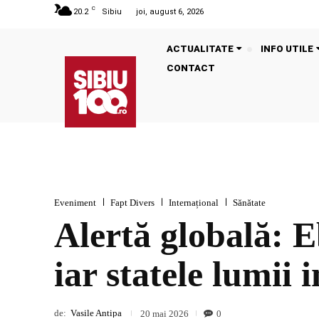
C
20.2
Sibiu
joi, august 6, 2026
ACTUALITATE
INFO UTILE
CONTACT
Eveniment
Fapt Divers
Internațional
Sănătate
Alertă globală: E
iar statele lumii 
de:
Vasile Antipa
0
20 mai 2026