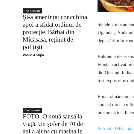
Eveniment
Și-a amenințat concubina,
apoi a sfidat ordinul de
Statele Unite au an
protecție. Bărbat din
Uganda și Sudanul 
Micăsasa, reținut de
deplasărilor în zone
polițiști
Vasile Antipa
Bahrain a decis susp
Franța a activat pr
din Oceanul Indian.
fost expus virusului
Ebola rămâne una di
contact direct cu fl
Eveniment
precum și insuficie
FOTO: O nouă șansă la
viață. Un șofer de 70 de
Potrivit OMS, rata 
ani a ajuns cu mașina în