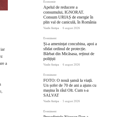
Economie
Apelul de reducere a
consumului, IGNORAT.
Consum URIAȘ de energie în
plin val de caniculă, în România
Vasile Antipa
-
6 august 2026
Eveniment
Și-a amenințat concubina, apoi a
sfidat ordinul de protecție.
iar
Bărbat din Micăsasa, reținut de
ez
polițiști
are a
Vasile Antipa
-
6 august 2026
Eveniment
FOTO: O nouă șansă la viață.
n
Un șofer de 70 de ani a ajuns cu
mașina în râul Olt. Cum s-a
e,
SALVAT
Vasile Antipa
-
5 august 2026
Eveniment
Președintele Nicușor Dan a