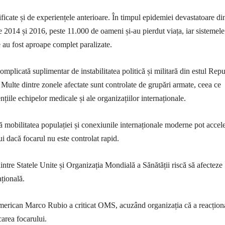
ficate și de experiențele anterioare. În timpul epidemiei devastatoare di
re 2014 și 2016, peste 11.000 de oameni și-au pierdut viața, iar sistemele
e au fost aproape complet paralizate.
omplicată suplimentar de instabilitatea politică și militară din estul Repu
lte dintre zonele afectate sunt controlate de grupări armate, ceea ce
țiile echipelor medicale și ale organizațiilor internaționale.
mobilitatea populației și conexiunile internaționale moderne pot accel
i dacă focarul nu este controlat rapid.
dintre Statele Unite și Organizația Mondială a Sănătății riscă să afecteze
țională.
american Marco Rubio a criticat OMS, acuzând organizația că a reacțion
icarea focarului.