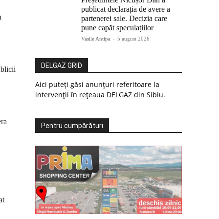
publicat declarația de avere a
n
partenerei sale. Decizia care
pune capăt speculațiilor
Vasile Antipa
-
5 august 2026
DELGAZ GRID
blicii
Aici puteți găsi anunțuri referitoare la
intervenții în rețeaua DELGAZ din Sibiu.
era
Pentru cumpărături
at