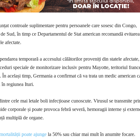
unțat controale suplimentare pentru persoanele care sosesc din Congo,
de Sud, în timp ce Departamentul de Stat american recomandă evitarea
le afectate.
endarea temporară a accesului călătorilor proveniți din statele afectate, 
oceduri speciale de monitorizare inclusiv pentru Mayotte, teritoriul franc
 În același timp, Germania a confirmat că va trata un medic american c
 în regiunea Ituri.
ntre cele mai letale boli infecțioase cunoscute. Virusul se transmite pri
uide corporale și poate provoca febră severă, hemoragii interne și extern
nță multiplă de organe.
mortalității poate ajunge
la 50% sau chiar mai mult în anumite focare.