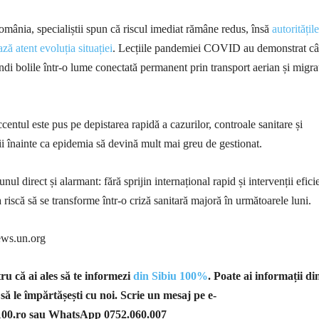
mânia, specialiștii spun că riscul imediat rămâne redus, însă
autoritățile
ză atent evoluția situației
. Lecțiile pandemiei COVID au demonstrat câ
ndi bolile într-o lume conectată permanent prin transport aerian și migra
entul este pus pe depistarea rapidă a cazurilor, controale sanitare și
rii înainte ca epidemia să devină mult mai greu de gestionat.
l direct și alarmant: fără sprijin internațional rapid și intervenții efici
riscă să se transforme într-o criză sanitară majoră în următoarele luni.
s.un.org
u că ai ales să te informezi
din Sibiu 100%
. Poate ai informații di
 să le împărtășești cu noi. Scrie un mesaj pe e-
100.ro
sau WhatsApp 0752.060.007