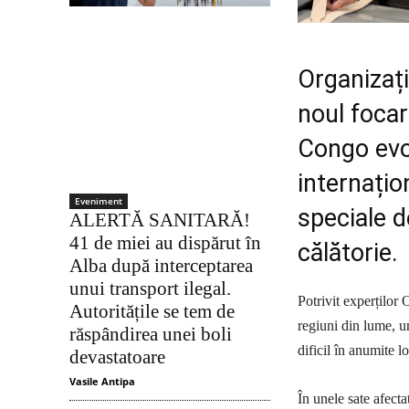
Organizați
noul focar
Congo evo
internațio
Eveniment
speciale d
ALERTĂ SANITARĂ!
41 de miei au dispărut în
călătorie.
Alba după interceptarea
unui transport ilegal.
Potrivit experților
Autoritățile se tem de
regiuni din lume, un
răspândirea unei boli
dificil în anumite l
devastatoare
Vasile Antipa
În unele sate afecta