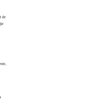
t de
ție
ente,
n