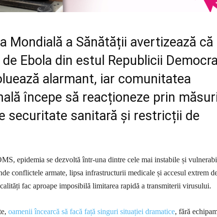
a Mondială a Sănătății avertizează că
 de Ebola din estul Republicii Democr
luează alarmant, iar comunitatea
nală începe să reacționeze prin măsur
e securitate sanitară și restricții de
 OMS, epidemia se dezvoltă într-una dintre cele mai instabile și vulnerabi
de conflictele armate, lipsa infrastructurii medicale și accesul extrem d
ocalități fac aproape imposibilă limitarea rapidă a transmiterii virusului.
te,
oamenii încearcă să facă față singuri situației dramatice
, fără echipa