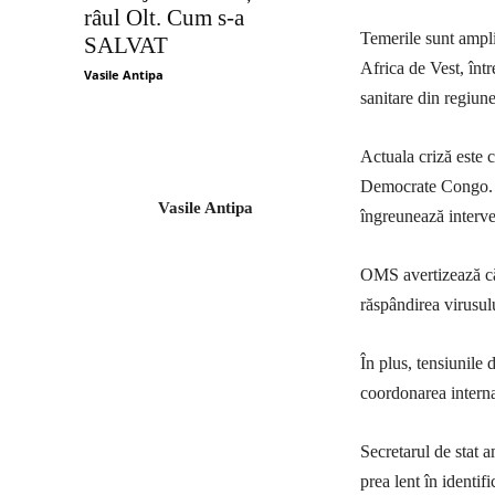
râul Olt. Cum s-a
Temerile sunt ampli
SALVAT
Africa de Vest, înt
Vasile Antipa
sanitare din regiun
Actuala criză este c
Democrate Congo. Mu
Vasile Antipa
îngreunează interven
OMS avertizează că 
răspândirea virusulu
În plus, tensiunile 
coordonarea interna
Secretarul de stat 
prea lent în identif