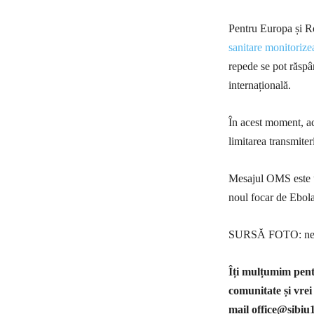
Pentru Europa și Ro
sanitare monitorizea
repede se pot răspâ
internațională.
În acest moment, acc
limitarea transmite
Mesajul OMS este unu
noul focar de Ebola 
SURSĂ FOTO: new
Îți mulțumim pentr
comunitate și vrei
mail
office@sibiu