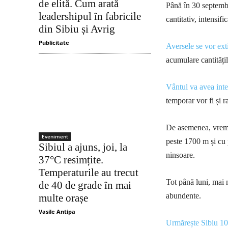
de elită. Cum arată
Până în 30 septembr
leadershipul în fabricile
cantitativ, intensifi
din Sibiu și Avrig
Publicitate
Aversele se vor exti
acumulare cantități
Vântul va avea inte
temporar vor fi și 
De asemenea, vremea
Eveniment
peste 1700 m și cu p
Sibiul a ajuns, joi, la
ninsoare.
37°C resimțite.
Temperaturile au trecut
Tot până luni, mai m
de 40 de grade în mai
abundente.
multe orașe
Vasile Antipa
Urmărește Sibiu 1