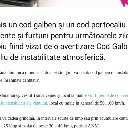
s un cod galben și un cod portocaliu
ente și furtuni pentru următoarele zil
biu fiind vizat de o avertizare Cod Gal
liu de instabilitate atmosferică.
nă duminică dimineața, doar vestul țării va fi sub cod galben de instabi
e însemnate cantitativ.
Maramureș, vestul Transilvaniei și local la munte
vor fi perioade cu aver
și intensificări ale vântului
, local cu rafale în general de 50…60 km/h.
i și va cădea grindină. În intervale scurte de timp sau prin acumulare cantit
0…25 l/mp și izolat de peste 30…40 l/mp, potrivit ANM.