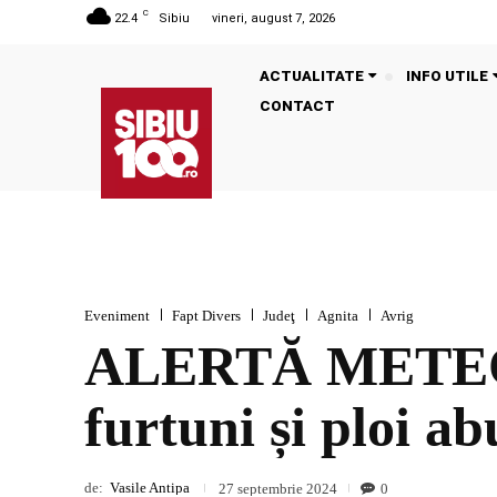
C
22.4
Sibiu
vineri, august 7, 2026
ACTUALITATE
INFO UTILE
CONTACT
Eveniment
Fapt Divers
Judeţ
Agnita
Avrig
ALERTĂ METEO: 
furtuni și ploi a
de:
Vasile Antipa
0
27 septembrie 2024