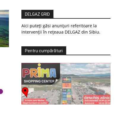
DELGAZ GRID
Aici puteți găsi anunțuri referitoare la
intervenții în rețeaua DELGAZ din Sibiu.
Pentru cumpărături