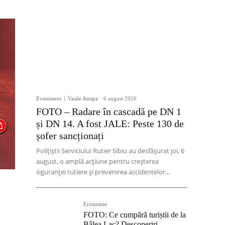
Eveniment
Vasile Antipa
-
6 august 2026
FOTO – Radare în cascadă pe DN 1
și DN 14. A fost JALE: Peste 130 de
șofer sancționați
Polițiștii Serviciului Rutier Sibiu au desfășurat joi, 6
august, o amplă acțiune pentru creșterea
siguranței rutiere și prevenirea accidentelor...
Economie
FOTO: Ce cumpără turiștii de la
Bâlea Lac? Descoperiri