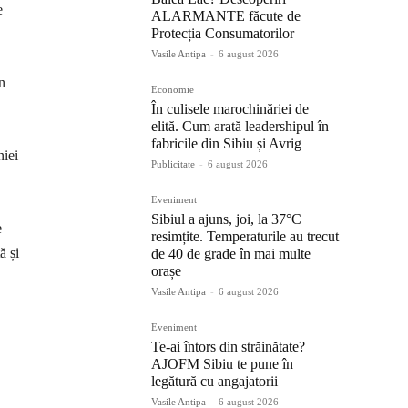
e
ALARMANTE făcute de
Protecția Consumatorilor
Vasile Antipa
-
6 august 2026
in
Economie
În culisele marochinăriei de
elită. Cum arată leadershipul în
fabricile din Sibiu și Avrig
niei
Publicitate
-
6 august 2026
Eveniment
Sibiul a ajuns, joi, la 37°C
e
resimțite. Temperaturile au trecut
ă și
de 40 de grade în mai multe
orașe
Vasile Antipa
-
6 august 2026
Eveniment
Te-ai întors din străinătate?
AJOFM Sibiu te pune în
legătură cu angajatorii
Vasile Antipa
-
6 august 2026