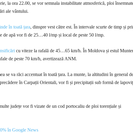
ie, la ora 22.00, se vor semnala instabilitate atmosferică, ploi însemnat
cări ale vântului.
nde în toată țara
, dinspre vest către est. În intervale scurte de timp și pr
le de apă vor fi de 25…40 l/mp și local de peste 50 l/mp.
nsificări
cu viteze la rafală de 45…65 km/h. În Moldova și estul Munte
rafale de peste 70 km/h, avertizează ANM.
 se va răci accentuat în toată țara. La munte, la altitudini în general d
recădere în Carpații Orientali, vor fi și precipitații sub formă de lapoviț
ulte județe vor fi vizate de un cod portocaliu de ploi torențiale și
00% în Google News