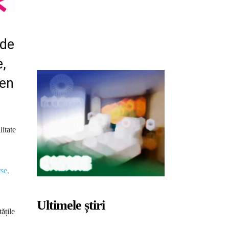
 de
e,
ben
litate
se,
Ultimele știri
ățile