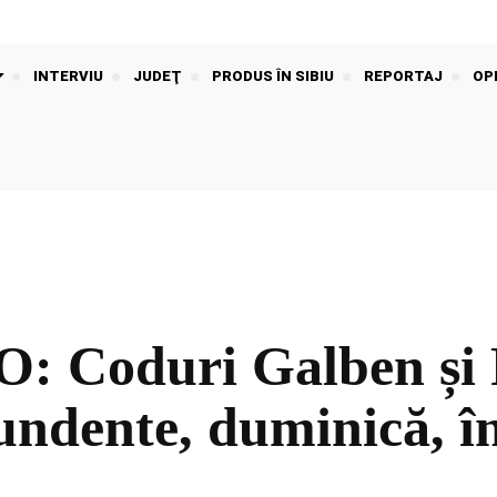
INTERVIU
JUDEŢ
PRODUS ÎN SIBIU
REPORTAJ
OPI
Coduri Galben și P
bundente, duminică, î