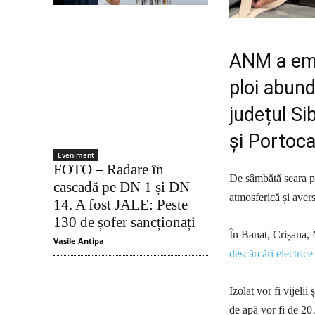
ANM a emi
ploi abund
județul Si
și Portoca
Eveniment
FOTO – Radare în
De sâmbătă seara pâ
cascadă pe DN 1 și DN
atmosferică și avers
14. A fost JALE: Peste
130 de șofer sancționați
În Banat, Crișana, 
Vasile Antipa
descărcări electrice 
Izolat vor fi vijeli
de apă vor fi de 2