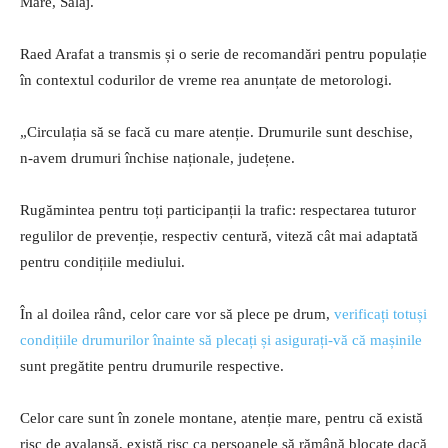
Mare, Sălaj.
Raed Arafat a transmis și o serie de recomandări pentru populație
în contextul codurilor de vreme rea anunțate de metorologi.
„Circulația să se facă cu mare atenție. Drumurile sunt deschise,
n-avem drumuri închise naționale, județene.
Rugămintea pentru toți participanții la trafic: respectarea tuturor
regulilor de prevenție, respectiv centură, viteză cât mai adaptată
pentru condițiile mediului.
În al doilea rând, celor care vor să plece pe drum,
verificați totuși
condițiile drumurilor înainte să plecați și asigurați-vă că mașinile
sunt pregătite pentru drumurile respective.
Celor care sunt în zonele montane, atenție mare, pentru că există
risc de avalanșă, există risc ca persoanele să rămână blocate dacă