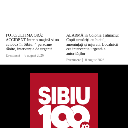
FOTO/ULTIMA ORĂ:
ALARMĂ în Colonia Tălmaciu:
ACCIDENT între o mașină și un
Copii urmăriți cu biciul,
autobuz în Sibiu. 4 persoane
amenințați și înjurați. Localnicii
rănite, intervenție de urgență
cer intervenția urgentă a
autorităților
Eveniment
8 august 2026
Eveniment
8 august 2026