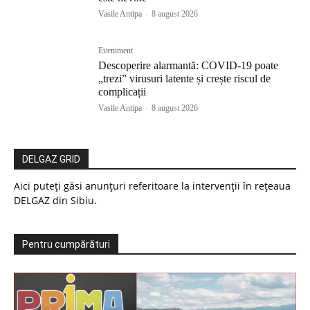
Vasile Antipa
-
8 august 2026
Eveniment
Descoperire alarmantă: COVID-19 poate
„trezi” virusuri latente și crește riscul de
complicații
Vasile Antipa
-
8 august 2026
DELGAZ GRID
Aici puteți găsi anunțuri referitoare la intervenții în rețeaua
DELGAZ din Sibiu.
Pentru cumpărături