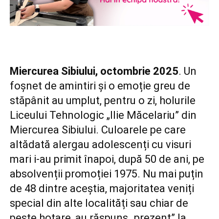
Miercurea Sibiului, octombrie 2025
. Un
foșnet de amintiri și o emoție greu de
stăpânit au umplut, pentru o zi, holurile
Liceului Tehnologic „Ilie Măcelariu” din
Miercurea Sibiului. Culoarele pe care
altădată alergau adolescenți cu visuri
mari i-au primit înapoi, după 50 de ani, pe
absolvenții promoției 1975. Nu mai puțin
de 48 dintre aceștia, majoritatea veniți
special din alte localități sau chiar de
peste hotare, au răspuns „prezent” la