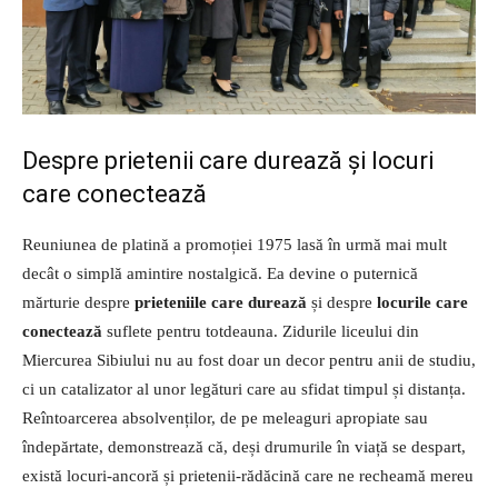
Despre prietenii care durează și locuri
care conectează
Reuniunea de platină a promoției 1975 lasă în urmă mai mult
decât o simplă amintire nostalgică. Ea devine o puternică
mărturie despre
prieteniile care durează
și despre
locurile care
conectează
suflete pentru totdeauna. Zidurile liceului din
Miercurea Sibiului nu au fost doar un decor pentru anii de studiu,
ci un catalizator al unor legături care au sfidat timpul și distanța.
Reîntoarcerea absolvenților, de pe meleaguri apropiate sau
îndepărtate, demonstrează că, deși drumurile în viață se despart,
există locuri-ancoră și prietenii-rădăcină care ne recheamă mereu