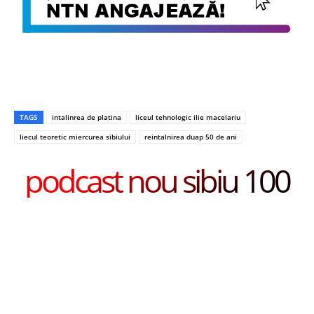
TAGS
intalinrea de platina
liceul tehnologic ilie macelariu
liecul teoretic miercurea sibiului
reintalnirea duap 50 de ani
podcast nou sibiu 100