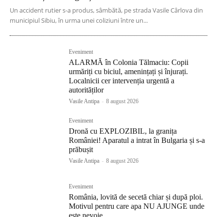
Un accident rutier s-a produs, sâmbătă, pe strada Vasile Cârlova din
municipiul Sibiu, în urma unei coliziuni între un...
Eveniment
ALARMĂ în Colonia Tălmaciu: Copii
urmăriți cu biciul, amenințați și înjurați.
Localnicii cer intervenția urgentă a
autorităților
Vasile Antipa
-
8 august 2026
Eveniment
Dronă cu EXPLOZIBIL, la granița
României! Aparatul a intrat în Bulgaria și s-a
prăbușit
Vasile Antipa
-
8 august 2026
Eveniment
România, lovită de secetă chiar și după ploi.
Motivul pentru care apa NU AJUNGE unde
este nevoie