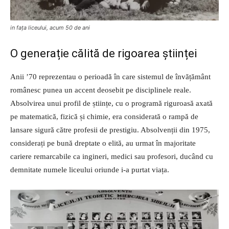
in fața liceului, acum 50 de ani
O generație călită de rigoarea științei
Anii ’70 reprezentau o perioadă în care sistemul de învățământ
românesc punea un accent deosebit pe disciplinele reale.
Absolvirea unui profil de științe, cu o programă riguroasă axată
pe matematică, fizică și chimie, era considerată o rampă de
lansare sigură către profesii de prestigiu. Absolvenții din 1975,
considerați pe bună dreptate o elită, au urmat în majoritate
cariere remarcabile ca ingineri, medici sau profesori, ducând cu
demnitate numele liceului oriunde i-a purtat viața.