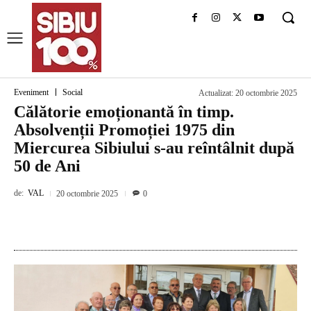
Eveniment
Social
Actualizat:
20 octombrie 2025
Călătorie emoționantă în timp.
Absolvenții Promoției 1975 din
Miercurea Sibiului s-au reîntâlnit după
50 de Ani
de:
VAL
20 octombrie 2025
0