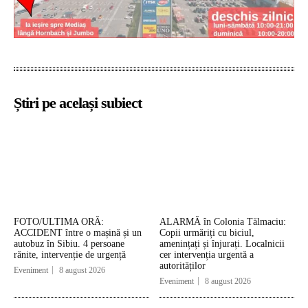
Știri pe același subiect
FOTO/ULTIMA ORĂ:
ALARMĂ în Colonia Tălmaciu:
ACCIDENT între o mașină și un
Copii urmăriți cu biciul,
autobuz în Sibiu. 4 persoane
amenințați și înjurați. Localnicii
rănite, intervenție de urgență
cer intervenția urgentă a
autorităților
Eveniment
8 august 2026
Eveniment
8 august 2026