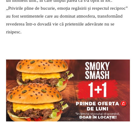
un moment unic, în care timpul părea că s-a oprit în loc.
„Privirile pline de bucurie, emoția regăsirii și respectul reciproc”
au fost sentimentele care au dominat atmosfera, transformând
revederea într-o dovadă vie că prieteniile adevărate nu se
risipesc.