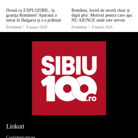
Dronă cu EXPLOZIBIL, la
România, lovită de secetă chiar și
granița României! Aparatul a
după ploi. Motivul pentru care apa
intrat în Bulgaria și s-a prăbușit
NU AJUNGE unde este nevoie
Eveniment
8 august 2026
Eveniment
8 august 2026
Linkuri
Confidentialitate