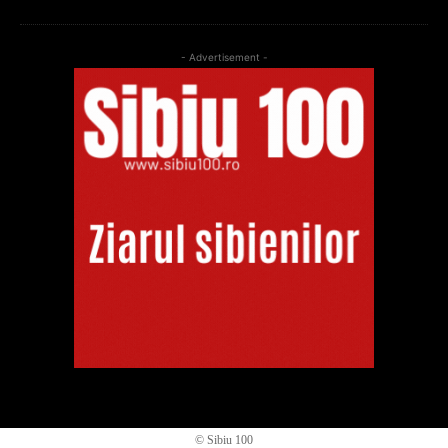
- Advertisement -
© Sibiu 100