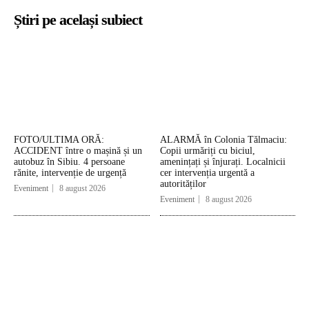
Știri pe același subiect
FOTO/ULTIMA ORĂ:
ALARMĂ în Colonia Tălmaciu:
ACCIDENT între o mașină și un
Copii urmăriți cu biciul,
autobuz în Sibiu. 4 persoane
amenințați și înjurați. Localnicii
rănite, intervenție de urgență
cer intervenția urgentă a
autorităților
Eveniment
8 august 2026
Eveniment
8 august 2026