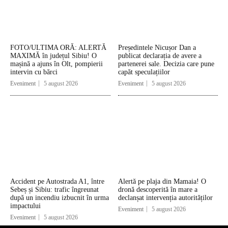
FOTO/ULTIMA ORĂ: ALERTĂ
Președintele Nicușor Dan a
MAXIMĂ în județul Sibiu! O
publicat declarația de avere a
mașină a ajuns în Olt, pompierii
partenerei sale. Decizia care pune
intervin cu bărci
capăt speculațiilor
Eveniment
5 august 2026
Eveniment
5 august 2026
Accident pe Autostrada A1, între
Alertă pe plaja din Mamaia! O
Sebeș și Sibiu: trafic îngreunat
dronă descoperită în mare a
după un incendiu izbucnit în urma
declanșat intervenția autorităților
impactului
Eveniment
5 august 2026
Eveniment
5 august 2026