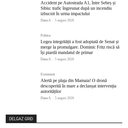
Accident pe Autostrada A1, între Sebeș și
Sibiu: trafic îngreunat după un incendiu
izbucnit în urma impactului
Dana A
-
5 august 2026
Politica
Legea integrității a fost adoptată de Senat și
merge la promulgare. Dominic Fritz riscă să
își piardă mandatul de primar
Dana A
-
5 august 2026
Eveniment
Alertă pe plaja din Mamaia! O dronă
descoperită în mare a declanșat intervenția
autorităților
Dana A
-
5 august 2026
DELGAZ GRID