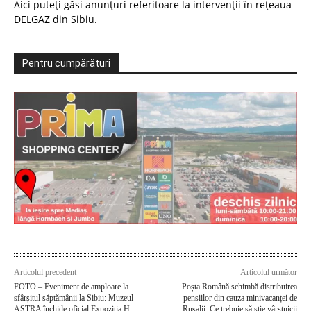
Aici puteți găsi anunțuri referitoare la intervenții în rețeaua
DELGAZ din Sibiu.
Pentru cumpărături
Articolul precedent
Articolul următor
FOTO – Eveniment de amploare la
Poșta Română schimbă distribuirea
sfârșitul săptămânii la Sibiu: Muzeul
pensiilor din cauza minivacanței de
ASTRA închide oficial Expoziția H –
Rusalii. Ce trebuie să știe vârstnicii