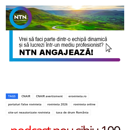
TAGS
CNAIR
CNAIR avertisment
erovinieta.ro
portaluri false rovinieta
rovinieta 2026
rovinieta online
site-uri neautorizate rovinieta
taxa de drum România