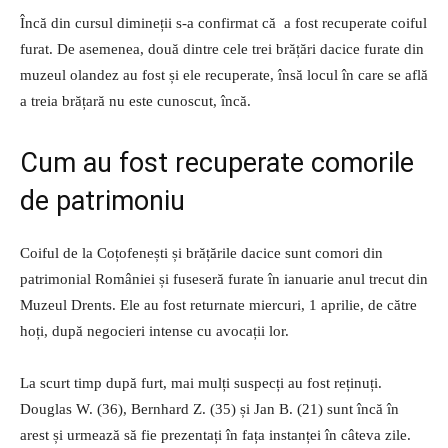
Încă din cursul dimineții s-a confirmat că a fost recuperate coiful
furat. De asemenea, două dintre cele trei brățări dacice furate din
muzeul olandez au fost și ele recuperate, însă locul în care se află
a treia brățară nu este cunoscut, încă.
Cum au fost recuperate comorile
de patrimoniu
Coiful de la Coțofenești și brățările dacice sunt comori din
patrimonial României și fuseseră furate în ianuarie anul trecut din
Muzeul Drents. Ele au fost returnate miercuri, 1 aprilie, de către
hoți, după negocieri intense cu avocații lor.
La scurt timp după furt, mai mulți suspecți au fost reținuți.
Douglas W. (36), Bernhard Z. (35) și Jan B. (21) sunt încă în
arest și urmează să fie prezentați în fața instanței în câteva zile.