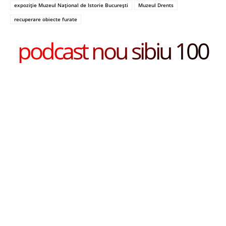
expoziție Muzeul Național de Istorie București
Muzeul Drents
recuperare obiecte furate
podcast nou sibiu 100