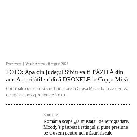
Eveniment
Vasile Antipa
-
8 august 2026
FOTO: Apa din județul Sibiu va fi PĂZITĂ din
aer. Autoritățile ridică DRONELE la Copșa Mică
Controale cu drone și sancțiuni dure la Copșa Mică, după ce rezerva
de apă a ajuns aproape de limita...
Economie
România scapă „la mustață” de retrogradare.
Moody’s păstrează ratingul și pune presiune
pe Guvern pentru noi măsuri fiscale