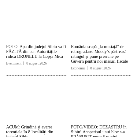
FOTO: Apa din județul Sibiu va fi
România scapă „la mustață” de
PĂZITĂ din aer. Autoritățile
retrogradare. Moody’s păstrează
ridică DRONELE la Copșa Mică
ratingul și pune presiune pe
Guvern pentru noi măsuri fiscale
Eveniment
8 august 2026
Economie
8 august 2026
ACUM: Grindină și averse
FOTO/VIDEO: DEZASTRU în
torențiale în 8 localități din
Sibiu! Acoperișul unui bloc s-a
județul Sibiu
PRĂBUȘIT peste 5 mașini