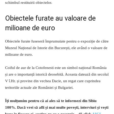
schimbul restituirii obiectelor.
Obiectele furate au valoare de
milioane de euro
Obiectele furate fuseseră împrumutate pentru o expoziție de către
Muzeul Național de Istorie din București, ele având o valoare de
milioane de euro.
Coiful de aur de la Cotofenesti este un simbol național România
și are o importanță istorică deosebită. Aceasta datează din secolul
V î.Hr. și provine din vechea Dacie, un regat care cuprindea
teritoriile actuale ale României și Bulgariei.
Îți mulțumim pentru că ai ales să te informezi din Sibiu
100%.
Dacă vrei să afli și mai multe povești, interviuri și vești
bune în fiecare zi, susține-ne cu o recenzie – dă click
AICI