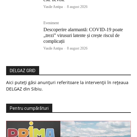
Vasile Antipa
-
8 august 2026
Eveniment
Descoperire alarmantă: COVID-19 poate
„trezi” virusuri latente și crește riscul de
complicații
Vasile Antipa
-
8 august 2026
DELGAZ GRID
Aici puteți găsi anunțuri referitoare la intervenții în rețeaua
DELGAZ din Sibiu.
Pentru cumpărături