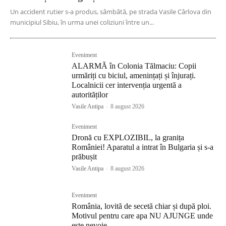
Un accident rutier s-a produs, sâmbătă, pe strada Vasile Cârlova din
municipiul Sibiu, în urma unei coliziuni între un...
Eveniment
ALARMĂ în Colonia Tălmaciu: Copii
urmăriți cu biciul, amenințați și înjurați.
Localnicii cer intervenția urgentă a
autorităților
Vasile Antipa
-
8 august 2026
Eveniment
Dronă cu EXPLOZIBIL, la granița
României! Aparatul a intrat în Bulgaria și s-a
prăbușit
Vasile Antipa
-
8 august 2026
Eveniment
România, lovită de secetă chiar și după ploi.
Motivul pentru care apa NU AJUNGE unde
este nevoie