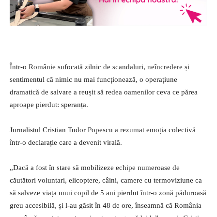
Într-o Românie sufocată zilnic de scandaluri, neîncredere și
sentimentul că nimic nu mai funcționează, o operațiune
dramatică de salvare a reușit să redea oamenilor ceva ce părea
aproape pierdut: speranța.
Jurnalistul Cristian Tudor Popescu a rezumat emoția colectivă
într-o declarație care a devenit virală.
„Dacă a fost în stare să mobilizeze echipe numeroase de
căutători voluntari, elicoptere, câini, camere cu termoviziune ca
să salveze viața unui copil de 5 ani pierdut într-o zonă păduroasă
greu accesibilă, și l-au găsit în 48 de ore, înseamnă că România