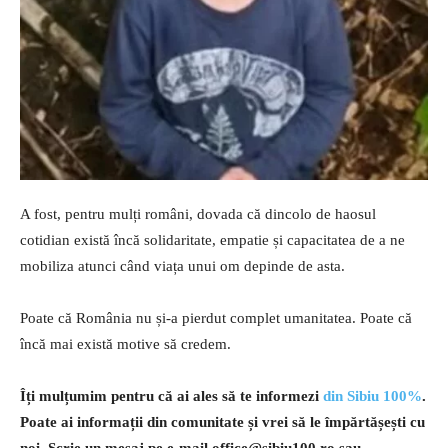
A fost, pentru mulți români, dovada că dincolo de haosul
cotidian există încă solidaritate, empatie și capacitatea de a ne
mobiliza atunci când viața unui om depinde de asta.
Poate că România nu și-a pierdut complet umanitatea. Poate că
încă mai există motive să credem.
Îți mulțumim pentru că ai ales să te informezi
din Sibiu 100%
.
Poate ai informații din comunitate și vrei să le împărtășești cu
noi. Scrie un mesaj pe e-mail
office@sibiu100.ro
sau