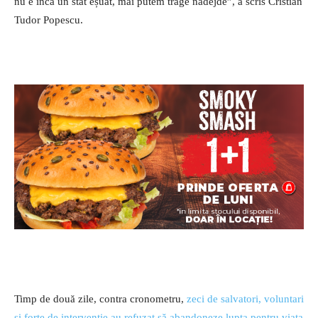
nu e încă un stat eșuat, mai putem trage nădejde”, a scris Cristian
Tudor Popescu.
Timp de două zile, contra cronometru,
zeci de salvatori, voluntari
și forțe de intervenție au refuzat să abandoneze lupta pentru viața