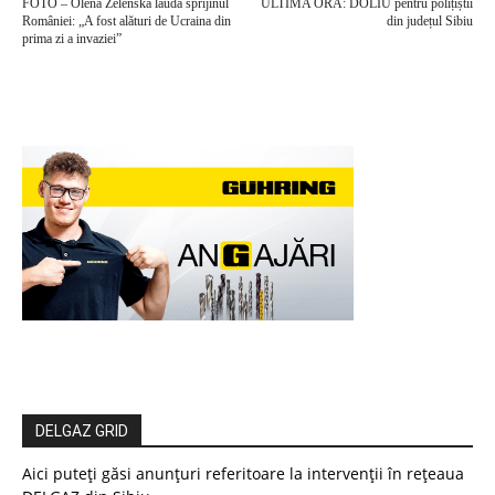
FOTO – Olena Zelenska laudă sprijinul
ULTIMA ORĂ: DOLIU pentru polițiștii
României: „A fost alături de Ucraina din
din județul Sibiu
prima zi a invaziei”
DELGAZ GRID
Aici puteți găsi anunțuri referitoare la intervenții în rețeaua