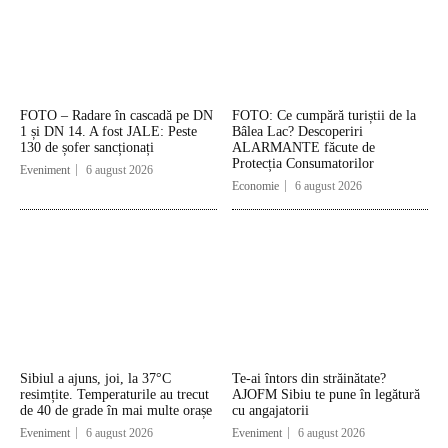
FOTO – Radare în cascadă pe DN
FOTO: Ce cumpără turiștii de la
1 și DN 14. A fost JALE: Peste
Bâlea Lac? Descoperiri
130 de șofer sancționați
ALARMANTE făcute de
Protecția Consumatorilor
Eveniment
6 august 2026
Economie
6 august 2026
Sibiul a ajuns, joi, la 37°C
Te-ai întors din străinătate?
resimțite. Temperaturile au trecut
AJOFM Sibiu te pune în legătură
de 40 de grade în mai multe orașe
cu angajatorii
Eveniment
6 august 2026
Eveniment
6 august 2026