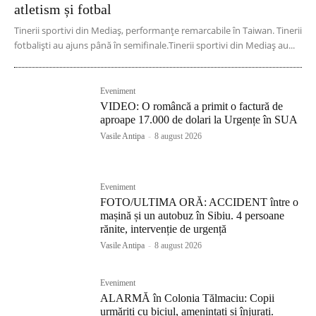
atletism și fotbal
Tinerii sportivi din Mediaș, performanțe remarcabile în Taiwan. Tinerii
fotbaliști au ajuns până în semifinale.Tinerii sportivi din Mediaș au...
Eveniment
VIDEO: O româncă a primit o factură de
aproape 17.000 de dolari la Urgențe în SUA
Vasile Antipa
-
8 august 2026
Eveniment
FOTO/ULTIMA ORĂ: ACCIDENT între o
mașină și un autobuz în Sibiu. 4 persoane
rănite, intervenție de urgență
Vasile Antipa
-
8 august 2026
Eveniment
ALARMĂ în Colonia Tălmaciu: Copii
urmăriți cu biciul, amenințați și înjurați.