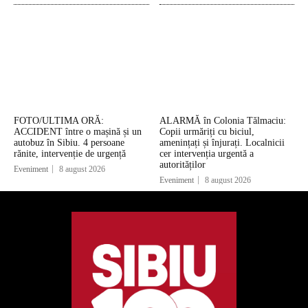
FOTO/ULTIMA ORĂ:
ALARMĂ în Colonia Tălmaciu:
ACCIDENT între o mașină și un
Copii urmăriți cu biciul,
autobuz în Sibiu. 4 persoane
amenințați și înjurați. Localnicii
rănite, intervenție de urgență
cer intervenția urgentă a
autorităților
Eveniment
8 august 2026
Eveniment
8 august 2026