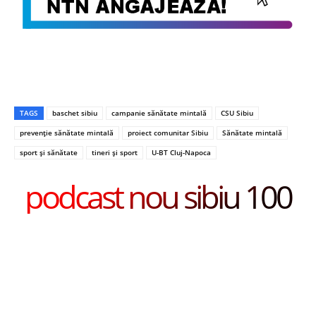
TAGS
baschet sibiu
campanie sănătate mintală
CSU Sibiu
prevenție sănătate mintală
proiect comunitar Sibiu
Sănătate mintală
sport și sănătate
tineri și sport
U-BT Cluj-Napoca
podcast nou sibiu 100