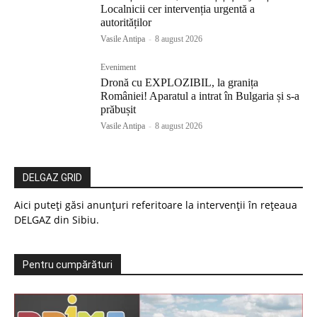
Localnicii cer intervenția urgentă a
autorităților
Vasile Antipa
-
8 august 2026
Eveniment
Dronă cu EXPLOZIBIL, la granița
României! Aparatul a intrat în Bulgaria și s-a
prăbușit
Vasile Antipa
-
8 august 2026
DELGAZ GRID
Aici puteți găsi anunțuri referitoare la intervenții în rețeaua
DELGAZ din Sibiu.
Pentru cumpărături