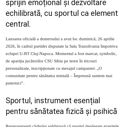
sprijin emoțional și dezvoltare
echilibrată, cu sportul ca element
central.
Lansarea oficială a demersului a avut loc duminică, 26 aprilie
2026, în cadrul partidei disputate la Sala Transilvania împotriva
echipei U-BT Cluj-Napoca. Momentul a fost marcat, symbolic,
de apariția jucătorilor CSU Sibiu pe teren în tricouri
personalizate, inscripționate cu mesajul campaniei: „O
comunitate pentru sănătatea mintală – Împreună suntem mai
puternici”.
Sportul, instrument esențial
pentru sănătatea fizică și psihică
Reprezentanții clubului subliniază că sportul depășește granițele