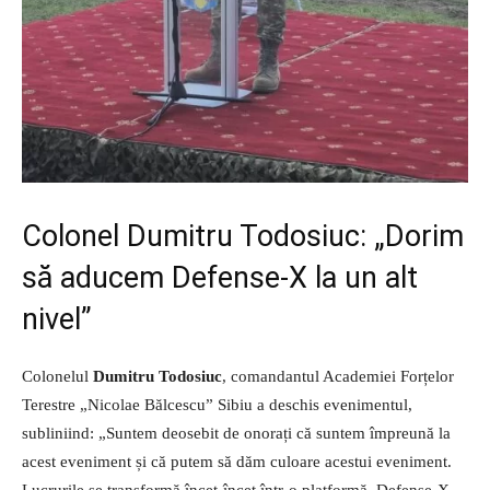
Colonel Dumitru Todosiuc: „Dorim
să aducem Defense-X la un alt
nivel”
Colonelul
Dumitru Todosiuc
, comandantul Academiei Forțelor
Terestre „Nicolae Bălcescu” Sibiu a deschis evenimentul,
subliniind: „Suntem deosebit de onorați că suntem împreună la
acest eveniment și că putem să dăm culoare acestui eveniment.
Lucrurile se transformă încet-încet într-o platformă. Defense-X