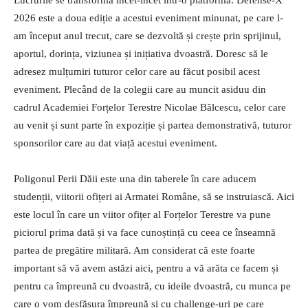
2026 este a doua ediție a acestui eveniment minunat, pe care l-
am început anul trecut, care se dezvoltă și crește prin sprijinul,
aportul, dorința, viziunea și inițiativa dvoastră. Doresc să le
adresez mulțumiri tuturor celor care au făcut posibil acest
eveniment. Plecând de la colegii care au muncit asiduu din
cadrul Academiei Forțelor Terestre Nicolae Bălcescu, celor care
au venit și sunt parte în expoziție și partea demonstrativă, tuturor
sponsorilor care au dat viață acestui eveniment.
Poligonul Perii Dăii este una din taberele în care aducem
studenții, viitorii ofițeri ai Armatei Române, să se instruiască. Aici
este locul în care un viitor ofițer al Forțelor Terestre va pune
piciorul prima dată și va face cunoștință cu ceea ce înseamnă
partea de pregătire militară. Am considerat că este foarte
important să vă avem astăzi aici, pentru a vă arăta ce facem și
pentru ca împreună cu dvoastră, cu ideile dvoastră, cu munca pe
care o vom desfășura împreună și cu challenge-uri pe care