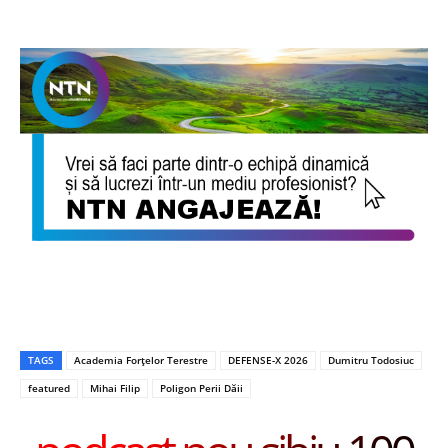
TAGS
Academia Forțelor Terestre
DEFENSE-X 2026
Dumitru Todosiuc
featured
Mihai Filip
Poligon Perii Dăii