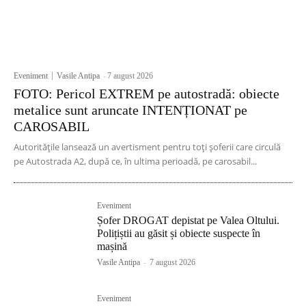
Eveniment
Vasile Antipa
-
7 august 2026
FOTO: Pericol EXTREM pe autostradă: obiecte
metalice sunt aruncate INTENȚIONAT pe
CAROSABIL
Autoritățile lansează un avertisment pentru toți șoferii care circulă
pe Autostrada A2, după ce, în ultima perioadă, pe carosabil...
Eveniment
Șofer DROGAT depistat pe Valea Oltului.
Polițiștii au găsit și obiecte suspecte în
mașină
Vasile Antipa
-
7 august 2026
Eveniment