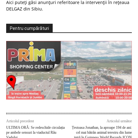
Aici puteți găsi anunțuri referitoare la intervenții în rețeaua
DELGAZ din Sibiu.
Pentru cumpărături
Articolul precedent
Articolul următor
ULTIMA ORĂ: Se redeschide circulația
Țestoasa Jonathan, la aproape 194 de ani:
pe ambele sensuri la viaductul Râu
cel mai bătrân animal terestru din lume
Vadului
intră în Guinness World Records ICON