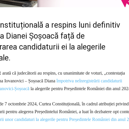
stituțională a respins luni definitiv
ia Dianei Șoșoacă față de
area candidaturii ei la alegerile
ale.
ată că judecătorii au respins, cu unanimitate de voturi, „contestația
na Iovanovici – Șoșoacă Diana
împotriva neînregistrării candidaturii
anovici-Șoșoacă
la alegerile pentru Președintele României din anul 202
 de 7 octombrie 2024, Curtea Constituțională, în cadrul atribuției privind
rii pentru alegerea Președintelui României, a luat în dezbatere opt conte
ării unor candidaturi la alegerile pentru Președintele României din anul 