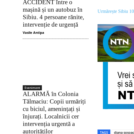
ACCIDENT între o
mașină și un autobuz în
Urmărește Sibiu 1
Sibiu. 4 persoane rănite,
intervenție de urgență
Vasile Antipa
Eveniment
ALARMĂ în Colonia
Tălmaciu: Copii urmăriți
cu biciul, amenințați și
înjurați. Localnicii cer
intervenția urgentă a
autorităților
TAGS
diana sosoac