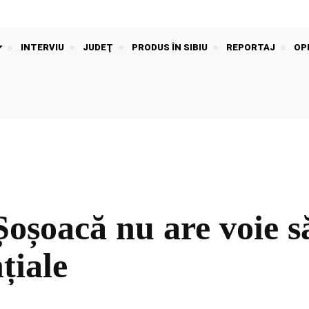
INTERVIU
JUDEŢ
PRODUS ÎN SIBIU
REPORTAJ
OPI
Șoșoacă nu are voie s
țiale