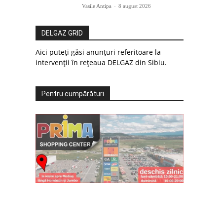
Vasile Antipa
-
8 august 2026
DELGAZ GRID
Aici puteți găsi anunțuri referitoare la
intervenții în rețeaua DELGAZ din Sibiu.
Pentru cumpărături