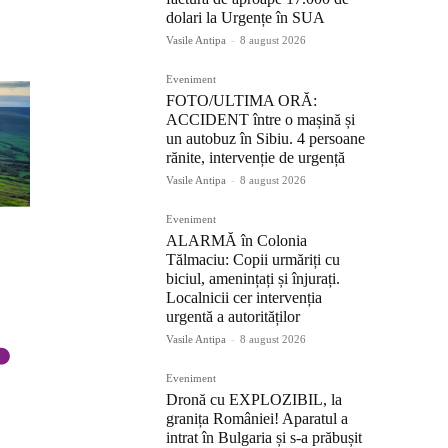
dolari la Urgențe în SUA
Vasile Antipa
-
8 august 2026
Eveniment
FOTO/ULTIMA ORĂ:
ACCIDENT între o mașină și
un autobuz în Sibiu. 4 persoane
rănite, intervenție de urgență
Vasile Antipa
-
8 august 2026
Eveniment
ALARMĂ în Colonia
Tălmaciu: Copii urmăriți cu
biciul, amenințați și înjurați.
Localnicii cer intervenția
urgentă a autorităților
Vasile Antipa
-
8 august 2026
Eveniment
Dronă cu EXPLOZIBIL, la
granița României! Aparatul a
intrat în Bulgaria și s-a prăbușit