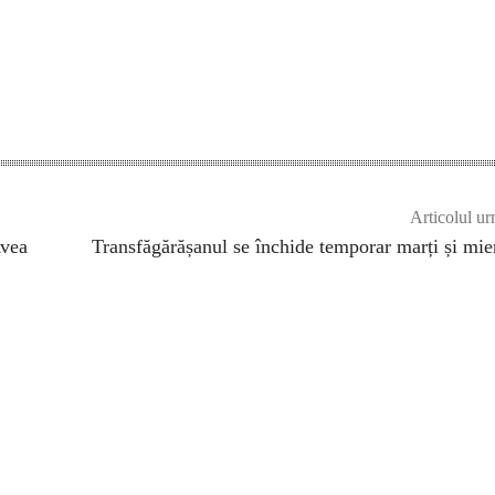
Articolul ur
Avea
Transfăgărășanul se închide temporar marți și mie