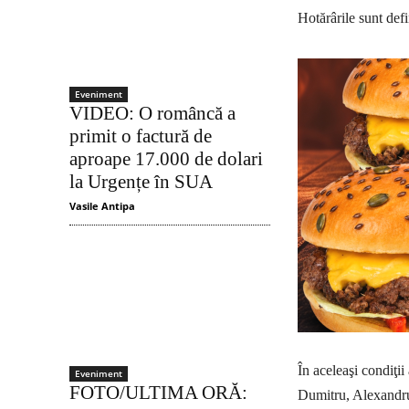
Hotărârile sunt def
Eveniment
VIDEO: O româncă a
primit o factură de
aproape 17.000 de dolari
la Urgențe în SUA
Vasile Antipa
În aceleaşi condiţi
Eveniment
FOTO/ULTIMA ORĂ:
Dumitru, Alexandru 