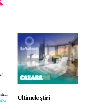
4”.
stații
Ultimele știri
2024
.