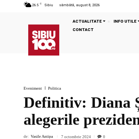
C
26.5
Sibiu
sâmbătă, august 8, 2026
ACTUALITATE
INFO UTILE
CONTACT
Eveniment
Politica
Definitiv: Diana 
alegerile preziden
de:
Vasile Antipa
0
7 octombrie 2024