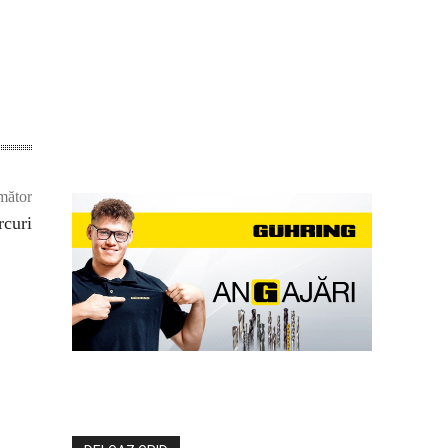
mător
rcuri