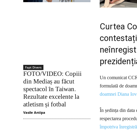
Curtea Con
contestaț
neînregistr
prezidenți
Fapt Divers
FOTO/VIDEO: Copiii
Un comunicat CCR ar
din Mediaș au făcut
formulată de doam
spectacol în Taiwan.
doamnei Diana Iov
Rezultate excelente la
atletism și fotbal
În ședința din data
Vasile Antipa
respectarea procedu
împotriva înregistr