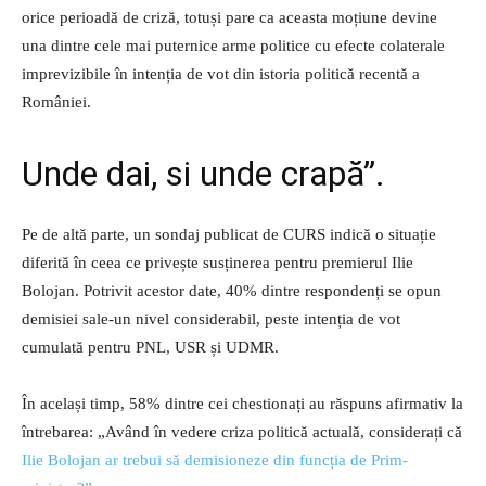
orice perioadă de criză, totuși pare ca aceasta moțiune devine
una dintre cele mai puternice arme politice cu efecte colaterale
imprevizibile în intenția de vot din istoria politică recentă a
României.
Unde dai, si unde crapă”.
Pe de altă parte, un sondaj publicat de CURS indică o situație
diferită în ceea ce privește susținerea pentru premierul Ilie
Bolojan. Potrivit acestor date, 40% dintre respondenți se opun
demisiei sale-un nivel considerabil, peste intenția de vot
cumulată pentru PNL, USR și UDMR.
În același timp, 58% dintre cei chestionați au răspuns afirmativ la
întrebarea: „Având în vedere criza politică actuală, considerați că
Ilie Bolojan ar trebui să demisioneze din funcția de Prim-