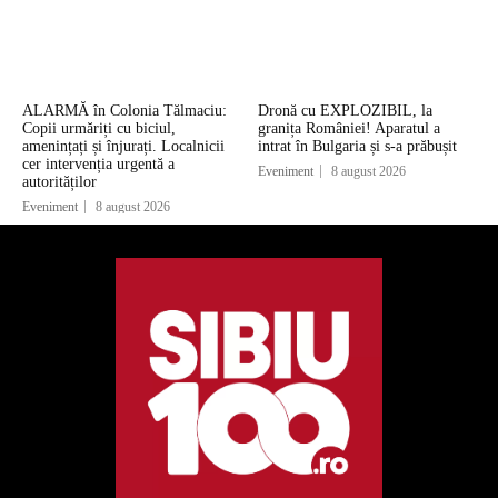
ALARMĂ în Colonia Tălmaciu:
Dronă cu EXPLOZIBIL, la
Copii urmăriți cu biciul,
granița României! Aparatul a
amenințați și înjurați. Localnicii
intrat în Bulgaria și s-a prăbușit
cer intervenția urgentă a
Eveniment
8 august 2026
autorităților
Eveniment
8 august 2026