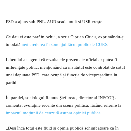
PSD a ajuns sub PNL. AUR scade mult și USR crește.
Ce dau ei este praf in ochi”, a scris Ciprian Ciucu, exprimându-și
totodată
neîncrederea în sondajul făcut public de CURS
.
Liberalul a sugerat că rezultatele prezentate oficial ar putea fi
influențate politic, menționând că institutul este controlat de soțul
unei deputate PSD, care ocupă și funcția de vicepreședinte în
partid.
În paralel, sociologul Remus Ștefureac, director al INSCOP, a
comentat evoluțiile recente din scena politică, făcând referire la
impactul moțiunii de cenzură asupra opiniei publice
.
„Deși încă totul este fluid și opinia publică schimbătoare ca în