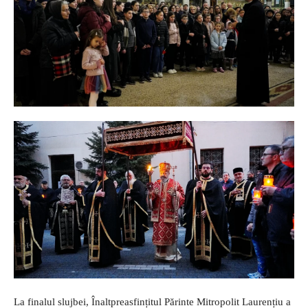
La finalul slujbei, Înaltpreasfințitul Părinte Mitropolit Laurențiu a