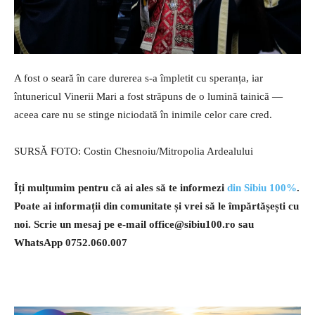
A fost o seară în care durerea s-a împletit cu speranța, iar
întunericul Vinerii Mari a fost străpuns de o lumină tainică —
aceea care nu se stinge niciodată în inimile celor care cred.
SURSĂ FOTO: Costin Chesnoiu/Mitropolia Ardealului
Îți mulțumim pentru că ai ales să te informezi
din Sibiu 100%
.
Poate ai informații din comunitate și vrei să le împărtășești cu
noi. Scrie un mesaj pe e-mail
office@sibiu100.ro
sau
WhatsApp 0752.060.007