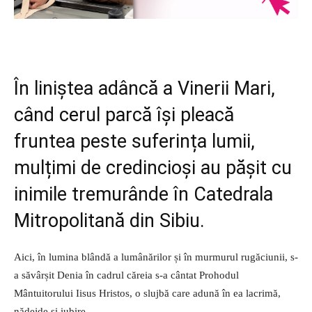
În liniștea adâncă a Vinerii Mari,
când cerul parcă își pleacă
fruntea peste suferința lumii,
mulțimi de credincioși au pășit cu
inimile tremurânde în Catedrala
Mitropolitană din Sibiu.
Aici, în lumina blândă a lumânărilor și în murmurul rugăciunii, s-
a săvârșit Denia în cadrul căreia s-a cântat Prohodul
Mântuitorului Iisus Hristos, o slujbă care adună în ea lacrimă,
nădejde și iubire.