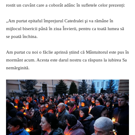
rostit un cuvânt care a coborât adânc în sufletele celor prezenți:
„Am purtat epitaful împrejurul Catedralei şi va rămâne în
mijlocul bisericii până în ziua Învierii, pentru ca toată lumea să
se poată închina.
Am purtat cu noi o făclie aprinsă știind că Mântuitorul este pus în
mormânt acum. Acesta este darul nostru ca răspuns la iubirea Sa
nemărginită.