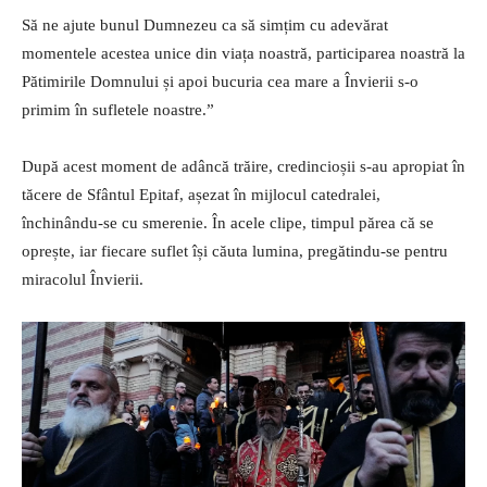
Să ne ajute bunul Dumnezeu ca să simțim cu adevărat
momentele acestea unice din viața noastră, participarea noastră la
Pătimirile Domnului și apoi bucuria cea mare a Învierii s-o
primim în sufletele noastre.”
După acest moment de adâncă trăire, credincioșii s-au apropiat în
tăcere de Sfântul Epitaf, așezat în mijlocul catedralei,
închinându-se cu smerenie. În acele clipe, timpul părea că se
oprește, iar fiecare suflet își căuta lumina, pregătindu-se pentru
miracolul Învierii.