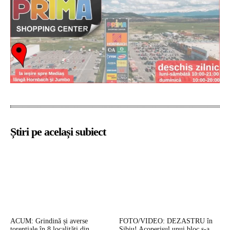
Știri pe același subiect
ACUM: Grindină și averse
FOTO/VIDEO: DEZASTRU în
torențiale în 8 localități din
Sibiu! Acoperișul unui bloc s-a