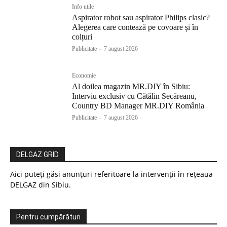
Info utile
Aspirator robot sau aspirator Philips clasic?
Alegerea care contează pe covoare și în
colțuri
Publicitate
-
7 august 2026
Economie
Al doilea magazin MR.DIY în Sibiu:
Interviu exclusiv cu Cătălin Secăreanu,
Country BD Manager MR.DIY România
Publicitate
-
7 august 2026
DELGAZ GRID
Aici puteți găsi anunțuri referitoare la intervenții în rețeaua
DELGAZ din Sibiu.
Pentru cumpărături