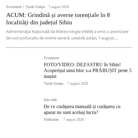
Eveniment
Vasile Antipa
-
7 august 2026
ACUM: Grindină și averse torențiale în 8
localități din județul Sibiu
Administrația Națională de Meteorologie (ANM) a emis o avertizare
de cod portocaliu de vreme severă, valabilă astăzi, 7 august,...
Eveniment
FOTO/VIDEO: DEZASTRU în Sibiu!
Acoperișul unui bloc s-a PRĂBUȘIT peste 5
mașini
Vasile Antipa
-
7 august 2026
Info utile
De ce curățarea manuală și curățarea cu
aparat nu sunt același lucru?
Publicitate
-
7 august 2026