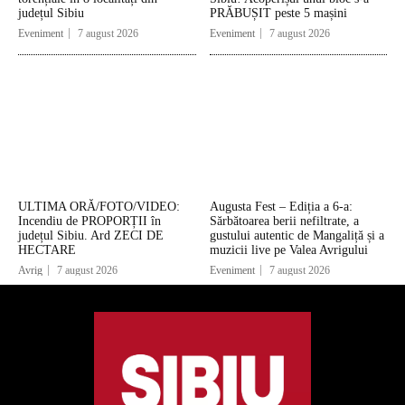
județul Sibiu
PRĂBUȘIT peste 5 mașini
Eveniment
7 august 2026
Eveniment
7 august 2026
ULTIMA ORĂ/FOTO/VIDEO:
Augusta Fest – Ediția a 6-a:
Incendiu de PROPORȚII în
Sărbătoarea berii nefiltrate, a
județul Sibiu. Ard ZECI DE
gustului autentic de Mangaliță și a
HECTARE
muzicii live pe Valea Avrigului
Avrig
7 august 2026
Eveniment
7 august 2026