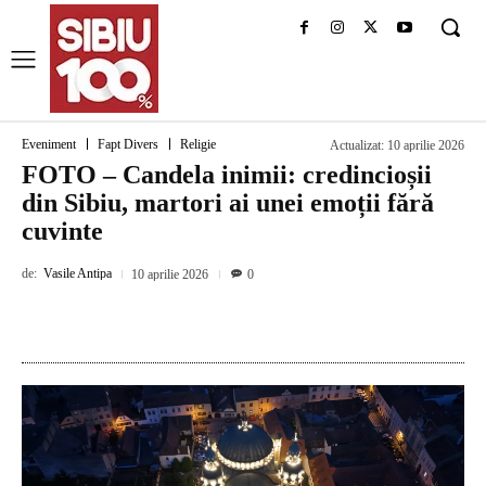
Eveniment
Fapt Divers
Religie
Actualizat:
10 aprilie 2026
FOTO – Candela inimii: credincioșii
din Sibiu, martori ai unei emoții fără
cuvinte
de:
Vasile Antipa
10 aprilie 2026
0