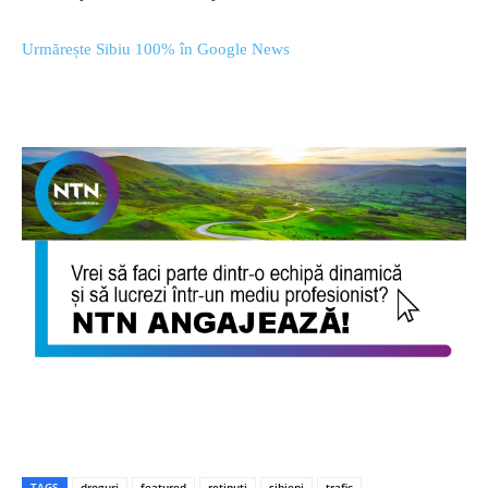
Urmărește Sibiu 100% în Google News
TAGS
droguri
featured
retinuti
sibieni
trafic