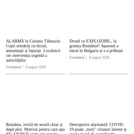
ALARMĂ în Colonia Tălmaciu:
Dronă cu EXPLOZIBIL, la
Copii urmăriți cu biciul,
granița României! Aparatul a
amenințați și înjurați. Localnicii
intrat în Bulgaria și s-a prăbușit
cer intervenția urgentă a
Eveniment
8 august 2026
autorităților
Eveniment
8 august 2026
România, lovită de secetă chiar și
Descoperire alarmantă: COVID-
după ploi. Motivul pentru care apa
19 poate „trezi” virusuri latente și