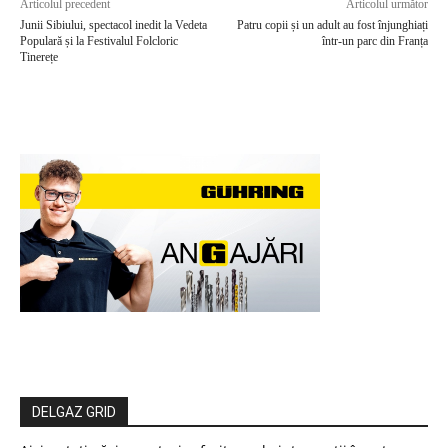
Articolul precedent
Articolul următor
Junii Sibiului, spectacol inedit la Vedeta
Patru copii și un adult au fost înjunghiați
Populară și la Festivalul Folcloric
într-un parc din Franța
Tinerețe
DELGAZ GRID