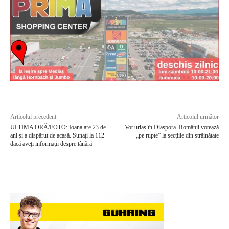
Articolul precedent
Articolul următor
ULTIMA ORĂ/FOTO: Ioana are 23 de
Vot uriaș în Diaspora. Românii votează
ani și a dispărut de acasă. Sunați la 112
„pe rupte” la secțiile din străinătate
dacă aveți informații despre tânără