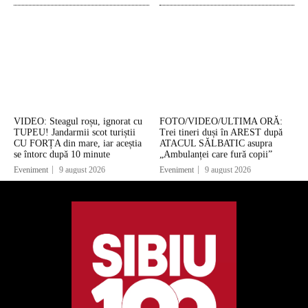
VIDEO: Steagul roșu, ignorat cu
FOTO/VIDEO/ULTIMA ORĂ:
TUPEU! Jandarmii scot turiștii
Trei tineri duși în AREST după
CU FORȚA din mare, iar aceștia
ATACUL SĂLBATIC asupra
se întorc după 10 minute
„Ambulanței care fură copii”
Eveniment
9 august 2026
Eveniment
9 august 2026