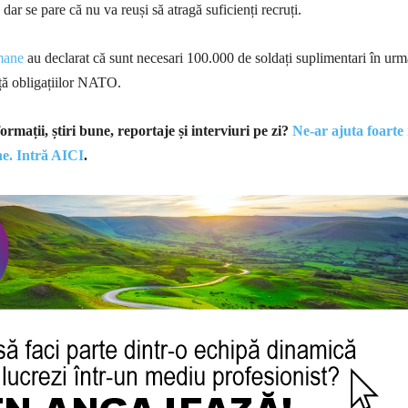
dar se pare că nu va reuși să atragă suficienți recruți.
mane
au declarat că sunt necesari 100.000 de soldați suplimentari în urmă
ață obligațiilor NATO.
rmații, știri bune, reportaje și interviuri pe zi?
Ne-ar ajuta foarte
ine. Intră AICI
.