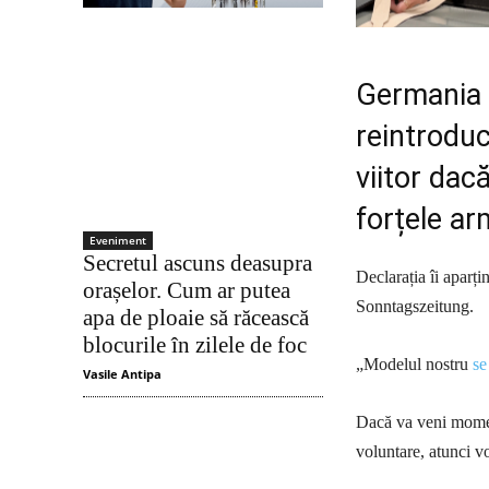
Germania a
reintroduc
viitor dac
forțele a
Eveniment
Secretul ascuns deasupra
Declarația îi aparți
orașelor. Cum ar putea
Sonntagszeitung.
apa de ploaie să răcească
blocurile în zilele de foc
„Modelul nostru
se
Vasile Antipa
Dacă va veni moment
voluntare, atunci vo