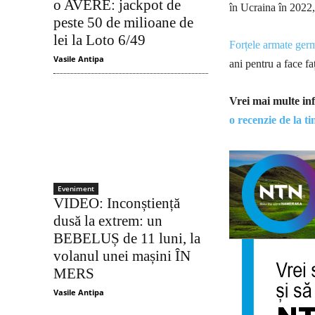
o AVERE: jackpot de
în Ucraina în 2022, 
peste 50 de milioane de
lei la Loto 6/49
Forțele armate ger
Vasile Antipa
ani pentru a face f
Vrei mai multe info
o recenzie de la t
Eveniment
VIDEO: Inconștiență
dusă la extrem: un
BEBELUȘ de 11 luni, la
volanul unei mașini ÎN
MERS
Vasile Antipa