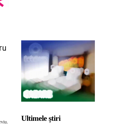
ru
Ultimele știri
rviu.