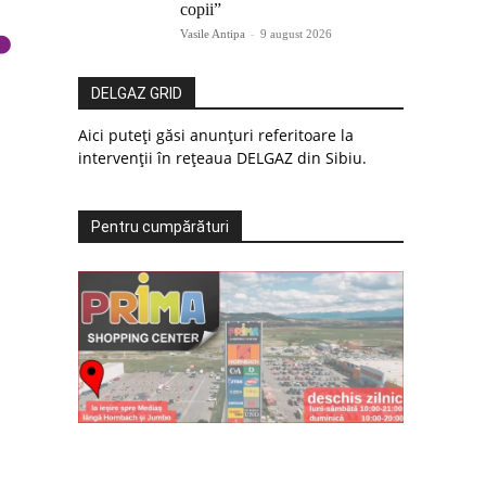
copii”
Vasile Antipa
-
9 august 2026
DELGAZ GRID
Aici puteți găsi anunțuri referitoare la
intervenții în rețeaua DELGAZ din Sibiu.
Pentru cumpărături