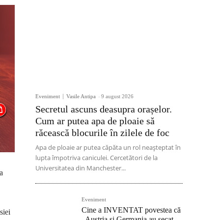
Eveniment
Vasile Antipa
-
9 august 2026
Secretul ascuns deasupra orașelor.
Cum ar putea apa de ploaie să
răcească blocurile în zilele de foc
Apa de ploaie ar putea căpăta un rol neașteptat în
lupta împotriva caniculei. Cercetători de la
Universitatea din Manchester...
a
Eveniment
Cine a INVENTAT povestea că
siei
„Austria și Germania au secat