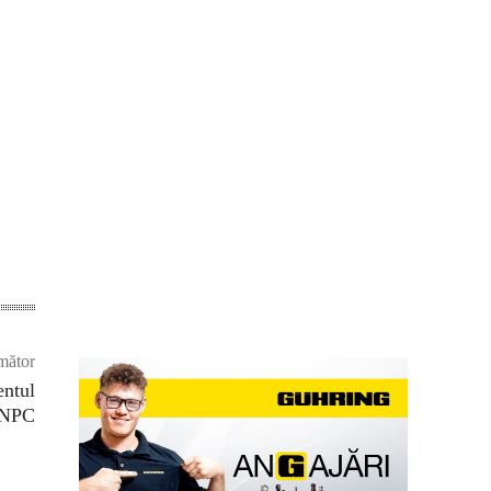
mător
entul
NPC