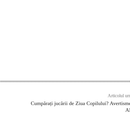
Articolul ur
Cumpărați jucării de Ziua Copilului? Avertism
A