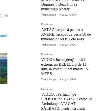
Dunărea”. Dezvăluirea
ministrului Apărării
Vasile Antipa
-
9 august 2026
torii
Eveniment
ASTĂZI se joacă pentru o
AVERE: jackpot de peste 50 de
 mult
milioane de lei la Loto 6/49
Vasile Antipa
-
9 august 2026
Eveniment
VIDEO: Inconștiență dusă la
extrem: un BEBELUȘ de 11
luni, la volanul unei mașini ÎN
MERS
Vasile Antipa
-
9 august 2026
Eveniment
VIDEO: „Perfuzii” de
PROSTIE pe TikTok. Echipaj al
Ambulanței ATACAT
SĂLBATIC pentru că „fură