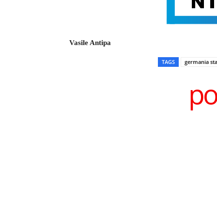
Vasile Antipa
TAGS
germania sta
po