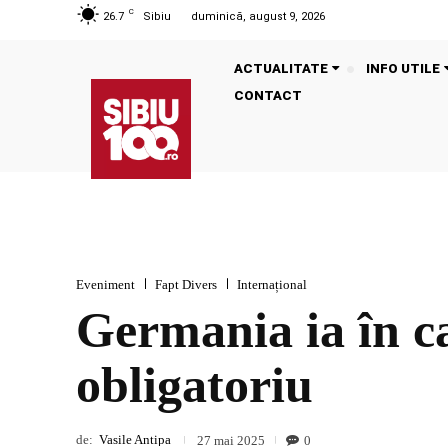
C
26.7
Sibiu
duminică, august 9, 2026
ACTUALITATE
INFO UTILE
CONTACT
Eveniment
Fapt Divers
Internațional
Germania ia în ca
obligatoriu
de:
Vasile Antipa
0
27 mai 2025