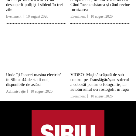
descoperit polițiștii sibieni în trei
Când începe sistarea și când revine
zile
furnizarea
Eveniment
10 august 2026
Eveniment
10 august 2026
Unde îți încarci mașina electrică
VIDEO: Mașină scăpată de sub
în Sibiu: 44 de stații noi,
control pe Transfăgărășan: șoferul
disponibile de astăzi
a coborât pentru o fotografie, iar
autoturismul s-a rostogolit în râpă
Administrație
10 august 2026
Eveniment
10 august 2026