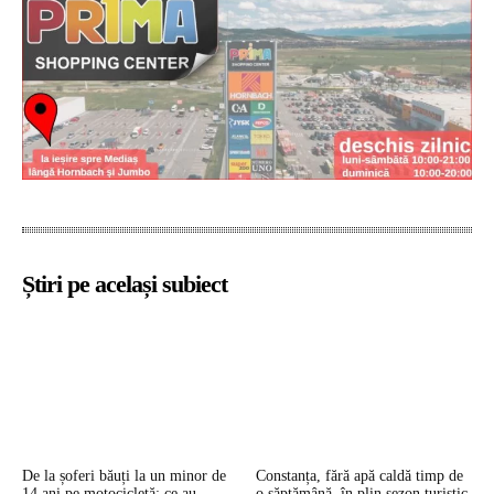
Știri pe același subiect
De la șoferi băuți la un minor de
Constanța, fără apă caldă timp de
14 ani pe motocicletă: ce au
o săptămână, în plin sezon turistic.