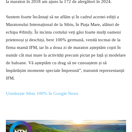
la maraton în 2018 am ajuns la 172 de alergători în 2024.
Suntem foarte încântați să ne aflăm și în cadrul acestei ediții a
Maratonului Internațional de la Sibiu, în Piața Mare, alături de
echipa #ifmily. În incinta cortului veți găsi foarte mulți oameni
prietenoși și deschiși, bere 100% germană, venită tocmai de la
firma mamă IFM, iar în a doua zi de maraton așteptăm copii în
număr cât mai mare la activități precum pictat pe față și modelare
de baloane. Vă așteptăm cu drag să ne cunoaștem și să
împărtășim momente speciale împreună”, transmit reprezentanții
IFM.
Urmărește Sibiu 100% în Google News