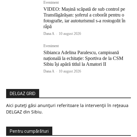
Eveniment
VIDEO: Mașină scăpată de sub control pe
Transfăgărășan: șoferul a coborât pentru o
fotografie, iar autoturismul s-a rostogolit în
râpă
Dana A
-
10 august 2026
Eveniment
Sibianca Adelina Paralescu, campioană
națională la echitație: Sportiva de la CSM
Sibiu își apără titlul la Amatori II
Dana A
-
10 august 2026
DELGAZ GRID
Aici puteți găsi anunțuri referitoare la intervenții în rețeaua
DELGAZ din Sibiu.
Pentru cumpărături