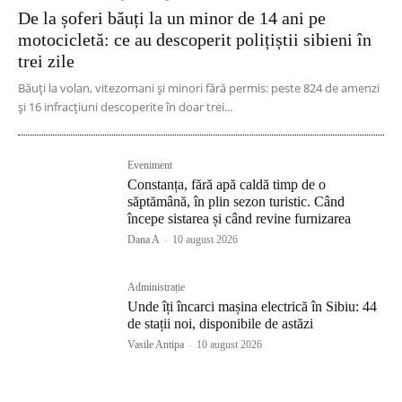
De la șoferi băuți la un minor de 14 ani pe
motocicletă: ce au descoperit polițiștii sibieni în
trei zile
Băuți la volan, vitezomani și minori fără permis: peste 824 de amenzi
și 16 infracțiuni descoperite în doar trei...
Eveniment
Constanța, fără apă caldă timp de o
săptămână, în plin sezon turistic. Când
începe sistarea și când revine furnizarea
Dana A
-
10 august 2026
Administrație
Unde îți încarci mașina electrică în Sibiu: 44
de stații noi, disponibile de astăzi
Vasile Antipa
-
10 august 2026