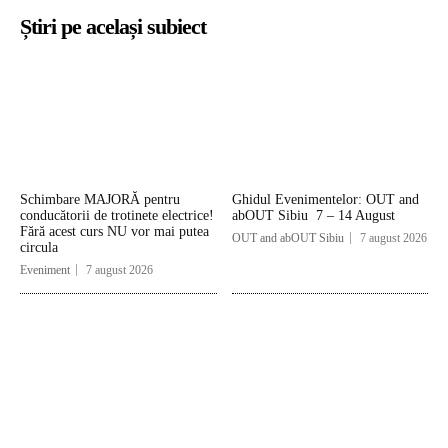
Știri pe același subiect
Schimbare MAJORĂ pentru
Ghidul Evenimentelor: OUT and
conducătorii de trotinete electrice!
abOUT Sibiu 7 – 14 August
Fără acest curs NU vor mai putea
OUT and abOUT Sibiu
7 august 2026
circula
Eveniment
7 august 2026