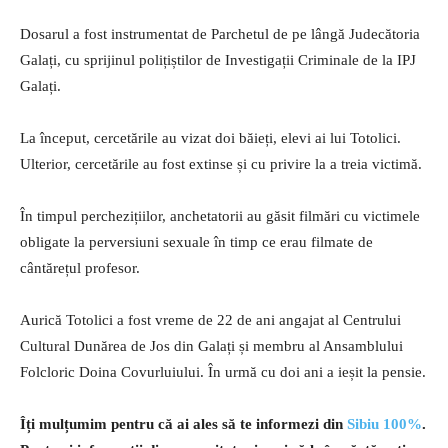
Dosarul a fost instrumentat de Parchetul de pe lângă Judecătoria
Galați, cu sprijinul polițiștilor de Investigații Criminale de la IPJ
Galați.
La început, cercetările au vizat doi băieți, elevi ai lui Totolici.
Ulterior, cercetările au fost extinse și cu privire la a treia victimă.
În timpul perchezițiilor, anchetatorii au găsit filmări cu victimele
obligate la perversiuni sexuale în timp ce erau filmate de
cântărețul profesor.
Aurică Totolici a fost vreme de 22 de ani angajat al Centrului
Cultural Dunărea de Jos din Galați și membru al Ansamblului
Folcloric Doina Covurluiului. În urmă cu doi ani a ieșit la pensie.
Îți mulțumim pentru că ai ales să te informezi din
Sibiu 100%
.