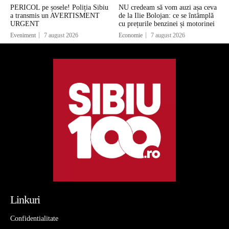
PERICOL pe șosele! Poliția Sibiu
NU credeam să vom auzi așa ceva
a transmis un AVERTISMENT
de la Ilie Bolojan: ce se întâmplă
URGENT
cu prețurile benzinei și motorinei
Eveniment
7 august 2026
Economie
7 august 2026
Linkuri
Confidentialitate