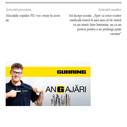
Articolul precedent
Articolul următor
Alocațiile copiilor NU vor crește în acest
Joi începe școala. „Sper ca orice scutire
an
medicală emisă în țara asta să fie emisă
cu un motiv bine întemeiat, nu ca un
pretext pentru a ne prelungi puțin
vacanța”