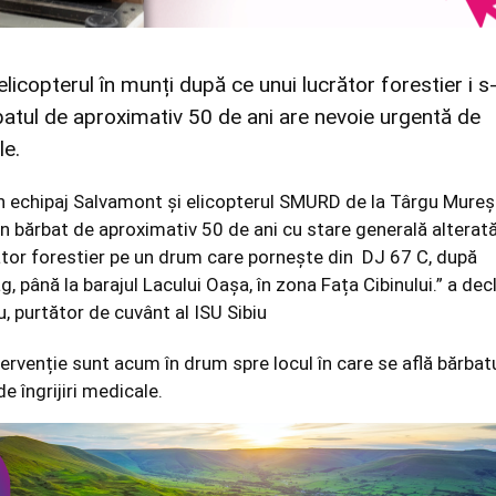
elicopterul în munți după ce unui lucrător forestier i s
batul de aproximativ 50 de ani are nevoie urgentă de
le.
n echipaj Salvamont și elicopterul SMURD de la Târgu Mureș
un bărbat de aproximativ 50 de ani cu stare generală alterată
ător forestier pe un drum care pornește din DJ 67 C, după
, până la barajul Lacului Oașa, în zona Fața Cibinului.” a dec
u, purtător de cuvânt al ISU Sibiu
tervenție sunt acum în drum spre locul în care se află bărbat
e îngrijiri medicale.