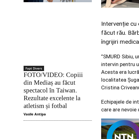
Intervenție cu 
făcut rău. Băr
îngrijiri medica
”SMURD Sibiu, u
intervin pentru 
Fapt Divers
Acesta era lucr
FOTO/VIDEO: Copiii
localitatea Șugag
din Mediaș au făcut
Cristina Crivean
spectacol în Taiwan.
Rezultate excelente la
Echipajele de in
atletism și fotbal
care are nevoie d
Vasile Antipa