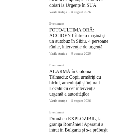
dolari la Urgențe în SUA
Vasile Antipa
-
8 august 2026
Eveniment
FOTO/ULTIMA ORĂ:
ACCIDENT între o mașină și
un autobuz în Sibiu. 4 persoane
rănite, intervenție de urgență
Vasile Antipa
-
8 august 2026
Eveniment
ALARMĂ în Colonia
Tălmaciu: Copii urmăriți cu
biciul, amenințați și înjurați.
Localnicii cer intervenția
urgentă a autorităților
Vasile Antipa
-
8 august 2026
Eveniment
Dronă cu EXPLOZIBIL, la
granița României! Aparatul a
intrat în Bulgaria și s-a prăbușit