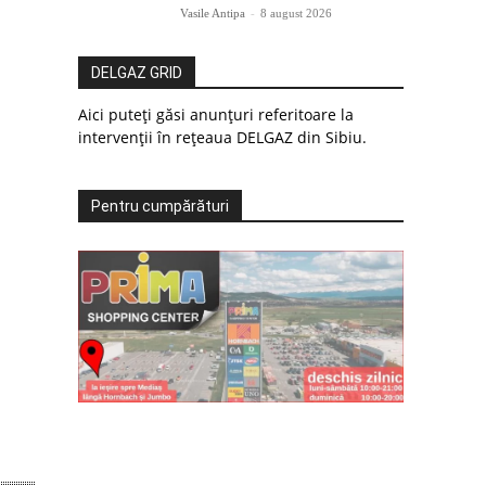
Vasile Antipa
-
8 august 2026
DELGAZ GRID
Aici puteți găsi anunțuri referitoare la
intervenții în rețeaua DELGAZ din Sibiu.
Pentru cumpărături