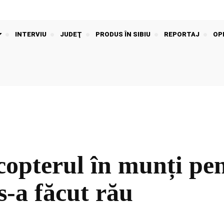
INTERVIU
JUDEŢ
PRODUS ÎN SIBIU
REPORTAJ
OPI
icopterul în munți pe
 s-a făcut rău