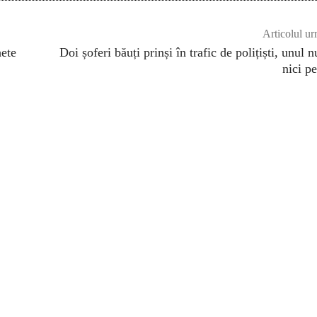
Articolul ur
hete
Doi șoferi băuți prinși în trafic de polițiști, unul n
nici p