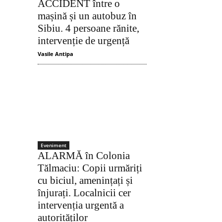
ACCIDENT între o
mașină și un autobuz în
Sibiu. 4 persoane rănite,
intervenție de urgență
Vasile Antipa
Eveniment
ALARMĂ în Colonia
Tălmaciu: Copii urmăriți
cu biciul, amenințați și
înjurați. Localnicii cer
Acțiune
intervenția urgentă a
autorităților