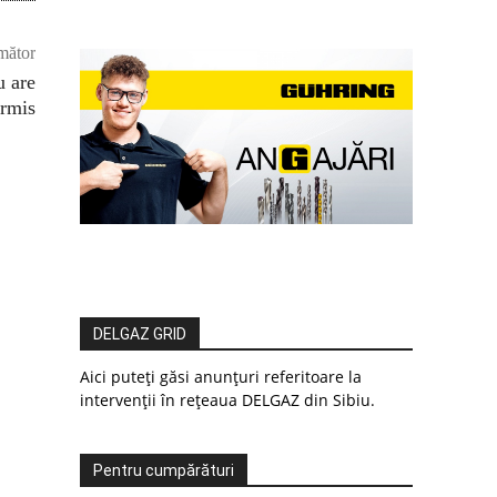
mător
u are
ermis
DELGAZ GRID
Aici puteți găsi anunțuri referitoare la
intervenții în rețeaua DELGAZ din Sibiu.
Pentru cumpărături