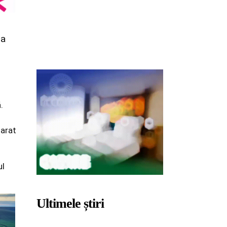
-a
.
larat
ul
Ultimele știri