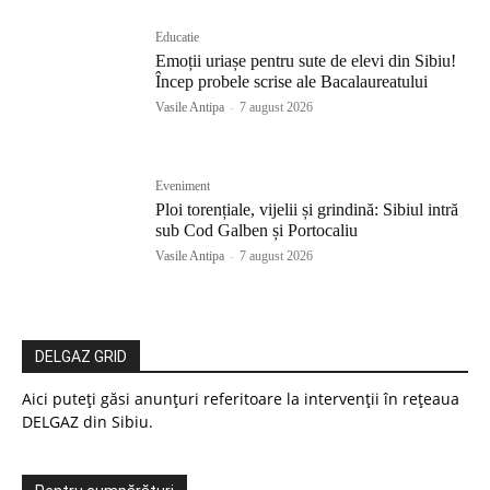
Educatie
Emoții uriașe pentru sute de elevi din Sibiu!
Încep probele scrise ale Bacalaureatului
Vasile Antipa
-
7 august 2026
Eveniment
Ploi torențiale, vijelii și grindină: Sibiul intră
sub Cod Galben și Portocaliu
Vasile Antipa
-
7 august 2026
DELGAZ GRID
Aici puteți găsi anunțuri referitoare la intervenții în rețeaua
DELGAZ din Sibiu.