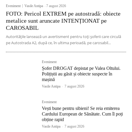
Eveniment
Vasile Antipa
-
7 august 2026
FOTO: Pericol EXTREM pe autostradă: obiecte
metalice sunt aruncate INTENȚIONAT pe
CAROSABIL
Autoritățile lansează un avertisment pentru toți șoferii care circulă
pe Autostrada A2, după ce, în ultima perioadă, pe carosabil...
Eveniment
Șofer DROGAT depistat pe Valea Oltului.
Polițiștii au găsit și obiecte suspecte în
mașină
Vasile Antipa
-
7 august 2026
Eveniment
Vești bune pentru sibieni! Se reia emiterea
Cardului European de Sănătate. Cum îl poți
obține rapid
Vasile Antipa
-
7 august 2026