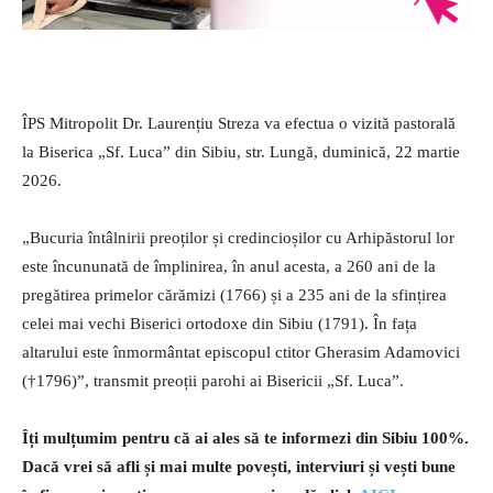
ÎPS Mitropolit Dr. Laurențiu Streza va efectua o vizită pastorală
la Biserica „Sf. Luca” din Sibiu, str. Lungă, duminică, 22 martie
2026.
„Bucuria întâlnirii preoților și credincioșilor cu Arhipăstorul lor
este încununată de împlinirea, în anul acesta, a 260 ani de la
pregătirea primelor cărămizi (1766) și a 235 ani de la sfințirea
celei mai vechi Biserici ortodoxe din Sibiu (1791). În fața
altarului este înmormântat episcopul ctitor Gherasim Adamovici
(†1796)”, transmit preoții parohi ai Bisericii „Sf. Luca”.
Îți mulțumim pentru că ai ales să te informezi din Sibiu 100%.
Dacă vrei să afli și mai multe povești, interviuri și vești bune