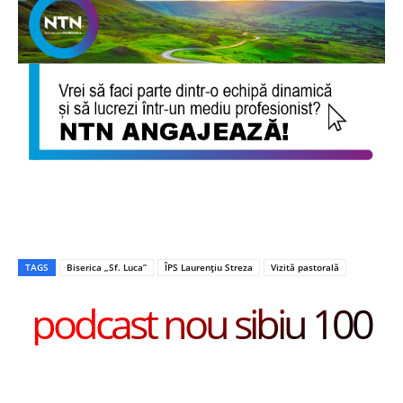
TAGS
Biserica „Sf. Luca”
ÎPS Laurențiu Streza
Vizită pastorală
podcast nou sibiu 100