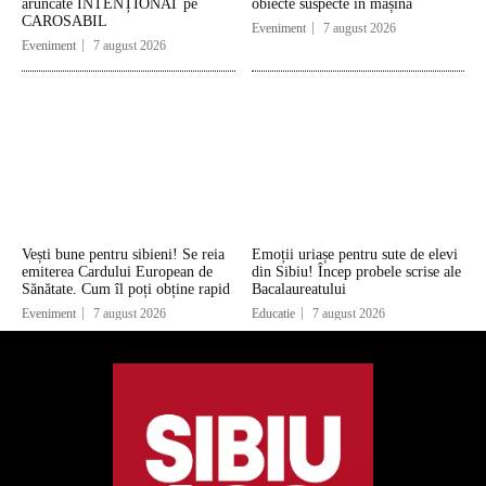
aruncate INTENȚIONAT pe
obiecte suspecte în mașină
CAROSABIL
Eveniment
7 august 2026
Eveniment
7 august 2026
Vești bune pentru sibieni! Se reia
Emoții uriașe pentru sute de elevi
emiterea Cardului European de
din Sibiu! Încep probele scrise ale
Sănătate. Cum îl poți obține rapid
Bacalaureatului
Eveniment
7 august 2026
Educatie
7 august 2026