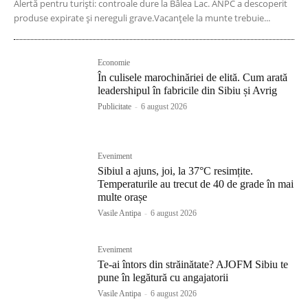
Alertă pentru turiști: controale dure la Bâlea Lac. ANPC a descoperit
produse expirate și nereguli grave.Vacanțele la munte trebuie...
Economie
În culisele marochinăriei de elită. Cum arată
leadershipul în fabricile din Sibiu și Avrig
Publicitate
-
6 august 2026
Eveniment
Sibiul a ajuns, joi, la 37°C resimțite.
Temperaturile au trecut de 40 de grade în mai
multe orașe
Vasile Antipa
-
6 august 2026
Eveniment
Te-ai întors din străinătate? AJOFM Sibiu te
pune în legătură cu angajatorii
Vasile Antipa
-
6 august 2026