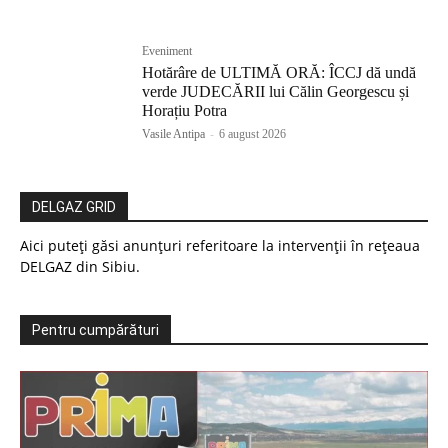
Eveniment
Hotărâre de ULTIMĂ ORĂ: ÎCCJ dă undă
verde JUDECĂRII lui Călin Georgescu și
Horațiu Potra
Vasile Antipa
-
6 august 2026
DELGAZ GRID
Aici puteți găsi anunțuri referitoare la intervenții în rețeaua
DELGAZ din Sibiu.
Pentru cumpărături