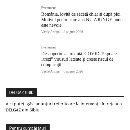
Eveniment
România, lovită de secetă chiar și după ploi.
Motivul pentru care apa NU AJUNGE unde
este nevoie
Vasile Antipa
-
8 august 2026
Eveniment
Descoperire alarmantă: COVID-19 poate
„trezi” virusuri latente și crește riscul de
complicații
Vasile Antipa
-
8 august 2026
DELGAZ GRID
Aici puteți găsi anunțuri referitoare la intervenții în rețeaua
DELGAZ din Sibiu.
Pentru cumpărături