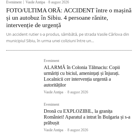
Eveniment
Vasile Antipa
-
8 august 2026
FOTO/ULTIMA ORĂ: ACCIDENT între o mașină
și un autobuz în Sibiu. 4 persoane rănite,
intervenție de urgență
Un accident rutier s-a produs, sâmbătă, pe strada Vasile Cârlova din
municipiul Sibiu, în urma unei coliziuni între un...
Eveniment
ALARMĂ în Colonia Tălmaciu: Copii
urmăriți cu biciul, amenințați și înjurați.
Localnicii cer intervenția urgentă a
autorităților
Vasile Antipa
-
8 august 2026
Eveniment
Dronă cu EXPLOZIBIL, la granița
României! Aparatul a intrat în Bulgaria și s-a
prăbușit
Vasile Antipa
-
8 august 2026