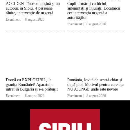
ACCIDENT între o mașină și un
Copii urmăriți cu biciul,
autobuz în Sibiu. 4 persoane
amenințați și înjurați. Localnicii
rănite, intervenție de urgență
cer intervenția urgentă a
autorităților
Eveniment
8 august 2026
Eveniment
8 august 2026
Dronă cu EXPLOZIBIL, la
România, lovită de secetă chiar și
granița României! Aparatul a
după ploi. Motivul pentru care apa
intrat în Bulgaria și s-a prăbușit
NU AJUNGE unde este nevoie
Eveniment
8 august 2026
Eveniment
8 august 2026