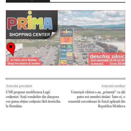
Articolul precedent
Articolul următor
USR propune modificarea Legii
Umoriștii sibieni s-au „primenit” cu alți
cetățeniei: Soții românilor din diaspora
patru noi membri titulari. Între ei, o
vor putea obține cetățenia fără domiciliu
renumită cercetătoare în fizică aplicată din
în România
Republica Moldova